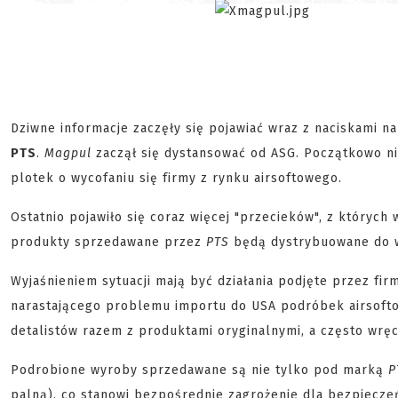
Dziwne informacje zaczęły się pojawiać wraz z naciskami n
PTS
.
Magpul
zaczął się dystansować od ASG. Początkowo ni
plotek o wycofaniu się firmy z rynku airsoftowego.
Ostatnio pojawiło się coraz więcej "przecieków", z których 
produkty sprzedawane przez
PTS
będą dystrybuowane do w
Wyjaśnieniem sytuacji mają być działania podjęte przez fi
narastającego problemu importu do USA podróbek airsoft
detalistów razem z produktami oryginalnymi, a często wrę
Podrobione wyroby sprzedawane są nie tylko pod marką
P
palną), co stanowi bezpośrednie zagrożenie dla bezpiecz