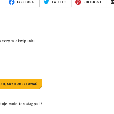
FACEBOOK
TWITTER
PINTEREST
rzeczy w ekwipunku
 SIĘ ABY KOMENTOWAĆ
ytuje mnie ten Magpul !