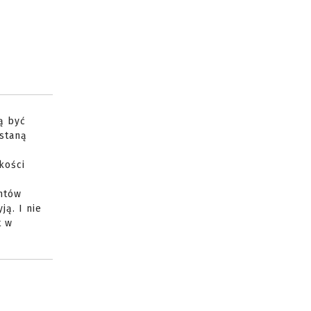
ą być
estaną
kości
entów
ją. I nie
t w