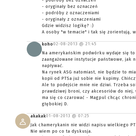
- podróby bez oznaczeń
- oryginały bez oznaczeń
- podróby z oznaczeniami
- oryginały z oznaczeniami
Gdzie widzisz logikę? :)
A osoby "w temacie" i tak się zorientują, 
02-08-2013 @
21:45
koho
Na amerykańskim podwórku wydaje się to
zaangażowane instytucje państwowe, jak n
napływać.
Na rynek ASG natomiast, nie będzie to mi
kopii od PTSa już sobie nie kupimy. Chińcz
Ale to podejście mnie nie dziwi. Trzeba 
prawdziwej broni, czy akcesoriów do niej, 
ma się co czarować - Magpul chcąc chron
głębokiej D.
01-08-2013 @
07:25
akakak
Jak chamerykanin nie widzi napisu wielkiego PT
Nie wiem po co ta dyskusja.