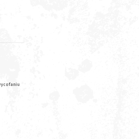
d
wycofaniu