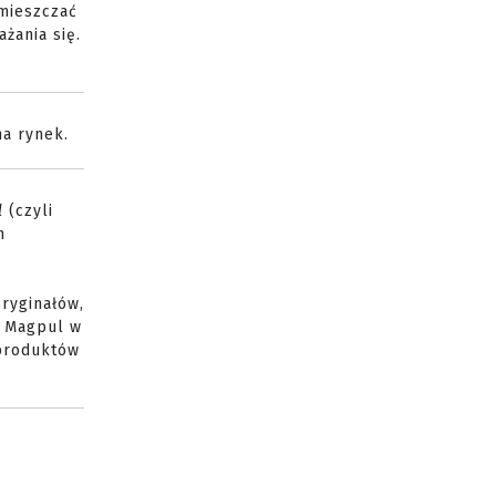
umieszczać
żania się.
na rynek.
l
(czyli
h
ryginałów,
a Magpul w
 produktów