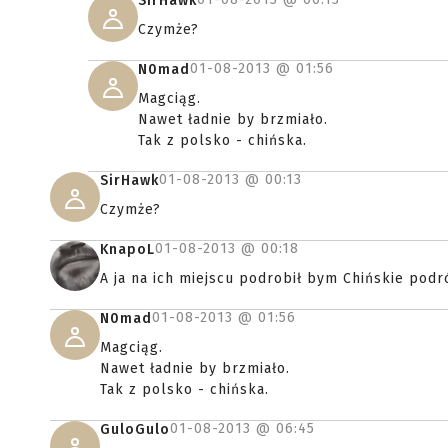
SirHawk
Czymże?
01-08-2013 @
01:56
N0mad
Magciąg.
Nawet ładnie by brzmiało.
Tak z polsko - chińska.
01-08-2013 @
00:13
SirHawk
Czymże?
01-08-2013 @
00:18
KnapoL
A ja na ich miejscu podrobił bym Chińskie podr
01-08-2013 @
01:56
N0mad
Magciąg.
Nawet ładnie by brzmiało.
Tak z polsko - chińska.
01-08-2013 @
06:45
GuloGulo