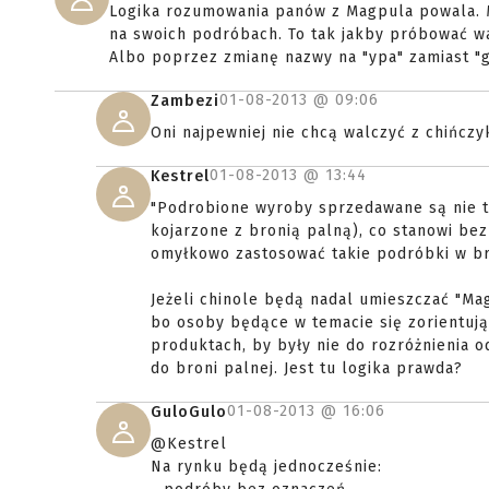
Logika rozumowania panów z Magpula powala. My
na swoich podróbach. To tak jakby próbować w
Albo poprzez zmianę nazwy na "ypa" zamiast "g
01-08-2013 @
09:06
Zambezi
Oni najpewniej nie chcą walczyć z chińczy
01-08-2013 @
13:44
Kestrel
"Podrobione wyroby sprzedawane są nie 
kojarzone z bronią palną), co stanowi b
omyłkowo zastosować takie podróbki w bro
Jeżeli chinole będą nadal umieszczać "Ma
bo osoby będące w temacie się zorientuj
produktach, by były nie do rozróżnienia o
do broni palnej. Jest tu logika prawda?
01-08-2013 @
16:06
GuloGulo
@Kestrel
Na rynku będą jednocześnie: