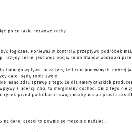
więc po co takie nerwowe ruchy.
 być logiczne. Ponieważ w kontrolę przepływu podróbek maj
p. urzędy celne, jest więc opcja, że do Stanów podróbki prz
ało żadnego wpływu, poza tym, że licencjonowanych, dobrej ja
ycy dalej będą robić swoje.
sobie jasno zdać sprawę z tego, że dla amerykańskich produc
wpływy z licencji ASG, to marginalny dochód. Oni z tego nie ży
ić rynek przed podróbami i swoją markę ma po prostu airsof
S na danej czesci to pewnie ze moze sie nadziac..