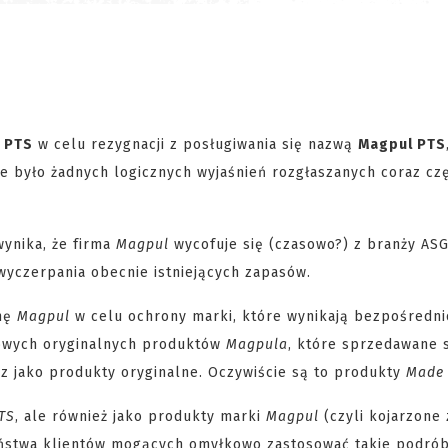
a
PTS
w celu rezygnacji z posługiwania się nazwą
Magpul PTS
e było żadnych logicznych wyjaśnień rozgłaszanych coraz czę
wynika, że firma
Magpul
wycofuje się (czasowo?) z branży ASG
yczerpania obecnie istniejących zapasów.
rmę
Magpul
w celu ochrony marki, które wynikają bezpośredni
owych oryginalnych produktów
Magpula
, które sprzedawane 
cz jako produkty oryginalne. Oczywiście są to produkty
Made 
TS
, ale również jako produkty marki
Magpul
(czyli kojarzone 
eństwa klientów mogących omyłkowo zastosować takie podrób