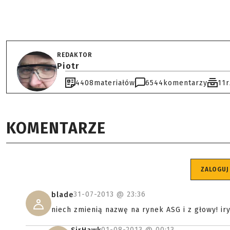
REDAKTOR
Piotr
4408
materiałów
6544
komentarzy
11
KOMENTARZE
ZALOGUJ
31-07-2013 @
23:36
blade
niech zmienią nazwę na rynek ASG i z głowy! ir
01-08-2013 @
00:13