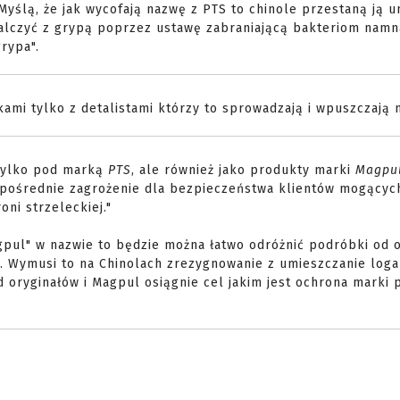
ślą, że jak wycofają nazwę z PTS to chinole przestaną ją 
alczyć z grypą poprzez ustawę zabraniającą bakteriom namna
rypa".
kami tylko z detalistami którzy to sprowadzają i wpuszczają 
tylko pod marką
PTS
, ale również jako produkty marki
Magpu
ezpośrednie zagrożenie dla bezpieczeństwa klientów mogącyc
ni strzeleckiej."
gpul" w nazwie to będzie można łatwo odróżnić podróbki od o
ą. Wymusi to na Chinolach zrezygnowanie z umieszczanie log
d oryginałów i Magpul osiągnie cel jakim jest ochrona marki