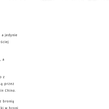
, a jedynie
ściej
, a
o z
są przez
in China
.
z bronią
ki w broni