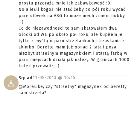
prostu przeraża mnie ich zabawkowość :D.
No a jeśli kogoś nie stać żeby co pół roku wydać
parę stówek na ASG to może niech zmieni hobby
;-)
Co do niezawodności to sam skatowałem dwa
Glocki od WE po około pół roku, ale kupiłem je
tylko z myślą o paru strzelankach i trzaskania z
akimbo. Berette mam już ponad 2 lata i poza
niezbyt strzelnym magazynkkiem i startą farbą w
paru miejscach działa jak należy. W granicach 1000
kulek przewalił ;-)
11-08-2013 @
16:45
Squad
@MoreLike, czy "strzelny" magazynek od beretty
sam strzela?