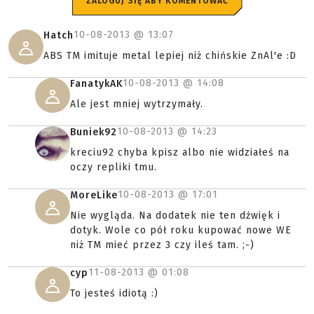
ZALOGUJ SIĘ ABY KOMENTOWAĆ
10-08-2013 @
13:07
Hatch
ABS TM imituje metal lepiej niż chińskie ZnAl'e :D
10-08-2013 @
14:08
FanatykAK
Ale jest mniej wytrzymały.
10-08-2013 @
14:23
Buniek92
kreciu92 chyba kpisz albo nie widziałeś na
oczy repliki tmu.
10-08-2013 @
17:01
MoreLike
Nie wygląda. Na dodatek nie ten dźwięk i
dotyk. Wole co pół roku kupować nowe WE
niż TM mieć przez 3 czy ileś tam. ;-)
11-08-2013 @
01:08
cyp
To jesteś idiotą :)