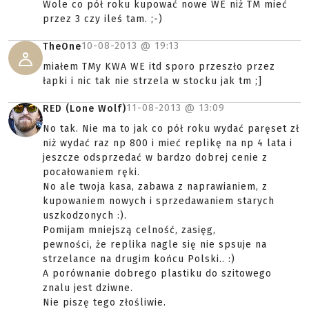
Wole co pół roku kupować nowe WE niż TM mieć
przez 3 czy ileś tam. ;-)
10-08-2013 @
19:13
TheOne
miałem TMy KWA WE itd sporo przeszło przez
łapki i nic tak nie strzela w stocku jak tm ;]
11-08-2013 @
13:09
RED (Lone Wolf)
No tak. Nie ma to jak co pół roku wydać paręset zł
niż wydać raz np 800 i mieć replikę na np 4 lata i
jeszcze odsprzedać w bardzo dobrej cenie z
pocałowaniem ręki.
No ale twoja kasa, zabawa z naprawianiem, z
kupowaniem nowych i sprzedawaniem starych
uszkodzonych :).
Pomijam mniejszą celność, zasięg,
pewności, że replika nagle się nie spsuje na
strzelance na drugim końcu Polski.. :)
A porównanie dobrego plastiku do szitowego
znalu jest dziwne.
Nie piszę tego złośliwie.