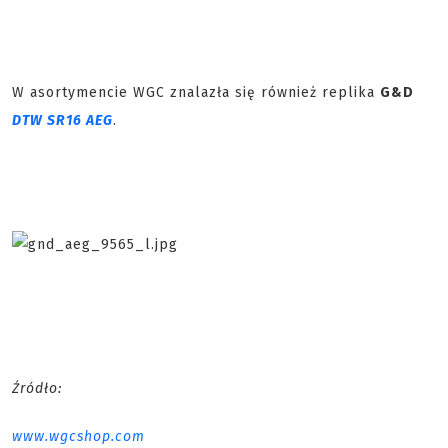
W asortymencie WGC znalazła się również replika
G&D
DTW SR16 AEG
.
Źródło:
www.wgcshop.com