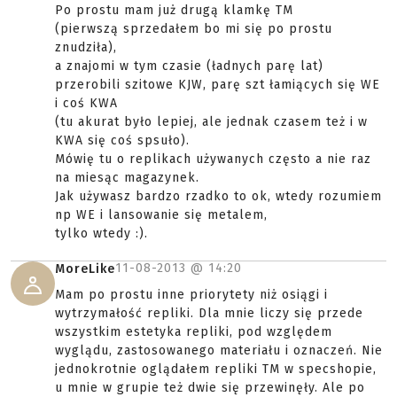
Po prostu mam już drugą klamkę TM
(pierwszą sprzedałem bo mi się po prostu
znudziła),
a znajomi w tym czasie (ładnych parę lat)
przerobili szitowe KJW, parę szt łamiących się WE
i coś KWA
(tu akurat było lepiej, ale jednak czasem też i w
KWA się coś spsuło).
Mówię tu o replikach używanych często a nie raz
na miesąc magazynek.
Jak używasz bardzo rzadko to ok, wtedy rozumiem
np WE i lansowanie się metalem,
tylko wtedy :).
11-08-2013 @
14:20
MoreLike
Mam po prostu inne priorytety niż osiągi i
wytrzymałość repliki. Dla mnie liczy się przede
wszystkim estetyka repliki, pod względem
wyglądu, zastosowanego materiału i oznaczeń. Nie
jednokrotnie oglądałem repliki TM w specshopie,
u mnie w grupie też dwie się przewinęły. Ale po