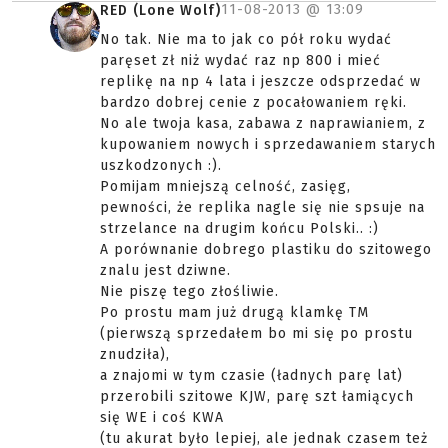
11-08-2013 @
13:09
RED (Lone Wolf)
No tak. Nie ma to jak co pół roku wydać
paręset zł niż wydać raz np 800 i mieć
replikę na np 4 lata i jeszcze odsprzedać w
bardzo dobrej cenie z pocałowaniem ręki.
No ale twoja kasa, zabawa z naprawianiem, z
kupowaniem nowych i sprzedawaniem starych
uszkodzonych :).
Pomijam mniejszą celność, zasięg,
pewności, że replika nagle się nie spsuje na
strzelance na drugim końcu Polski.. :)
A porównanie dobrego plastiku do szitowego
znalu jest dziwne.
Nie piszę tego złośliwie.
Po prostu mam już drugą klamkę TM
(pierwszą sprzedałem bo mi się po prostu
znudziła),
a znajomi w tym czasie (ładnych parę lat)
przerobili szitowe KJW, parę szt łamiących
się WE i coś KWA
(tu akurat było lepiej, ale jednak czasem też