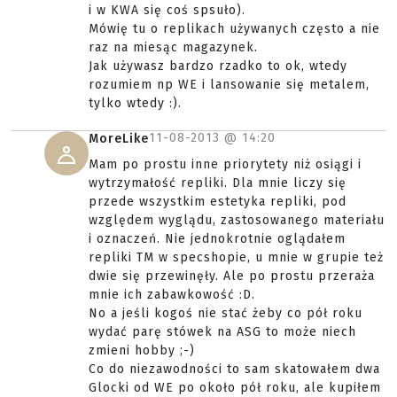
i w KWA się coś spsuło).
Mówię tu o replikach używanych często a nie
raz na miesąc magazynek.
Jak używasz bardzo rzadko to ok, wtedy
rozumiem np WE i lansowanie się metalem,
tylko wtedy :).
11-08-2013 @
14:20
MoreLike
Mam po prostu inne priorytety niż osiągi i
wytrzymałość repliki. Dla mnie liczy się
przede wszystkim estetyka repliki, pod
względem wyglądu, zastosowanego materiału
i oznaczeń. Nie jednokrotnie oglądałem
repliki TM w specshopie, u mnie w grupie też
dwie się przewinęły. Ale po prostu przeraża
mnie ich zabawkowość :D.
No a jeśli kogoś nie stać żeby co pół roku
wydać parę stówek na ASG to może niech
zmieni hobby ;-)
Co do niezawodności to sam skatowałem dwa
Glocki od WE po około pół roku, ale kupiłem