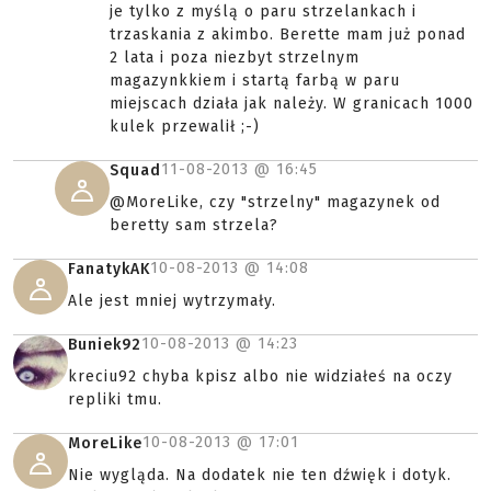
je tylko z myślą o paru strzelankach i
trzaskania z akimbo. Berette mam już ponad
2 lata i poza niezbyt strzelnym
magazynkkiem i startą farbą w paru
miejscach działa jak należy. W granicach 1000
kulek przewalił ;-)
11-08-2013 @
16:45
Squad
@MoreLike, czy "strzelny" magazynek od
beretty sam strzela?
10-08-2013 @
14:08
FanatykAK
Ale jest mniej wytrzymały.
10-08-2013 @
14:23
Buniek92
kreciu92 chyba kpisz albo nie widziałeś na oczy
repliki tmu.
10-08-2013 @
17:01
MoreLike
Nie wygląda. Na dodatek nie ten dźwięk i dotyk.