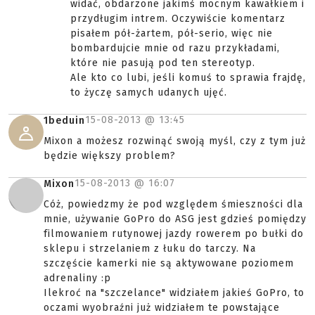
widać, obdarzone jakimś mocnym kawałkiem i
przydługim intrem. Oczywiście komentarz
pisałem pół-żartem, pół-serio, więc nie
bombardujcie mnie od razu przykładami,
które nie pasują pod ten stereotyp.
Ale kto co lubi, jeśli komuś to sprawia frajdę,
to życzę samych udanych ujęć.
15-08-2013 @
13:45
1beduin
Mixon a możesz rozwinąć swoją myśl, czy z tym już
będzie większy problem?
15-08-2013 @
16:07
Mixon
Cóż, powiedzmy że pod względem śmieszności dla
mnie, używanie GoPro do ASG jest gdzieś pomiędzy
filmowaniem rutynowej jazdy rowerem po bułki do
sklepu i strzelaniem z łuku do tarczy. Na
szczęście kamerki nie są aktywowane poziomem
adrenaliny :p
Ilekroć na "szczelance" widziałem jakieś GoPro, to
oczami wyobraźni już widziałem te powstające