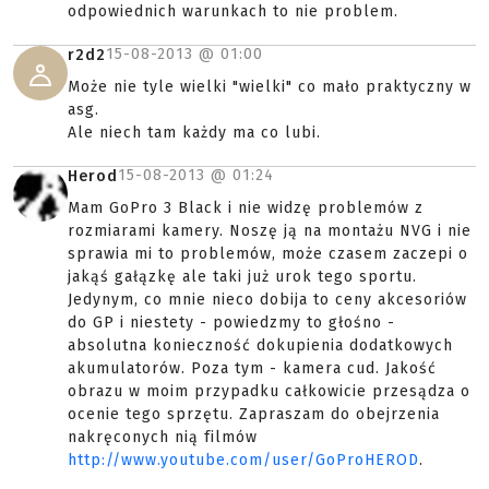
odpowiednich warunkach to nie problem.
15-08-2013 @
01:00
r2d2
Może nie tyle wielki "wielki" co mało praktyczny w
asg.
Ale niech tam każdy ma co lubi.
15-08-2013 @
01:24
Herod
Mam GoPro 3 Black i nie widzę problemów z
rozmiarami kamery. Noszę ją na montażu NVG i nie
sprawia mi to problemów, może czasem zaczepi o
jakąś gałązkę ale taki już urok tego sportu.
Jedynym, co mnie nieco dobija to ceny akcesoriów
do GP i niestety - powiedzmy to głośno -
absolutna konieczność dokupienia dodatkowych
akumulatorów. Poza tym - kamera cud. Jakość
obrazu w moim przypadku całkowicie przesądza o
ocenie tego sprzętu. Zapraszam do obejrzenia
nakręconych nią filmów
http://www.youtube.com/user/GoProHEROD
.