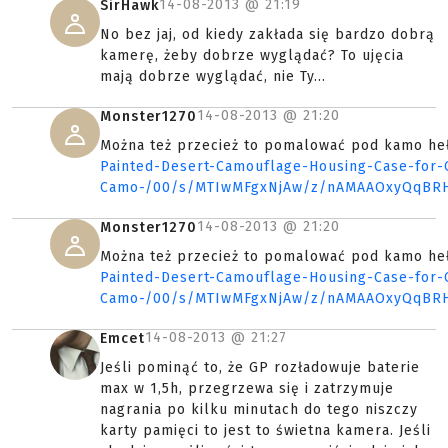
14-08-2013 @
21:19
SirHawk
No bez jaj, od kiedy zakłada się bardzo dobrą
kamerę, żeby dobrze wyglądać? To ujęcia
mają dobrze wyglądać, nie Ty...
14-08-2013 @
21:20
Monster1270
Można też przecież to pomalować pod kamo he
Painted-Desert-Camouflage-Housing-Case-for
Camo-/00/s/MTIwMFgxNjAw/z/nAMAAOxyQqBR
14-08-2013 @
21:20
Monster1270
Można też przecież to pomalować pod kamo he
Painted-Desert-Camouflage-Housing-Case-for
Camo-/00/s/MTIwMFgxNjAw/z/nAMAAOxyQqBR
14-08-2013 @
21:27
Emcet
Jeśli pominąć to, że GP rozładowuje baterie
max w 1,5h, przegrzewa się i zatrzymuje
nagrania po kilku minutach do tego niszczy
karty pamięci to jest to świetna kamera. Jeśli