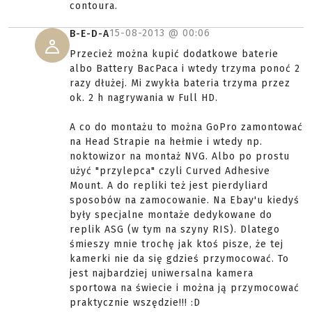
contoura.
15-08-2013 @
00:06
B-E-D-A
Przecież można kupić dodatkowe baterie
albo Battery BacPaca i wtedy trzyma ponoć 2
razy dłużej. Mi zwykła bateria trzyma przez
ok. 2 h nagrywania w Full HD.
A co do montażu to można GoPro zamontować
na Head Strapie na hełmie i wtedy np.
noktowizor na montaż NVG. Albo po prostu
użyć "przylepca" czyli Curved Adhesive
Mount. A do repliki też jest pierdyliard
sposobów na zamocowanie. Na Ebay'u kiedyś
były specjalne montaże dedykowane do
replik ASG (w tym na szyny RIS). Dlatego
śmieszy mnie trochę jak ktoś pisze, że tej
kamerki nie da się gdzieś przymocować. To
jest najbardziej uniwersalna kamera
sportowa na świecie i można ją przymocować
praktycznie wszędzie!!! :D