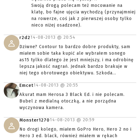
Swoją drogą polecam też mocowanie na
klatę, bo fajne ujęcia wychodzą (przynajmniej
na rowerze, coś jak z pierwszej osoby tylko
nieco niżej osadzone).
14-08-2013 @
20:54
r2d2
Dziwne? Contour to bardzo dobre produkty, sam
miałem sobie taka kupić ale wybrałem sonego
as15 tylko dlatego że jest mniejszy, i ma odrobinę
lepsza jakość nagrań. Jednak bardzo brakuje w
niej tego obrotowego obiektywu. Szkoda...
14-08-2013 @
20:55
Emcet
Akurat mam Herosa 3 Black Ed. i nie polecam.
Bubel z medialną otoczką, a nie porządna
wyczynowa kamera.
14-08-2013 @
20:59
Monster1270
No drogi kolego, miałem GoPro Hero, Hero 2 no i
Hero 3 ed. black, również miałem w rękach