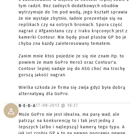
tym radził. Bez żadnych dodatkowych obudów
wytrzymuje do 1m pod wodą, jego kształt sprawia
że nie wystaje zbytnio, ładnie prezentuje się na
replikach czy na ostrych broniach. Spora część
nagrań z Afganistanu czy z Iraku kręconych jest z
kamerki Contour. Nie będę pisał plusów GP bo je
chyba zna każdy zainteresowany tematem.
Zanim mnie ktoś pojedzie że się nie znam itp. to
powiem że mam GoPro Hero3 oraz Contour'a.
Contour lepiej nadaje się do ASG choć ma trochę
gorszą jakość nagrań.
Wielka szkoda że firma się zwija gdyż była dobrą
alternatywą dla GoPro.
17-08-2013 @
16:37
B-E-D-A
Może GoPro nie jest idealna, ma parę wad, ale
patrząc na konkurencję to i tak jest jedną z
lepszych (albo i najlepszą) kamerą tego typu. A
jak już zrobią GP 4 to na pewno poprawią pewne