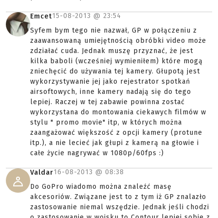
15-08-2013 @
23:54
Emcet
Syfem bym tego nie nazwał, GP w połączeniu z
zaawansowaną umiejętnością obróbki video może
zdziałać cuda. Jednak muszę przyznać, że jest
kilka baboli (wcześniej wymieniłem) które mogą
zniechęcić do używania tej kamery. Głupotą jest
wykorzystywanie jej jako rejestrator spotkań
airsoftowych, inne kamery nadają się do tego
lepiej. Raczej w tej zabawie powinna zostać
wykorzystana do montowania ciekawych filmów w
stylu " promo movie" itp, w których można
zaangażować większość z opcji kamery (protune
itp.), a nie lecieć jak głupi z kamerą na głowie i
całe życie nagrywać w 1080p/60fps :)
16-08-2013 @
08:38
Valdar
Do GoPro wiadomo można znaleźć masę
akcesoriów. Związane jest to z tym iż GP znalazło
zastosowanie niemal wszędzie. Jednak jeśli chodzi
o zastosowanie w wojsku to Contour lepiej sobie z