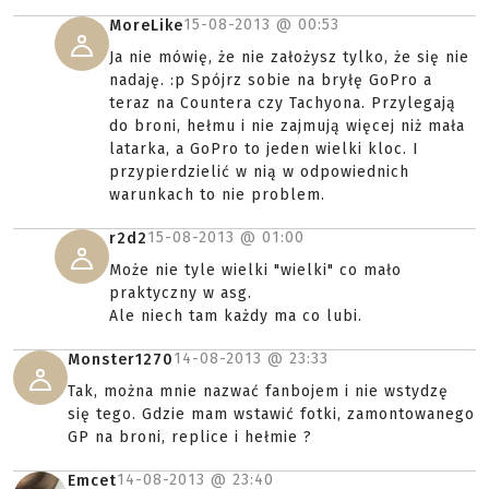
15-08-2013 @
00:53
MoreLike
Ja nie mówię, że nie założysz tylko, że się nie
nadaję. :p Spójrz sobie na bryłę GoPro a
teraz na Countera czy Tachyona. Przylegają
do broni, hełmu i nie zajmują więcej niż mała
latarka, a GoPro to jeden wielki kloc. I
przypierdzielić w nią w odpowiednich
warunkach to nie problem.
15-08-2013 @
01:00
r2d2
Może nie tyle wielki "wielki" co mało
praktyczny w asg.
Ale niech tam każdy ma co lubi.
14-08-2013 @
23:33
Monster1270
Tak, można mnie nazwać fanbojem i nie wstydzę
się tego. Gdzie mam wstawić fotki, zamontowanego
GP na broni, replice i hełmie ?
14-08-2013 @
23:40
Emcet