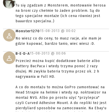
Tu się zgadzam z Monsterem, montowanie herosa
na broni czy chełmie to żaden problem. Są do
tego specjalne montaże (ich cena również jest
baaardzo specjalna..)
15-08-2013 @
00:02
Monster1270
No wiesz co do ceny, to masz racje, ale mam je
gdzie kupować, bardzo tanio, wiec wiesz :D.
15-08-2013 @
00:06
B-E-D-A
Przecież można kupić dodatkowe baterie albo
Battery BacPaca i wtedy trzyma ponoć 2 razy
dłużej. Mi zwykła bateria trzyma przez ok. 2 h
nagrywania w Full HD.
A co do montażu to można GoPro zamontować na
Head Strapie na hełmie i wtedy np. noktowizor na
montaż NVG. Albo po prostu użyć "przylepca"
czyli Curved Adhesive Mount. A do repliki też jest
pierdyliard sposobów na zamocowanie. Na Ebay'u