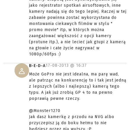
jako rejestrator spotkań airsoftowych, inne
kamery nadają się do tego lepiej. Raczej w tej
zabawie powinna zostać wykorzystana do
montowania ciekawych filmów w stylu "
promo movie" itp, w których można
zaangażować większość z opcji kamery
(protune itp.), a nie lecieć jak głupi z kamerą
na głowie i całe życie nagrywać w
1080p/60fps :)
17-08-2013 @
16:37
B-E-D-A
Może GoPro nie jest idealna, ma parę wad,
ale patrząc na konkurencję to i tak jest jedną
z lepszych (albo i najlepszą) kamerą tego
typu. A jak już zrobią GP 4 to na pewno
poprawią pewne rzeczy.
@Monster1270
Jak dasz kamerkę z przodu na NVG albo
przyczepisz ją do boku hełmu to nie
będziesz przez nią wyższy. :P