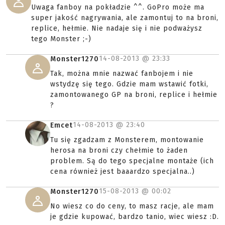
Uwaga fanboy na pokładzie ^^. GoPro może ma
super jakość nagrywania, ale zamontuj to na broni,
replice, hełmie. Nie nadaje się i nie podważysz
tego Monster ;-)
14-08-2013 @
23:33
Monster1270
Tak, można mnie nazwać fanbojem i nie
wstydzę się tego. Gdzie mam wstawić fotki,
zamontowanego GP na broni, replice i hełmie
?
14-08-2013 @
23:40
Emcet
Tu się zgadzam z Monsterem, montowanie
herosa na broni czy chełmie to żaden
problem. Są do tego specjalne montaże (ich
cena również jest baaardzo specjalna..)
15-08-2013 @
00:02
Monster1270
No wiesz co do ceny, to masz racje, ale mam
je gdzie kupować, bardzo tanio, wiec wiesz :D.