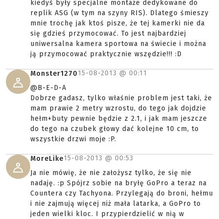
kiedyś były specjalne montaże dedykowane do
replik ASG (w tym na szyny RIS). Dlatego śmieszy
mnie trochę jak ktoś pisze, że tej kamerki nie da
się gdzieś przymocować. To jest najbardziej
uniwersalna kamera sportowa na świecie i można
ją przymocować praktycznie wszędzie!!! :D
15-08-2013 @
00:11
Monster1270
@B-E-D-A
Dobrze gadasz, tylko właśnie problem jest taki, że
mam prawie 2 metry wzrostu, do tego jak dojdzie
hełm+buty pewnie będzie z 2.1, i jak mam jeszcze
do tego na czubek głowy dać kolejne 10 cm, to
wszystkie drzwi moje :P.
15-08-2013 @
00:53
MoreLike
Ja nie mówię, że nie założysz tylko, że się nie
nadaję. :p Spójrz sobie na bryłę GoPro a teraz na
Countera czy Tachyona. Przylegają do broni, hełmu
i nie zajmują więcej niż mała latarka, a GoPro to
jeden wielki kloc. I przypierdzielić w nią w