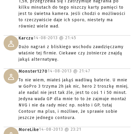
1,5h, przegrzewa się i zatrzymuje nagrania po
kilku minutach do tego niszczy karty pamięci to
jest to świetna kamera. Jeśli chodzi o możliwości
to rzeczywiście daje ich sporo, niestety ma
również wiele wad.
14-08-2013 @
21:45
Karczu
Dużo nagrań z bliskiego wschodu zawdzięczamy
właśnie tej firmie. Ciekawe czy żołnierze znajdą
jakąś alternatywę.
14-08-2013 @
21:47
Monster1270
To nie wiem, miałeś jakąś wadliwą baterie. U mnie
w GoPro 3 trzyma 2h jak nic, hero 2 troszkę mniej,
ale nadal nie jest tak źle, jest to coś 1 i 50 minut.
Jedyna wada GP dla mnie to to że zajmuje montaż
NVG i nie da rady mieć np. nokto i GP, tutaj
Contour ma plus, i możliwe, że sprawie sobie
jeszcze jednego contoura.
14-08-2013 @
23:21
MoreLike