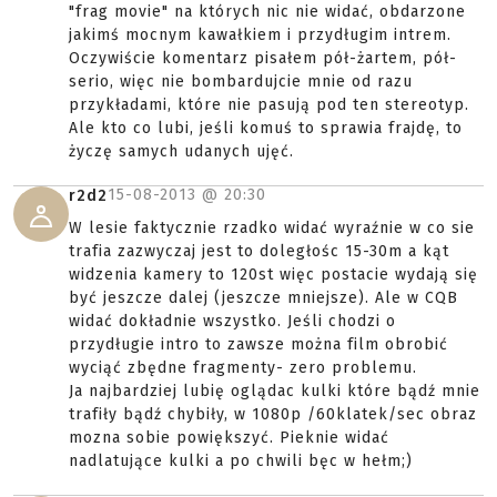
"frag movie" na których nic nie widać, obdarzone
jakimś mocnym kawałkiem i przydługim intrem.
Oczywiście komentarz pisałem pół-żartem, pół-
serio, więc nie bombardujcie mnie od razu
przykładami, które nie pasują pod ten stereotyp.
Ale kto co lubi, jeśli komuś to sprawia frajdę, to
życzę samych udanych ujęć.
15-08-2013 @
20:30
r2d2
W lesie faktycznie rzadko widać wyraźnie w co sie
trafia zazwyczaj jest to doległośc 15-30m a kąt
widzenia kamery to 120st więc postacie wydają się
być jeszcze dalej (jeszcze mniejsze). Ale w CQB
widać dokładnie wszystko. Jeśli chodzi o
przydługie intro to zawsze można film obrobić
wyciąć zbędne fragmenty- zero problemu.
Ja najbardziej lubię oglądac kulki które bądź mnie
trafiły bądź chybiły, w 1080p /60klatek/sec obraz
mozna sobie powiększyć. Pieknie widać
nadlatujące kulki a po chwili bęc w hełm;)