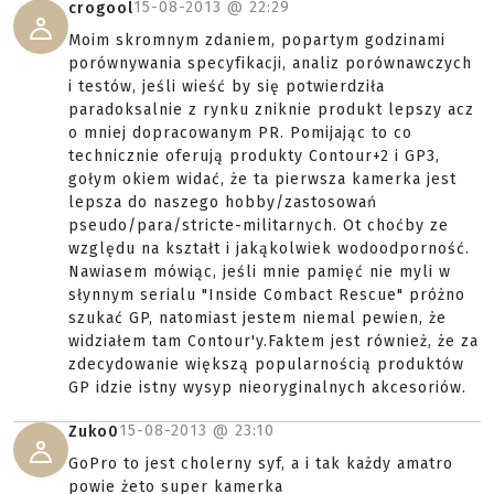
15-08-2013 @
22:29
crogool
Moim skromnym zdaniem, popartym godzinami
porównywania specyfikacji, analiz porównawczych
i testów, jeśli wieść by się potwierdziła
paradoksalnie z rynku zniknie produkt lepszy acz
o mniej dopracowanym PR. Pomijając to co
technicznie oferują produkty Contour+2 i GP3,
gołym okiem widać, że ta pierwsza kamerka jest
lepsza do naszego hobby/zastosowań
pseudo/para/stricte-militarnych. Ot choćby ze
względu na kształt i jakąkolwiek wodoodporność.
Nawiasem mówiąc, jeśli mnie pamięć nie myli w
słynnym serialu "Inside Combact Rescue" próżno
szukać GP, natomiast jestem niemal pewien, że
widziałem tam Contour'y.Faktem jest również, że za
zdecydowanie większą popularnością produktów
GP idzie istny wysyp nieoryginalnych akcesoriów.
15-08-2013 @
23:10
Zuko0
GoPro to jest cholerny syf, a i tak każdy amatro
powie żeto super kamerka