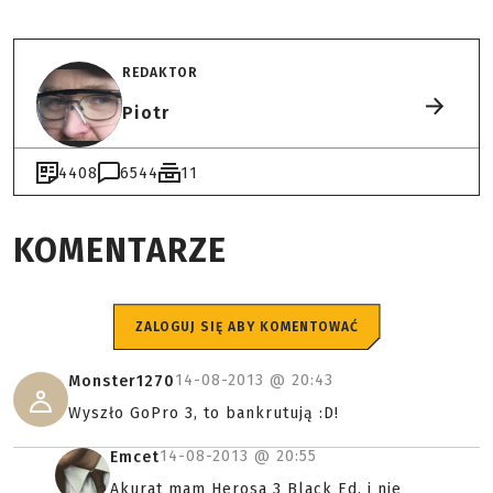
REDAKTOR
Piotr
4408
6544
11
KOMENTARZE
ZALOGUJ SIĘ ABY KOMENTOWAĆ
14-08-2013 @
20:43
Monster1270
Wyszło GoPro 3, to bankrutują :D!
14-08-2013 @
20:55
Emcet
Akurat mam Herosa 3 Black Ed. i nie