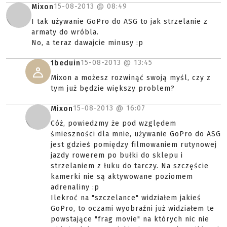
15-08-2013 @
08:49
Mixon
I tak używanie GoPro do ASG to jak strzelanie z
armaty do wróbla.
No, a teraz dawajcie minusy :p
15-08-2013 @
13:45
1beduin
Mixon a możesz rozwinąć swoją myśl, czy z
tym już będzie większy problem?
15-08-2013 @
16:07
Mixon
Cóż, powiedzmy że pod względem
śmieszności dla mnie, używanie GoPro do ASG
jest gdzieś pomiędzy filmowaniem rutynowej
jazdy rowerem po bułki do sklepu i
strzelaniem z łuku do tarczy. Na szczęście
kamerki nie są aktywowane poziomem
adrenaliny :p
Ilekroć na "szczelance" widziałem jakieś
GoPro, to oczami wyobraźni już widziałem te
powstające "frag movie" na których nic nie