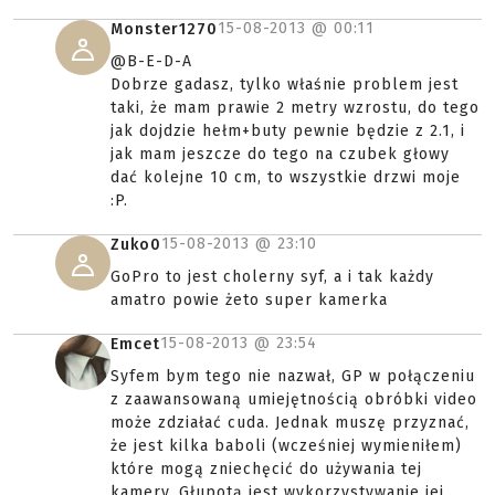
15-08-2013 @
00:11
Monster1270
@B-E-D-A
Dobrze gadasz, tylko właśnie problem jest
taki, że mam prawie 2 metry wzrostu, do tego
jak dojdzie hełm+buty pewnie będzie z 2.1, i
jak mam jeszcze do tego na czubek głowy
dać kolejne 10 cm, to wszystkie drzwi moje
:P.
15-08-2013 @
23:10
Zuko0
GoPro to jest cholerny syf, a i tak każdy
amatro powie żeto super kamerka
15-08-2013 @
23:54
Emcet
Syfem bym tego nie nazwał, GP w połączeniu
z zaawansowaną umiejętnością obróbki video
może zdziałać cuda. Jednak muszę przyznać,
że jest kilka baboli (wcześniej wymieniłem)
które mogą zniechęcić do używania tej
kamery. Głupotą jest wykorzystywanie jej