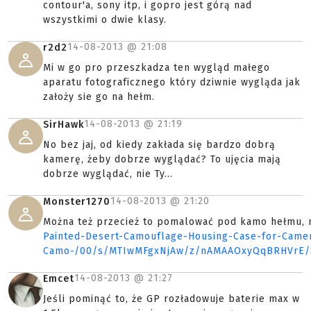
contour'a, sony itp, i gopro jest górą nad
wszystkimi o dwie klasy.
14-08-2013 @
21:08
r2d2
Mi w go pro przeszkadza ten wygląd małego
aparatu fotograficznego który dziwnie wygląda jak
założy sie go na hełm.
14-08-2013 @
21:19
SirHawk
No bez jaj, od kiedy zakłada się bardzo dobrą
kamerę, żeby dobrze wyglądać? To ujęcia mają
dobrze wyglądać, nie Ty...
14-08-2013 @
21:20
Monster1270
Można też przecież to pomalować pod kamo hełmu, 
Painted-Desert-Camouflage-Housing-Case-for-Came
Camo-/00/s/MTIwMFgxNjAw/z/nAMAAOxyQqBRHVrE
14-08-2013 @
21:27
Emcet
Jeśli pominąć to, że GP rozładowuje baterie max w