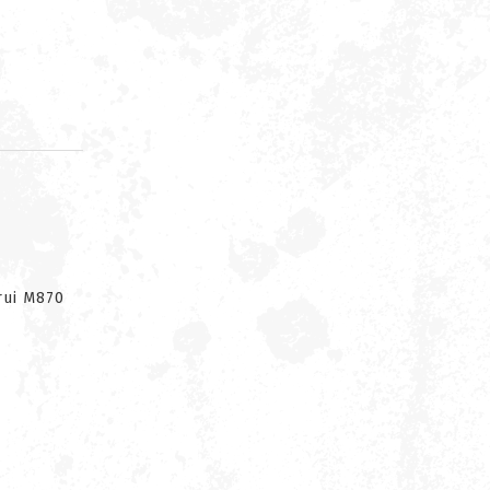
d
rui M870