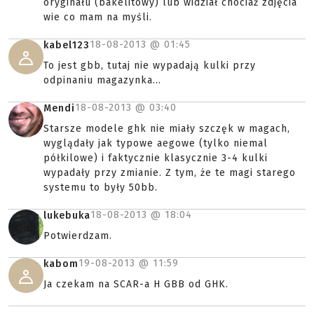
oryginału (bakelitowy) lub widział chociaż zdjęcia
wie co mam na myśli.
18-08-2013 @
01:45
kabel123
To jest gbb, tutaj nie wypadają kulki przy
odpinaniu magazynka...
18-08-2013 @
03:40
Mendi
Starsze modele ghk nie miały szczęk w magach,
wyglądały jak typowe aegowe (tylko niemal
półkilowe) i faktycznie klasycznie 3-4 kulki
wypadały przy zmianie. Z tym, że te magi starego
systemu to były 50bb.
18-08-2013 @
18:04
lukebuka
Potwierdzam.
19-08-2013 @
11:59
kabom
Ja czekam na SCAR-a H GBB od GHK.