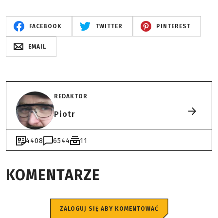
FACEBOOK
TWITTER
PINTEREST
EMAIL
REDAKTOR
Piotr
4408
6544
11
KOMENTARZE
ZALOGUJ SIĘ ABY KOMENTOWAĆ