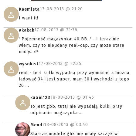
17-08-2013 @
21:20
Kaemista
I want it!
17-08-2013 @
21:36
akakak
' Pojemność magazynka: 40 BB. ' - I teraz nie
wiem, czy to nieudany real-cap, czy moze stare
mid'y.. :P
17-08-2013 @
22:35
wysokist
real - te 4 kulki wypadną przy wymianie, a można
ładować 34 i jest super, mam 30 i wychodzi z tego
26 ...
18-08-2013 @
01:45
kabel123
To jest gbb, tutaj nie wypadają kulki przy
odpinaniu magazynka...
18-08-2013 @
03:40
Mendi
Starsze modele ghk nie miały szczęk w