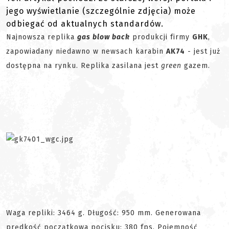
jego wyświetlanie (szczególnie zdjęcia) może
odbiegać od aktualnych standardów.
Najnowsza replika
gas blow back
produkcji firmy
GHK
,
zapowiadany niedawno w newsach karabin
AK74
- jest już
dostępna na rynku. Replika zasilana jest
green
gazem.
Waga repliki: 3464 g. Długość: 950 mm. Generowana
prędkość początkowa pocisku: 380 fps. Pojemność