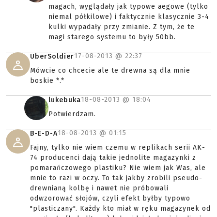
magach, wyglądały jak typowe aegowe (tylko
niemal półkilowe) i faktycznie klasycznie 3-4
kulki wypadały przy zmianie. Z tym, że te
magi starego systemu to były 50bb.
17-08-2013 @
22:37
UberSoldier
Mówcie co chcecie ale te drewna są dla mnie
boskie *.*
18-08-2013 @
18:04
lukebuka
Potwierdzam.
18-08-2013 @
01:15
B-E-D-A
Fajny, tylko nie wiem czemu w replikach serii AK-
74 producenci dają takie jednolite magazynki z
pomarańczowego plastiku? Nie wiem jak Was, ale
mnie to razi w oczy. To tak jakby zrobili pseudo-
drewnianą kolbę i nawet nie próbowali
odwzorować słojów, czyli efekt byłby typowo
"plasticzany". Każdy kto miał w ręku magazynek od