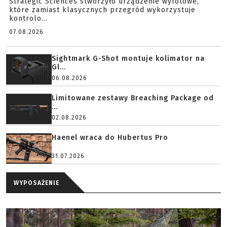
Strategic Sciences stworzyło urządzenie wylotowe,
które zamiast klasycznych przegród wykorzystuje
kontrolo...
07.08.2026
Sightmark G-Shot montuje kolimator na
Gl...
06.08.2026
Limitowane zestawy Breaching Package od
...
02.08.2026
Haenel wraca do Hubertus Pro
31.07.2026
WYPOSAŻENIE