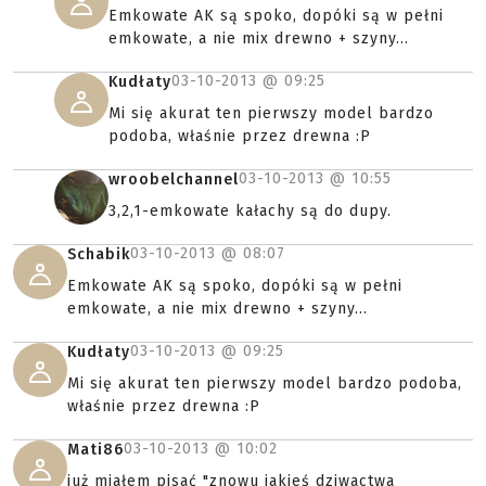
Emkowate AK są spoko, dopóki są w pełni
emkowate, a nie mix drewno + szyny...
03-10-2013 @
09:25
Kudłaty
Mi się akurat ten pierwszy model bardzo
podoba, właśnie przez drewna :P
03-10-2013 @
10:55
wroobelchannel
3,2,1-emkowate kałachy są do dupy.
03-10-2013 @
08:07
Schabik
Emkowate AK są spoko, dopóki są w pełni
emkowate, a nie mix drewno + szyny...
03-10-2013 @
09:25
Kudłaty
Mi się akurat ten pierwszy model bardzo podoba,
właśnie przez drewna :P
03-10-2013 @
10:02
Mati86
już miałem pisać "znowu jakieś dziwactwa