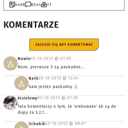
4408
6544
11
KOMENTARZE
ZALOGUJ SIĘ ABY KOMENTOWAĆ
03-10-2013 @
01:05
Nowin
Boże, pierwsze 3 są paskudne...
03-10-2013 @
12:34
Nath
Sam jesteś paskudny ;).
03-10-2013 @
07:30
kisielowy
Fala komentarzy o tym, że 'emkowate' ak są do
dupy za 3,2,1...
03-10-2013 @
08:07
Schabik