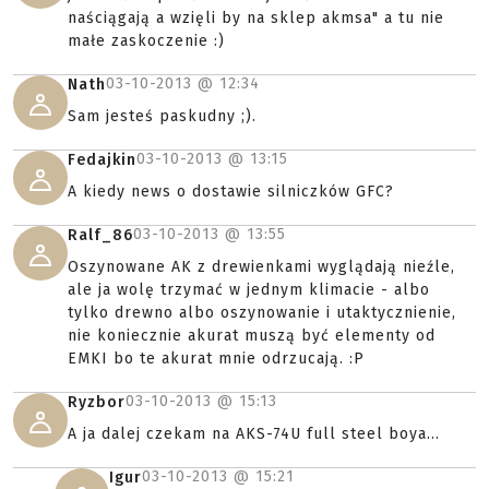
naściągają a wzięli by na sklep akmsa" a tu nie
małe zaskoczenie :)
03-10-2013 @
12:34
Nath
Sam jesteś paskudny ;).
03-10-2013 @
13:15
Fedajkin
A kiedy news o dostawie silniczków GFC?
03-10-2013 @
13:55
Ralf_86
Oszynowane AK z drewienkami wyglądają nieźle,
ale ja wolę trzymać w jednym klimacie - albo
tylko drewno albo oszynowanie i utaktycznienie,
nie koniecznie akurat muszą być elementy od
EMKI bo te akurat mnie odrzucają. :P
03-10-2013 @
15:13
Ryzbor
A ja dalej czekam na AKS-74U full steel boya...
03-10-2013 @
15:21
Igur