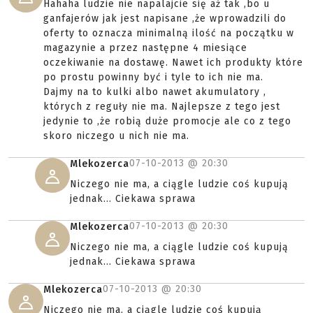
Hahaha ludzie nie napalajcie się aż tak ,bo u
ganfajerów jak jest napisane ,że wprowadzili do
oferty to oznacza minimalną ilość na początku w
magazynie a przez następne 4 miesiące
oczekiwanie na dostawę. Nawet ich produkty które
po prostu powinny być i tyle to ich nie ma.
Dajmy na to kulki albo nawet akumulatory ,
których z reguły nie ma. Najlepsze z tego jest
jedynie to ,że robią duże promocje ale co z tego
skoro niczego u nich nie ma.
07-10-2013 @
20:30
Mlekozerca
Niczego nie ma, a ciągle ludzie coś kupują
jednak... Ciekawa sprawa
07-10-2013 @
20:30
Mlekozerca
Niczego nie ma, a ciągle ludzie coś kupują
jednak... Ciekawa sprawa
07-10-2013 @
20:30
Mlekozerca
Niczego nie ma, a ciągle ludzie coś kupują