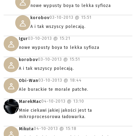
nowe wypusty boya to lekka syfioza
03-10-2013 @
15:51
korobov
A i tak wszyscy polecają.
03-10-2013 @
15:21
Igur
nowe wypusty boya to lekka syfioza
03-10-2013 @
15:51
korobov
A i tak wszyscy polecają.
03-10-2013 @
18:44
Obi-Wan
Ale burackie te morale patche.
04-10-2013 @
13:10
MarekMac
Mnie ciekawi jakiej jakości jest ta
mikroprocesorowa ładowarka.
04-10-2013 @
15:18
Mikuła