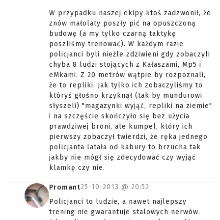
W przypadku naszej ekipy ktoś zadzwonił, że
znów małolaty poszły pić na opuszczoną
budowę (a my tylko czarną taktykę
poszliśmy trenować). W każdym razie
policjanci byli nieźle zdziwieni gdy zobaczyli
chyba 8 ludzi stojących z Kałaszami, Mp5 i
eMkami. Z 20 metrów wątpie by rozpoznali,
że to repliki. Jak tylko ich zobaczyliśmy to
któryś głośno krzyknął (tak by mundurowi
słyszeli) "magazynki wyjąć, repliki na ziemie"
i na szczęście skończyło się bez użycia
prawdziwej broni, ale kumpel, który ich
pierwszy zobaczył twierdzi, że ręka jednego
policjanta latała od kabury to brzucha tak
jakby nie mógł się zdecydować czy wyjąć
klamkę czy nie.
25-10-2013 @
20:52
Promant
Policjanci to ludzie, a nawet najlepszy
trening nie gwarantuje stalowych nerwów.