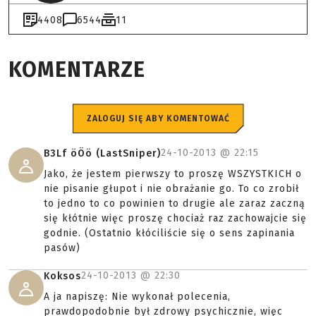
4408
6544
11
KOMENTARZE
ZALOGUJ SIĘ ABY KOMENTOWAĆ
24-10-2013 @
22:15
B3Lf öÖö (LastSniper)
Jako, że jestem pierwszy to proszę WSZYSTKICH o
nie pisanie głupot i nie obrażanie go. To co zrobił
to jedno to co powinien to drugie ale zaraz zaczną
się kłótnie więc proszę chociaż raz zachowajcie się
godnie. (Ostatnio kłóciliście się o sens zapinania
pasów)
24-10-2013 @
22:30
Koksos
A ja napiszę: Nie wykonał polecenia,
prawdopodobnie był zdrowy psychicznie, więc