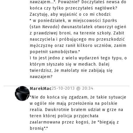
nawzajem...". Poważnie? Doczytałeś newsa do
końca czy tylko przeczytałeś nagłówek?
Zacytuję, aby wyjaśnić o co mi chodzi:
" w poniedziałek, w miejscowości
Spark
s
(stan
Nevada
) dwunastolatek otworzył ogień
z prawdziwej broni, na terenie szkoły. Zabił
nauczyciela i próbującego mu przeszkodzić
mężczyznę oraz ranił kilkoro uczniów, zanim
popełnił samobójstwo."
I to jest jedno z wielu wydarzeń tego typu, o
którym słyszało się w mediach. Dalej
twierdzisz, że małolaty nie zabijają się
nawzajem?
25-10-2013 @
20:34
MarekMac
"Nie do końca się zgadzam, że takie sytuacje
w ogóle nie mają przełożenia na polskie
realia. Dwukrotnie brałem udział w grze na
teren której policja przyjechała
zaalarmowana przez kogoś, że "biegają z
bronią"."