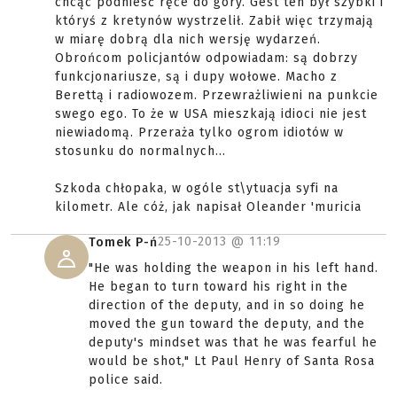
chcąc podnieść ręce do góry. Gest ten był szybki i
któryś z kretynów wystrzelił. Zabił więc trzymają
w miarę dobrą dla nich wersję wydarzeń.
Obrońcom policjantów odpowiadam: są dobrzy
funkcjonariusze, są i dupy wołowe. Macho z
Berettą i radiowozem. Przewrażliwieni na punkcie
swego ego. To że w USA mieszkają idioci nie jest
niewiadomą. Przeraża tylko ogrom idiotów w
stosunku do normalnych...
Szkoda chłopaka, w ogóle st\ytuacja syfi na
kilometr. Ale cóż, jak napisał Oleander 'muricia
25-10-2013 @
11:19
Tomek P-ń
"He was holding the weapon in his left hand.
He began to turn toward his right in the
direction of the deputy, and in so doing he
moved the gun toward the deputy, and the
deputy's mindset was that he was fearful he
would be shot," Lt Paul Henry of Santa Rosa
police said.