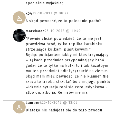
specjalnie wyjaśniać.
25-10-2013 @
08:27
x54
A skąd pewność, że to polecenie padło?
25-10-2013 @
11:49
MarekMac
"Pewnie chciał powiedzieć, że to nie jest
prawdziwa broń, tylko replika karabinku
strzelająca kulkami plastikowymi."
Będąc policjantem jakby mi ktoś trzymający
w rękach przedmiot przypominający broń
gadał, że to tylko na kulki to i tak kazałbym
mu ten przedmiot odłożyć/rzucić na ziemie.
Skąd mam mieć pewność, że nie kłamie? Nie
rzuca to trzeba strzelać bo z mojego punktu
widzenia sytuacja robi sie zero jedynkowa -
albo on, albo ja. Remisów nie ma.
25-10-2013 @
12:03
Lambert
Dlatego nie nadajesz się do tego zawodu