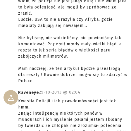
Wiem, że policja nie jest jakąś elitą i nie wiem jaka
to była odległość, ale mogli by spróbować go
zranić.
Ludzie, USA to nie Brazylia czy Afryka, gdzie
małolaty zabijają się nawzajem...
Nie byliśmy, nie widzieliśmy, nie powinniśmy tak
komentować. Popełnił młody mały-wielki błąd, a
reszta to już seria błędów o wielkości paru
zabójczych milimetrów.
Mam nadzieję, że ten artykuł będzie przestrogą
dla reszty ! Równie dobrze, mogło się to zdarzyć w
Polsce.
25-10-2013 @
02:04
Raveneye
Kwestia Policjii i ich prawdomówności jest też
hmm...
Znając inteligencję niektórych panów w
mundurach i ich myślenie pałami jestem skłonny
by twierdzić że chłopak nie zrozumiał polecenia