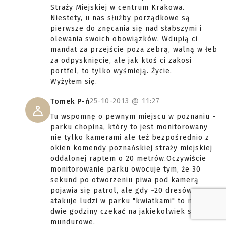
Straży Miejskiej w centrum Krakowa.
Niestety, u nas służby porządkowe są
pierwsze do znęcania się nad słabszymi i
olewania swoich obowiązków. Wdupią ci
mandat za przejście poza zebrą, walną w łeb
za odpysknięcie, ale jak ktoś ci zakosi
portfel, to tylko wyśmieją. Życie.
Wyżyłem się.
25-10-2013 @
11:27
Tomek P-ń
Tu wspomnę o pewnym miejscu w poznaniu -
parku chopina, który to jest monitorowany
nie tylko kamerami ale też bezpośrednio z
okien komendy poznańskiej straży miejskiej
oddalonej raptem o 20 metrów.Oczywiście
monitorowanie parku owocuje tym, że 30
sekund po otworzeniu piwa pod kamerą
pojawia się patrol, ale gdy ~20 dresów
atakuje ludzi w parku "kwiatkami" to można i
dwie godziny czekać na jakiekolwiek służby
mundurowe.