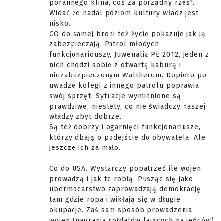
porannego klina, coś za porządny rześ".
Widać że nadal poziom kultury władz jest
nisko.
CO do samej broni też życie pokazuje jak ją
zabezpieczają. Patrol młodych
funkcjonariouszy, Juwenalia PŁ 2012, jeden z
nich chodzi sobie z otwartą kaburą i
niezabezpieczonym Waltherem. Dopiero po
uwadze kolegi z innego patrolu poprawia
swój sprzęt. Sytuacje wymienione są
prawdziwe, niestety, co nie świadczy naszej
władzy zbyt dobrze.
Są też dobrzy i ogarnięci funkcjonariusze,
którzy dbają o podejście do obywatela. Ale
jeszcze ich za mało.
Co do USA. Wystarczy popatrzeć ile wojen
prowadzą i jak to robią. Pusząc się jako
ubermocarstwo zaprowadzają demokrację
tam gdzie ropa i wikłają się w długie
okupacje. Zaś sam sposób prowadzenia
wojen (nagrania sołdatów lejących na jeńców)