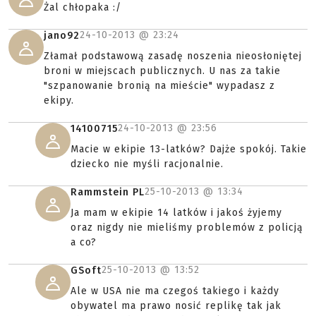
Żal chłopaka :/
24-10-2013 @
23:24
jano92
Złamał podstawową zasadę noszenia nieosłoniętej
broni w miejscach publicznych. U nas za takie
"szpanowanie bronią na mieście" wypadasz z
ekipy.
24-10-2013 @
23:56
14100715
Macie w ekipie 13-latków? Dajże spokój. Takie
dziecko nie myśli racjonalnie.
25-10-2013 @
13:34
Rammstein PL
Ja mam w ekipie 14 latków i jakoś żyjemy
oraz nigdy nie mieliśmy problemów z policją
a co?
25-10-2013 @
13:52
GSoft
Ale w USA nie ma czegoś takiego i każdy
obywatel ma prawo nosić replikę tak jak