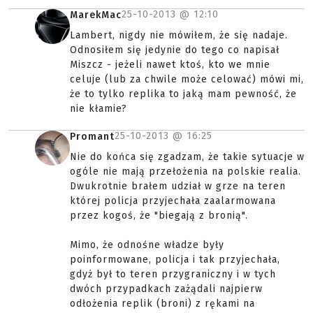
25-10-2013 @
12:10
MarekMac
Lambert, nigdy nie mówiłem, że się nadaje.
Odnosiłem się jedynie do tego co napisał
Miszcz - jeżeli nawet ktoś, kto we mnie
celuje (lub za chwile może celować) mówi mi,
że to tylko replika to jaką mam pewność, że
nie kłamie?
25-10-2013 @
16:25
Promant
Nie do końca się zgadzam, że takie sytuacje w
ogóle nie mają przełożenia na polskie realia.
Dwukrotnie brałem udział w grze na teren
której policja przyjechała zaalarmowana
przez kogoś, że "biegają z bronią".
Mimo, że odnośne władze były
poinformowane, policja i tak przyjechała,
gdyż był to teren przygraniczny i w tych
dwóch przypadkach zażądali najpierw
odłożenia replik (broni) z rękami na