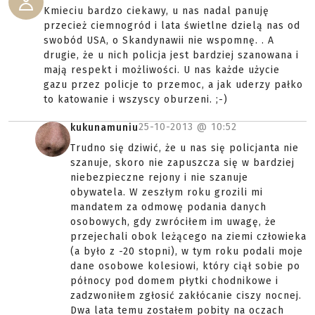
Kmieciu bardzo ciekawy, u nas nadal panuję
przecież ciemnogród i lata świetlne dzielą nas od
swobód USA, o Skandynawii nie wspomnę. . A
drugie, że u nich policja jest bardziej szanowana i
mają respekt i możliwości. U nas każde użycie
gazu przez policje to przemoc, a jak uderzy pałko
to katowanie i wszyscy oburzeni. ;-)
25-10-2013 @
10:52
kukunamuniu
Trudno się dziwić, że u nas się policjanta nie
szanuje, skoro nie zapuszcza się w bardziej
niebezpieczne rejony i nie szanuje
obywatela. W zeszłym roku grozili mi
mandatem za odmowę podania danych
osobowych, gdy zwróciłem im uwagę, że
przejechali obok leżącego na ziemi człowieka
(a było z -20 stopni), w tym roku podali moje
dane osobowe kolesiowi, który ciął sobie po
północy pod domem płytki chodnikowe i
zadzwoniłem zgłosić zakłócanie ciszy nocnej.
Dwa lata temu zostałem pobity na oczach