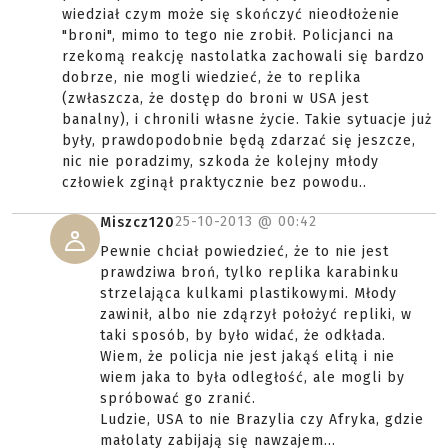
wiedział czym może się skończyć nieodłożenie
"broni", mimo to tego nie zrobił. Policjanci na
rzekomą reakcję nastolatka zachowali się bardzo
dobrze, nie mogli wiedzieć, że to replika
(zwłaszcza, że dostęp do broni w USA jest
banalny), i chronili własne życie. Takie sytuacje już
były, prawdopodobnie będą zdarzać się jeszcze,
nic nie poradzimy, szkoda że kolejny młody
człowiek zginął praktycznie bez powodu..
25-10-2013 @
00:42
Miszcz120
Pewnie chciał powiedzieć, że to nie jest
prawdziwa broń, tylko replika karabinku
strzelająca kulkami plastikowymi. Młody
zawinił, albo nie zdąrzył położyć repliki, w
taki sposób, by było widać, że odkłada.
Wiem, że policja nie jest jakąś elitą i nie
wiem jaka to była odległość, ale mogli by
spróbować go zranić.
Ludzie, USA to nie Brazylia czy Afryka, gdzie
małolaty zabijają się nawzajem...