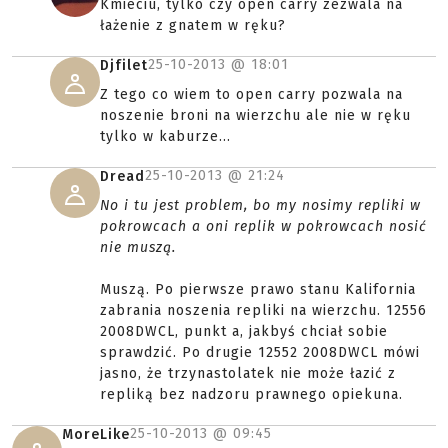
Kmieciu, tylko czy open carry zezwala na
łażenie z gnatem w ręku?
25-10-2013 @
18:01
Djfilet
Z tego co wiem to open carry pozwala na
noszenie broni na wierzchu ale nie w ręku
tylko w kaburze...
25-10-2013 @
21:24
Dread
No i tu jest problem, bo my nosimy repliki w
pokrowcach a oni replik w pokrowcach nosić
nie muszą.
Muszą. Po pierwsze prawo stanu Kalifornia
zabrania noszenia repliki na wierzchu. 12556
2008DWCL, punkt a, jakbyś chciał sobie
sprawdzić. Po drugie 12552 2008DWCL mówi
jasno, że trzynastolatek nie może łazić z
repliką bez nadzoru prawnego opiekuna.
25-10-2013 @
09:45
MoreLike