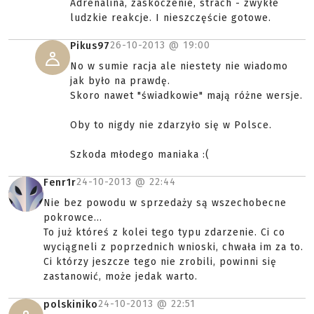
Adrenalina, zaskoczenie, strach - zwykłe
ludzkie reakcje. I nieszczęście gotowe.
26-10-2013 @
19:00
Pikus97
No w sumie racja ale niestety nie wiadomo
jak było na prawdę.
Skoro nawet "świadkowie" mają różne wersje.
Oby to nigdy nie zdarzyło się w Polsce.
Szkoda młodego maniaka :(
24-10-2013 @
22:44
Fenr1r
Nie bez powodu w sprzedaży są wszechobecne
pokrowce...
To już któreś z kolei tego typu zdarzenie. Ci co
wyciągneli z poprzednich wnioski, chwała im za to.
Ci którzy jeszcze tego nie zrobili, powinni się
zastanowić, może jedak warto.
24-10-2013 @
22:51
polskiniko