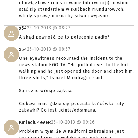
obowiązkowe rejestrowanie interwencji) powinno
stać się standardem w służbach mundurowych,
wtedy sprawę można by łatwiej wyjaśnić.
25-10-2013 @
08:27
x54
A skąd pewność, że to polecenie padło?
25-10-2013 @
08:57
x54
One eyewitness recounted the incident to the
news station KGO-TV. “He pulled over to the kid
walking and he just opened the door and shot him,
three shots,” Ismael Mondragon said.
Są rożne wresje zajścia.
Ciekawi mnie gdzie się podziała końcówka lufy
zabawki? Bo jest ucięta/odłamana.
25-10-2013 @
09:26
Kmieciu4eveR
Problem w tym, że w Kaliforni zabronione jest
noszenie broni na widoku więc policjanci