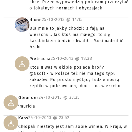
chce. Przed wypowiedzią polecam przeczytać
o lokalnych normach i obyczajach.
25-10-2013 @
14:15
dixon
Dla mnie to jakby chodzić z fają na
wierzchu... Jak ktoś ma małego, to się
karabinkiem bedzie chwalił... Musi nadrobić
braki..
25-10-2013 @
18:38
Pietracha
Ktoś u was w ekipie posiada broń?
@Gsoft - w Polsce też nie ma tego typu
zakazów. Po prostu myślący ludzie noszą
repliki w pokrowcach, idioci - na wierzchu.
24-10-2013 @
23:25
Oleander
'muricia
24-10-2013 @
23:52
Kass
Chłopak niestety jest sam sobie winien. W kraju, w