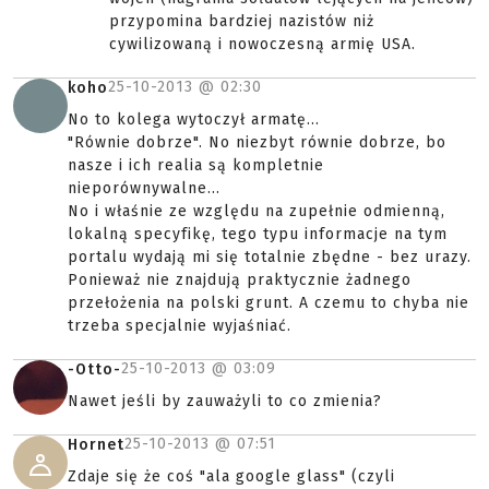
przypomina bardziej nazistów niż
cywilizowaną i nowoczesną armię USA.
25-10-2013 @
02:30
koho
No to kolega wytoczył armatę...
"Równie dobrze". No niezbyt równie dobrze, bo
nasze i ich realia są kompletnie
nieporównywalne...
No i właśnie ze względu na zupełnie odmienną,
lokalną specyfikę, tego typu informacje na tym
portalu wydają mi się totalnie zbędne - bez urazy.
Ponieważ nie znajdują praktycznie żadnego
przełożenia na polski grunt. A czemu to chyba nie
trzeba specjalnie wyjaśniać.
25-10-2013 @
03:09
-Otto-
Nawet jeśli by zauważyli to co zmienia?
25-10-2013 @
07:51
Hornet
Zdaje się że coś "ala google glass" (czyli