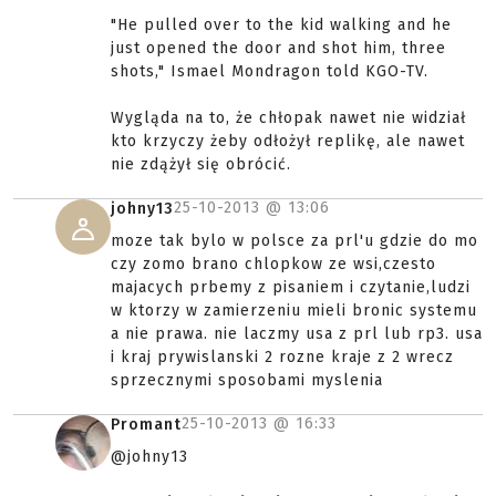
"He pulled over to the kid walking and he
just opened the door and shot him, three
shots," Ismael Mondragon told KGO-TV.
Wygląda na to, że chłopak nawet nie widział
kto krzyczy żeby odłożył replikę, ale nawet
nie zdążył się obrócić.
25-10-2013 @
13:06
johny13
moze tak bylo w polsce za prl'u gdzie do mo
czy zomo brano chlopkow ze wsi,czesto
majacych prbemy z pisaniem i czytanie,ludzi
w ktorzy w zamierzeniu mieli bronic systemu
a nie prawa. nie laczmy usa z prl lub rp3. usa
i kraj prywislanski 2 rozne kraje z 2 wrecz
sprzecznymi sposobami myslenia
25-10-2013 @
16:33
Promant
@johny13