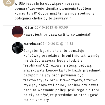
W USA jest chyba obowiązek noszenia
pomarańczowego tłumika płomienia (ogółem
koniec lufy)? Gdyby miał ten wymóg spełniony
policjanci chyba by to zauważyli?
25-10-2013 @
03:09
-Otto-
Nawet jeśli by zauważyli to co zmienia?
25-10-2013 @
11:33
MarekMac
Gangster będzie chciał to pomaluje
końcówkę prawdziwej broni i nic taki wymóg
nie da (bo wszyscy będą chodzić z
"replikami"). Z różową, zieloną, beżową,
sraczkowatą końcówką lufy każdy przedmiot
przypominający broń powinien być
traktowany jak broń. Praworządny, trzeźwo
myślący obywatel odłoży replikę czy nawet
broń na wezwanie policji. Jeśli tego nie robi
należy założyć, że przedmiot to broń i gość
ma złe zamiary.