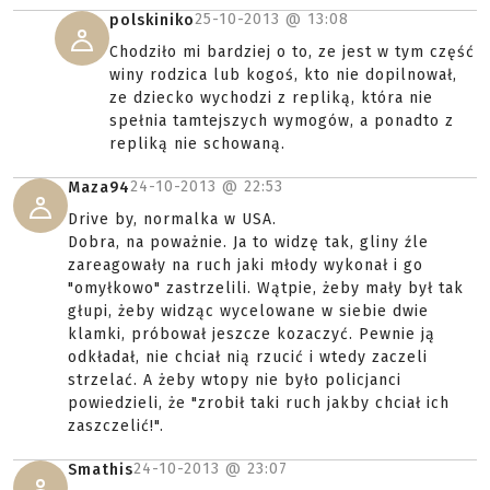
25-10-2013 @
13:08
polskiniko
Chodziło mi bardziej o to, ze jest w tym część
winy rodzica lub kogoś, kto nie dopilnował,
ze dziecko wychodzi z repliką, która nie
spełnia tamtejszych wymogów, a ponadto z
repliką nie schowaną.
24-10-2013 @
22:53
Maza94
Drive by, normalka w USA.
Dobra, na poważnie. Ja to widzę tak, gliny źle
zareagowały na ruch jaki młody wykonał i go
"omyłkowo" zastrzelili. Wątpie, żeby mały był tak
głupi, żeby widząc wycelowane w siebie dwie
klamki, próbował jeszcze kozaczyć. Pewnie ją
odkładał, nie chciał nią rzucić i wtedy zaczeli
strzelać. A żeby wtopy nie było policjanci
powiedzieli, że "zrobił taki ruch jakby chciał ich
zaszczelić!".
24-10-2013 @
23:07
Smathis