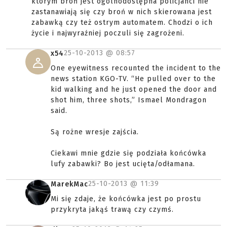
którym broń jest ogólnodostępna policjanci nie
zastanawiają się czy broń w nich skierowana jest
zabawką czy też ostrym automatem. Chodzi o ich
życie i najwyraźniej poczuli się zagrożeni.
25-10-2013 @
08:57
x54
One eyewitness recounted the incident to the
news station KGO-TV. “He pulled over to the
kid walking and he just opened the door and
shot him, three shots,” Ismael Mondragon
said.
Są rożne wresje zajścia.
Ciekawi mnie gdzie się podziała końcówka
lufy zabawki? Bo jest ucięta/odłamana.
25-10-2013 @
11:39
MarekMac
Mi się zdaje, że końcówka jest po prostu
przykryta jakąś trawą czy czymś.