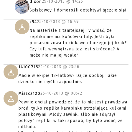
25-10-2013 @
14:25
dixon
Spiskowcy, i domorośli detektywi łączcie się!
25-10-2013 @
16:49
x54
Na materiale z tamtejszej TV widać, ze
replika nie ma końcówki lufy. Jeśli była
pomarańczowa to ciekawe dlaczego jej brak?
Czy lufa wewnętrzna tez jest skrócona? A
może nie ma jej wcale?
24-10-2013 @
23:56
14100715
Macie w ekipie 13-latków? Dajże spokój. Takie
dziecko nie myśli racjonalnie.
25-10-2013 @
00:42
Miszcz120
Pewnie chciał powiedzieć, że to nie jest prawdziwa
broń, tylko replika karabinku strzelająca kulkami
plastikowymi. Młody zawinił, albo nie zdąrzył
położyć repliki, w taki sposób, by było widać, że
odkłada.