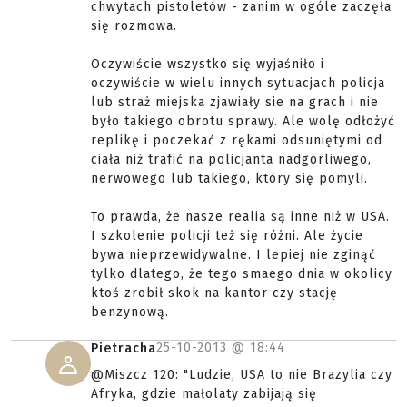
chwytach pistoletów - zanim w ogóle zaczęła
się rozmowa.
Oczywiście wszystko się wyjaśniło i
oczywiście w wielu innych sytuacjach policja
lub straż miejska zjawiały sie na grach i nie
było takiego obrotu sprawy. Ale wolę odłożyć
replikę i poczekać z rękami odsuniętymi od
ciała niż trafić na policjanta nadgorliwego,
nerwowego lub takiego, który się pomyli.
To prawda, że nasze realia są inne niż w USA.
I szkolenie policji też się różni. Ale życie
bywa nieprzewidywalne. I lepiej nie zginąć
tylko dlatego, że tego smaego dnia w okolicy
ktoś zrobił skok na kantor czy stację
benzynową.
25-10-2013 @
18:44
Pietracha
@Miszcz 120: "Ludzie, USA to nie Brazylia czy
Afryka, gdzie małolaty zabijają się