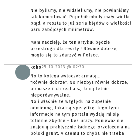
Nie byliśmy, nie widzieliśmy, nie powinniśmy
tak komentować. Popełnił młody mały-wielki
błąd, a reszta to już seria błędów o wielkości
paru zabójczych milimetrów.
Mam nadzieję, że ten artykuł będzie
przestrogą dla reszty ! Równie dobrze,
mogło się to zdarzyć w Polsce.
25-10-2013 @
02:30
koho
No to kolega wytoczył armatę...
"Równie dobrze". No niezbyt równie dobrze,
bo nasze i ich realia są kompletnie
nieporównywalne...
No i właśnie ze względu na zupełnie
odmienną, lokalną specyfikę, tego typu
informacje na tym portalu wydają mi się
totalnie zbędne - bez urazy. Ponieważ nie
znajdują praktycznie żadnego przełożenia na
polski grunt. A czemu to chyba nie trzeba