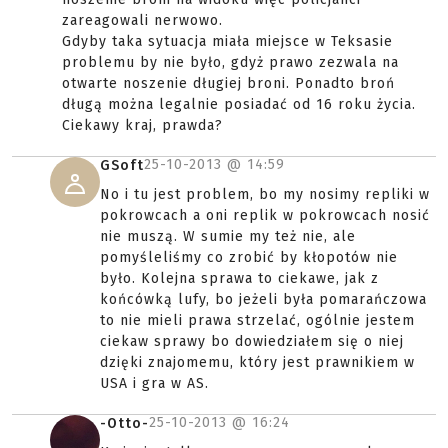
zareagowali nerwowo.
Gdyby taka sytuacja miała miejsce w Teksasie
problemu by nie było, gdyż prawo zezwala na
otwarte noszenie długiej broni. Ponadto broń
długą można legalnie posiadać od 16 roku życia.
Ciekawy kraj, prawda?
25-10-2013 @
14:59
GSoft
No i tu jest problem, bo my nosimy repliki w
pokrowcach a oni replik w pokrowcach nosić
nie muszą. W sumie my też nie, ale
pomyśleliśmy co zrobić by kłopotów nie
było. Kolejna sprawa to ciekawe, jak z
końcówką lufy, bo jeżeli była pomarańczowa
to nie mieli prawa strzelać, ogólnie jestem
ciekaw sprawy bo dowiedziałem się o niej
dzięki znajomemu, który jest prawnikiem w
USA i gra w AS.
25-10-2013 @
16:24
-Otto-