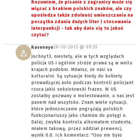
Rozumiem, że pisanie z zagranicy może się
wiązać z brakiem polskich znaków, ale czy
upośledza także zdolność umieszczania na
początku zdania dużych liter i stosowania
interpunkcji - tak aby dało się to jakoś
czytać?
26-10-2013 @
09:35
Raveneye
Jochny13, niestety, ale w tych względach
policja US i ogólnie stróże prawa są w weilu
krajach podobni. Mówisz, że nasi sa
kulturalni. Są sytuacje kiedy do kobiety
prowadzącej auto podczas kontroli policjant
rzuca jakiś seksistowski frazes. W US
zostałby pozwany o molestowanie, u nas jest
panem nad wszytsko. Znam wiele sytuacji,
które jednoznczanie pogrążają polskich
funkcjonariuszy jako chamów do potęgi n.
Dalej, zwykła kontrola alkomatem studenta,
miałem takową, przez oddział prewencj,
wynik 0.0. Ich komentarz: "Ooo nie było