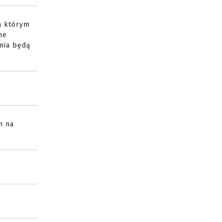
a którym
ne
ania będą
m na