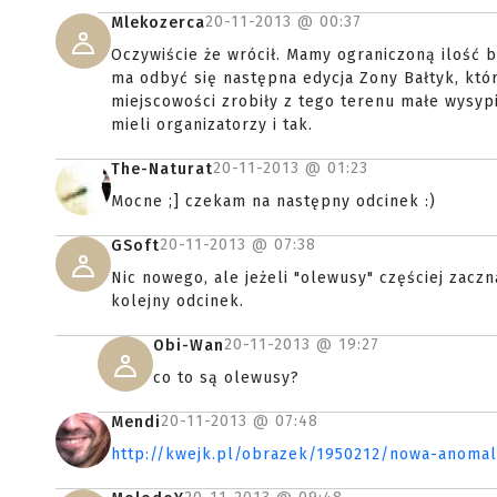
20-11-2013 @
00:37
Mlekozerca
Oczywiście że wrócił. Mamy ograniczoną ilość b
ma odbyć się następna edycja Zony Bałtyk, któr
miejscowości zrobiły z tego terenu małe wysyp
mieli organizatorzy i tak.
20-11-2013 @
01:23
The-Naturat
Mocne ;] czekam na następny odcinek :)
20-11-2013 @
07:38
GSoft
Nic nowego, ale jeżeli "olewusy" częściej zacz
kolejny odcinek.
20-11-2013 @
19:27
Obi-Wan
co to są olewusy?
20-11-2013 @
07:48
Mendi
http://kwejk.pl/obrazek/1950212/nowa-anomal