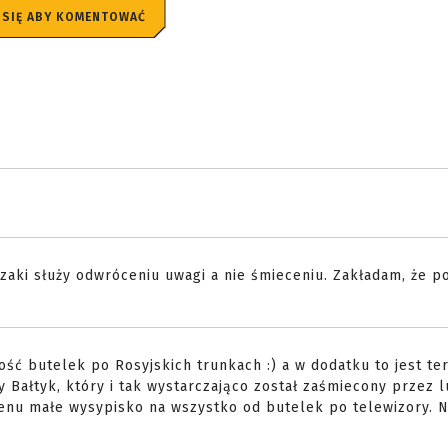
 SIĘ ABY KOMENTOWAĆ
zaki służy odwróceniu uwagi a nie śmieceniu. Zakładam, że po
ość butelek po Rosyjskich trunkach :) a w dodatku to jest te
Bałtyk, który i tak wystarczająco został zaśmiecony przez l
renu małe wysypisko na wszystko od butelek po telewizory. 