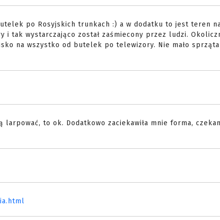
utelek po Rosyjskich trunkach :) a w dodatku to jest teren n
y i tak wystarczająco został zaśmiecony przez ludzi. Okolicz
isko na wszystko od butelek po telewizory. Nie mało sprząt
ną larpować, to ok. Dodatkowo zaciekawiła mnie forma, czeka
ia.html