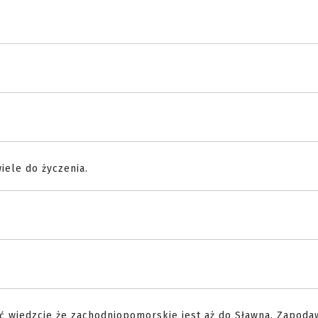
iele do życzenia.
ość wiedzcie że zachodniopomorskie jest aż do Sławna. Zapoda