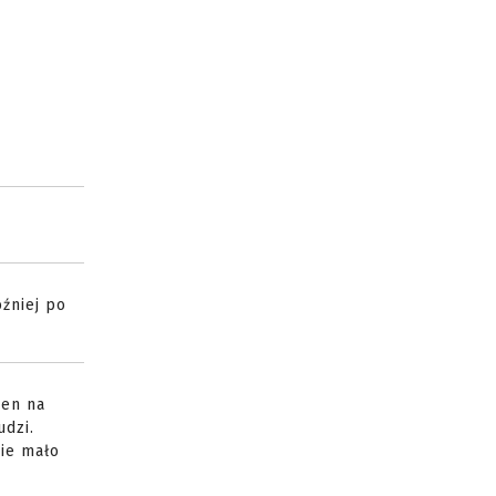
źniej po
ren na
udzi.
Nie mało