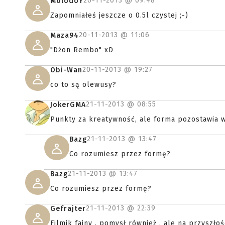
20-11-2013 @
09:48
MolodoY
Zapomniałeś jeszcze o 0.5l czystej ;-)
20-11-2013 @
11:06
Maza94
"Dżon Rembo" xD
20-11-2013 @
19:27
Obi-Wan
co to są olewusy?
21-11-2013 @
08:55
JokerGMA
Punkty za kreatywność, ale forma pozostawia w
21-11-2013 @
13:47
Bazg
Co rozumiesz przez formę?
21-11-2013 @
13:47
Bazg
Co rozumiesz przez formę?
21-11-2013 @
22:39
Gefrajter
Filmik fajny , pomysł również , ale na przyszł