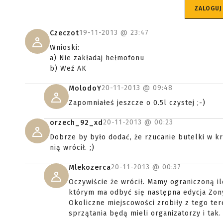
ZALOGUJ
19-11-2013 @
23:47
Czeczot
Wnioski:
a) Nie zakładaj hełmofonu
b) Weź AK
20-11-2013 @
09:48
MolodoY
Zapomniałeś jeszcze o 0.5l czystej ;-)
20-11-2013 @
00:23
orzech_92_xd
Dobrze by było dodać, że rzucanie butelki w kr
nią wrócił. ;)
20-11-2013 @
00:37
Mlekozerca
Oczywiście że wrócił. Mamy ograniczoną il
którym ma odbyć się następna edycja Zony 
Okoliczne miejscowości zrobiły z tego te
sprzątania będą mieli organizatorzy i tak.