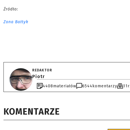
Źródło:
Zona Bałtyk
REDAKTOR
Piotr
4408
materiałów
6544
komentarzy
11
KOMENTARZE