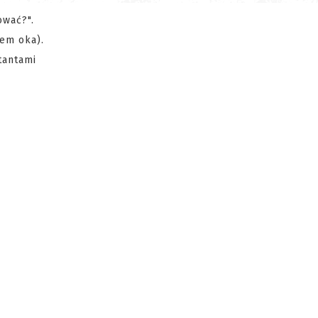
ować?".
iem oka).
tantami