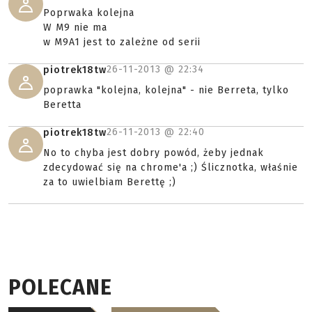
Poprwaka kolejna
W M9 nie ma
w M9A1 jest to zależne od serii
26-11-2013 @
22:34
piotrek18tw
poprawka "kolejna, kolejna" - nie Berreta, tylko
Beretta
26-11-2013 @
22:40
piotrek18tw
No to chyba jest dobry powód, żeby jednak
zdecydować się na chrome'a ;) Ślicznotka, właśnie
za to uwielbiam Berettę ;)
POLECANE