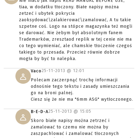
Nie maco jak napis READ MANUAL BEFORE USE,
tiaa, w dodatku tłoczony. Białe napisy można
zetzeć i ubytek pokrycia
zaoksydować\zalakierować\zamalować, A tu takie
szpetne coś. Logo na stópce magazynka też mogli
se darować. Nie żebym był absolutnym fanem
Trademarków, zresztaod replik w tej cenie nie ma
co tego wymieniać, ale chamskie tłoczenie czegoś
takiego to przesada. Przecież równie dobrze
mogła by być to nalepka.
25-11-2013 @
12:01
Vaco
Polecam zaczerpnąć trochę informacji
odnośnie tego tekstu i zasady umieszczania
go na broni palnej.
Ciesz się że nie ma "6mm ASG" wytłoczonego.
25-11-2013 @
15:05
B-E-D-A
Skoro białe napisy można zetrzeć i
zamalować to czemu nie można by
zaszpachlować i zamalować tłoczonych