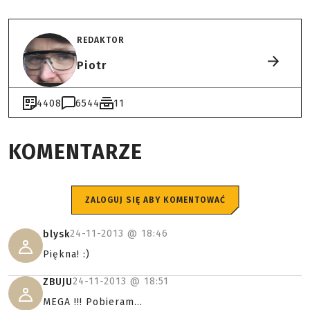
REDAKTOR
Piotr
4408
6544
11
KOMENTARZE
ZALOGUJ SIĘ ABY KOMENTOWAĆ
24-11-2013 @
18:46
blysk
Piękna! :)
24-11-2013 @
18:51
ZBUJU
MEGA !!! Pobieram...