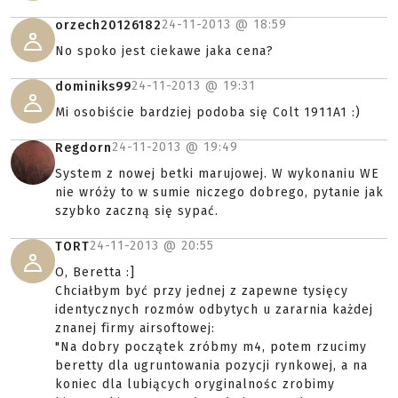
24-11-2013 @
18:59
orzech20126182
No spoko jest ciekawe jaka cena?
24-11-2013 @
19:31
dominiks99
Mi osobiście bardziej podoba się Colt 1911A1 :)
24-11-2013 @
19:49
Regdorn
System z nowej betki marujowej. W wykonaniu WE
nie wróży to w sumie niczego dobrego, pytanie jak
szybko zaczną się sypać.
24-11-2013 @
20:55
TORT
O, Beretta :]
Chciałbym być przy jednej z zapewne tysięcy
identycznych rozmów odbytych u zararnia każdej
znanej firmy airsoftowej:
"Na dobry początek zróbmy m4, potem rzucimy
beretty dla ugruntowania pozycji rynkowej, a na
koniec dla lubiących oryginalnośc zrobimy