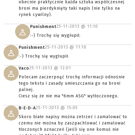
obecnie praktycznie każda sztuka współczesnej
broni ma pierdyknięty taki napis (nie tylko na
rynek cywilny).
25-11-2013 @
11:10
Punishment
:-) Trochę się wygłupił.
25-11-2013 @
11:10
Punishment
:-) Trochę się wygłupił.
25-11-2013 @
12:01
Vaco
Polecam zaczerpnąć trochę informacji odnośnie
tego tekstu i zasady umieszczania go na broni
palnej.
Ciesz się że nie ma "6mm ASG" wytłoczonego.
25-11-2013 @
15:05
B-E-D-A
Skoro białe napisy można zetrzeć i zamalować to
czemu nie można by zaszpachlować i zamalować
tłoczonych oznaczeń (jeśli się one komuś nie