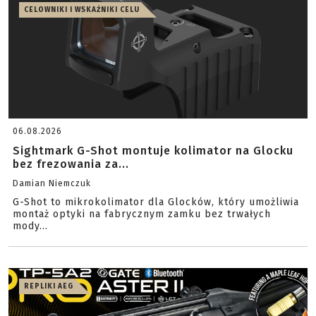
CELOWNIKI I WSKAŹNIKI CELU
06.08.2026
Sightmark G-Shot montuje kolimator na Glocku
bez frezowania za...
Damian Niemczuk
G-Shot to mikrokolimator dla Glocków, który umożliwia
montaż optyki na fabrycznym zamku bez trwałych
mody...
REPLIKI AEG