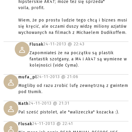
hipsterskie AK47; może też się sprzeda"
voila, profit.
Wiem, że po prostu ludzie tego chcą i biznes musi
się kręcić, ale oczami duszy widzę miliony azjatów
wychowanych na filmach z Michaelem Dudikoffem.
24-11-2013 @
22:43
Flusak
Zapomniałeś że na początku są plastik
fantastik szotgany, a M4 i Ak47 są wymiene w
kolejności (vide Cyma).
24-11-2013 @
21:06
mufa_pl
Mogliby od razu zrobić lufę zewnętrzną z gwintem
pod tłumik.
24-11-2013 @
21:31
Nath
Pal sześć pistolet, ale "walizeczka" kozacka :).
24-11-2013 @
22:41
Flusak