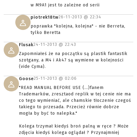
w M9A1 jest to zależne od serii
26-11-2013 @
22:34
piotrek18tw
poprawka "kolejna, kolejna" - nie Berreta,
tylko Beretta
24-11-2013 @
22:43
Flusak
Zapomniałeś że na początku są plastik fantastik
szotgany, a M4 i Ak47 są wymiene w kolejności
(vide Cyma).
25-11-2013 @
02:06
Goose
"READ MANUAL BEFORE USE (...)fanem
Trademarków, zresztaod replik w tej cenie nie ma
co tego wymieniać, ale chamskie tłoczenie czegoś
takiego to przesada. Przecież równie dobrze
mogła by być to nalepka."
Kolega trzymał kiedyś broń palną w ręce ? Może
zdjęcia kiedyś kolega oglądał ? Przynajmniej