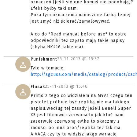
oznaczeń (jeśli się one komuś nie podobają)?
Efekt byłby taki sam.
Poza tym oznaczenia nanoszone farbą lepiej
jest zmyć niż ścierać/zamalowywać.
A co do "Read manual before use" to ostre
odpowiedniki też często mają takie napisy
(chyba HK416 takie ma).
25-11-2013 @
15:37
Punishment
Tyle w temacie:
http://sgcusa.com/media/catalog/product/ca
25-11-2013 @
15:46
Flusak
Primo z tego co widziałem na M9A1 czego ten
pistolet próbuje być repliką nie ma takiego
napisu.Według tej zasady jeżeli Beneli Super
X3 jest fitmowo czerwona to jak ktoś nam
zaserwuje czerwoną eMke to skaczmy z
radości bo inna broń/replika też tak ma
A VACA czy ty tu widzisz jakąś wariacje