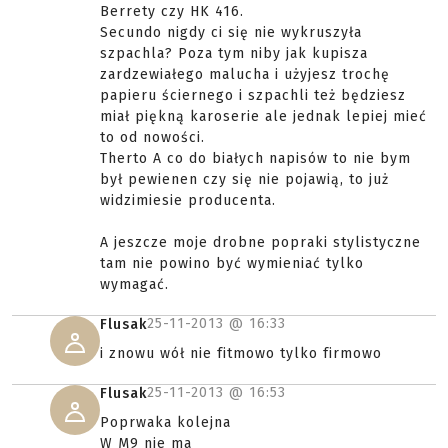
Berrety czy HK 416.
Secundo nigdy ci się nie wykruszyła
szpachla? Poza tym niby jak kupisza
zardzewiałego malucha i użyjesz trochę
papieru ściernego i szpachli też będziesz
miał piękną karoserie ale jednak lepiej mieć
to od nowości.
Therto A co do białych napisów to nie bym
był pewienen czy się nie pojawią, to już
widzimiesie producenta.
A jeszcze moje drobne popraki stylistyczne
tam nie powino być wymieniać tylko
wymagać.
25-11-2013 @
16:33
Flusak
i znowu wół nie fitmowo tylko firmowo
25-11-2013 @
16:53
Flusak
Poprwaka kolejna
W M9 nie ma