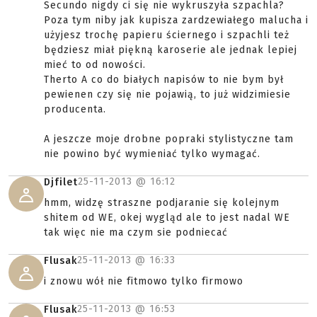
Secundo nigdy ci się nie wykruszyła szpachla?
Poza tym niby jak kupisza zardzewiałego malucha i
użyjesz trochę papieru ściernego i szpachli też
będziesz miał piękną karoserie ale jednak lepiej
mieć to od nowości.
Therto A co do białych napisów to nie bym był
pewienen czy się nie pojawią, to już widzimiesie
producenta.
A jeszcze moje drobne popraki stylistyczne tam
nie powino być wymieniać tylko wymagać.
25-11-2013 @
16:12
Djfilet
hmm, widzę straszne podjaranie się kolejnym
shitem od WE, okej wygląd ale to jest nadal WE
tak więc nie ma czym sie podniecać
25-11-2013 @
16:33
Flusak
i znowu wół nie fitmowo tylko firmowo
25-11-2013 @
16:53
Flusak