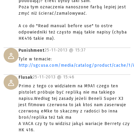
podobają)? Efekt byłby taki sam.
Poza tym oznaczenia nanoszone farbą lepiej jest
zmyć niż ścierać/zamalowywać.
A co do "Read manual before use" to ostre
odpowiedniki też często mają takie napisy (chyba
HK416 takie ma).
25-11-2013 @
15:37
Punishment
Tyle w temacie:
http://sgcusa.com/media/catalog/product/cache/
25-11-2013 @
15:46
Flusak
Primo z tego co widziałem na M9A1 czego ten
pistolet próbuje być repliką nie ma takiego
napisu.Według tej zasady jeżeli Beneli Super X3
jest fitmowo czerwona to jak ktoś nam zaserwuje
czerwoną eMke to skaczmy z radości bo inna
broń/replika też tak ma
A VACA czy ty tu widzisz jakąś wariacje Berrety czy
HK 416.