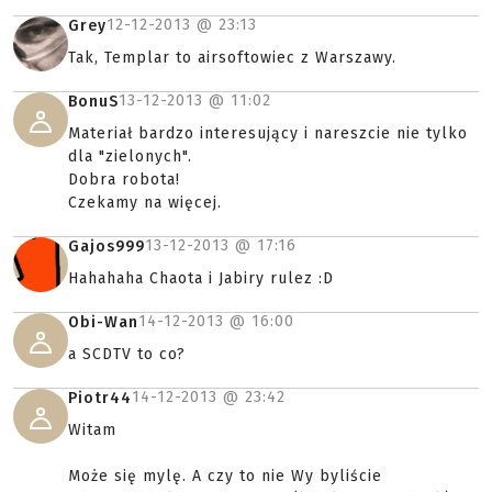
12-12-2013 @
23:13
Grey
Tak, Templar to airsoftowiec z Warszawy.
13-12-2013 @
11:02
BonuS
Materiał bardzo interesujący i nareszcie nie tylko
dla "zielonych".
Dobra robota!
Czekamy na więcej.
13-12-2013 @
17:16
Gajos999
Hahahaha Chaota i Jabiry rulez :D
14-12-2013 @
16:00
Obi-Wan
a SCDTV to co?
14-12-2013 @
23:42
Piotr44
Witam
Może się mylę. A czy to nie Wy byliście