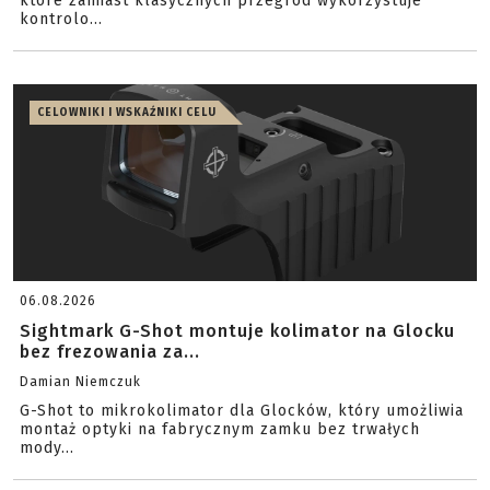
które zamiast klasycznych przegród wykorzystuje
kontrolo...
CELOWNIKI I WSKAŹNIKI CELU
06.08.2026
Sightmark G-Shot montuje kolimator na Glocku
bez frezowania za...
Damian Niemczuk
G-Shot to mikrokolimator dla Glocków, który umożliwia
montaż optyki na fabrycznym zamku bez trwałych
mody...