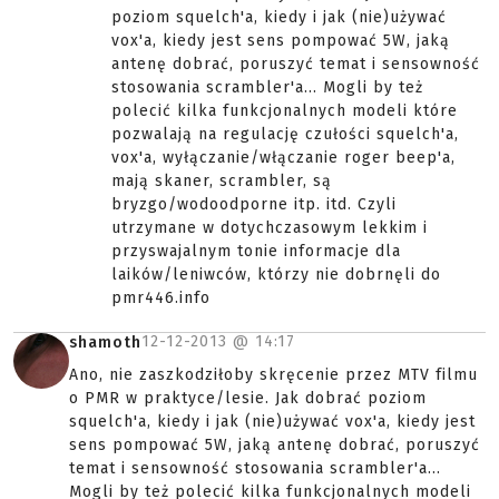
poziom squelch'a, kiedy i jak (nie)używać
vox'a, kiedy jest sens pompować 5W, jaką
antenę dobrać, poruszyć temat i sensowność
stosowania scrambler'a... Mogli by też
polecić kilka funkcjonalnych modeli które
pozwalają na regulację czułości squelch'a,
vox'a, wyłączanie/włączanie roger beep'a,
mają skaner, scrambler, są
bryzgo/wodoodporne itp. itd. Czyli
utrzymane w dotychczasowym lekkim i
przyswajalnym tonie informacje dla
laików/leniwców, którzy nie dobrnęli do
pmr446.info
12-12-2013 @
14:17
shamoth
Ano, nie zaszkodziłoby skręcenie przez MTV filmu
o PMR w praktyce/lesie. Jak dobrać poziom
squelch'a, kiedy i jak (nie)używać vox'a, kiedy jest
sens pompować 5W, jaką antenę dobrać, poruszyć
temat i sensowność stosowania scrambler'a...
Mogli by też polecić kilka funkcjonalnych modeli