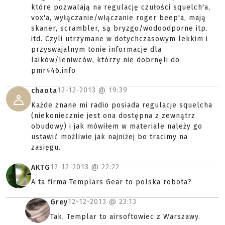
które pozwalają na regulację czułości squelch'a,
vox'a, wyłączanie/włączanie roger beep'a, mają
skaner, scrambler, są bryzgo/wodoodporne itp.
itd. Czyli utrzymane w dotychczasowym lekkim i
przyswajalnym tonie informacje dla
laików/leniwców, którzy nie dobrnęli do
pmr446.info
12-12-2013 @
19:39
chaota
Każde znane mi radio posiada regulacje squelcha
(niekoniecznie jest ona dostępna z zewnątrz
obudowy) i jak mówiłem w materiale należy go
ustawić możliwie jak najniżej bo tracimy na
zasięgu.
12-12-2013 @
22:22
AKTG
A ta firma Templars Gear to polska robota?
12-12-2013 @
23:13
Grey
Tak, Templar to airsoftowiec z Warszawy.