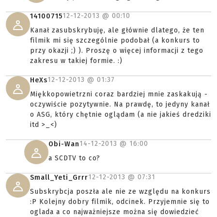
12-12-2013 @
00:10
14100715
Kanał zasubskrybuję, ale głównie dlatego, że ten
filmik mi się szczególnie podobał (a konkurs to
przy okazji ;) ). Proszę o więcej informacji z tego
zakresu w takiej formie. :)
12-12-2013 @
01:37
HeXs
Miękkopowietrzni coraz bardziej mnie zaskakują -
oczywiście pozytywnie. Na prawdę, to jedyny kanał
o ASG, który chętnie oglądam (a nie jakieś dredziki
itd >_<)
14-12-2013 @
16:00
Obi-Wan
a SCDTV to co?
12-12-2013 @
07:31
Small_Yeti_Grrr
Subskrybcja poszła ale nie ze względu na konkurs
:P Kolejny dobry filmik, odcinek. Przyjemnie się to
oglada a co najważniejsze można się dowiedzieć