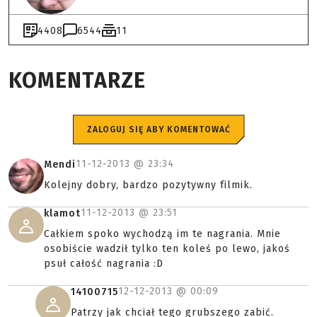
4408
6544
11
KOMENTARZE
ZALOGUJ SIĘ ABY KOMENTOWAĆ
11-12-2013 @
23:34
Mendi
Kolejny dobry, bardzo pozytywny filmik.
11-12-2013 @
23:51
klamot
Całkiem spoko wychodzą im te nagrania. Mnie
osobiście wadził tylko ten koleś po lewo, jakoś
psuł całość nagrania :D
12-12-2013 @
00:09
14100715
Patrzy jak chciał tego grubszego zabić.