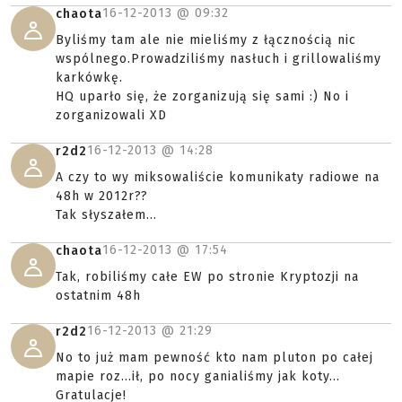
16-12-2013 @
09:32
chaota
Byliśmy tam ale nie mieliśmy z łącznością nic
wspólnego.Prowadziliśmy nasłuch i grillowaliśmy
karkówkę.
HQ uparło się, że zorganizują się sami :) No i
zorganizowali XD
16-12-2013 @
14:28
r2d2
A czy to wy miksowaliście komunikaty radiowe na
48h w 2012r??
Tak słyszałem...
16-12-2013 @
17:54
chaota
Tak, robiliśmy całe EW po stronie Kryptozji na
ostatnim 48h
16-12-2013 @
21:29
r2d2
No to już mam pewność kto nam pluton po całej
mapie roz...ił, po nocy ganialiśmy jak koty...
Gratulacje!