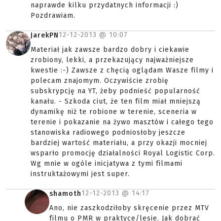
naprawde kilku przydatnych informacji :)
Pozdrawiam.
12-12-2013 @
10:07
JarekPN
Materiał jak zawsze bardzo dobry i ciekawie
zrobiony, lekki, a przekazujący najważniejsze
kwestie :-) Zawsze z chęcią oglądam Wasze filmy i
polecam znajomym. Oczywiście zrobię
subskrypcję na YT, żeby podnieść popularność
kanału. - Szkoda ciut, że ten film miał mniejszą
dynamikę niż te robione w terenie, sceneria w
terenie i pokazanie na żywo masztów i całego tego
stanowiska radiowego podniosłoby jeszcze
bardziej wartość materiału, a przy okazji mocniej
wsparło promocję działalności Royal Logistic Corp.
Wg mnie w ogóle inicjatywa z tymi filmami
instruktażowymi jest super.
12-12-2013 @
14:17
shamoth
Ano, nie zaszkodziłoby skręcenie przez MTV
filmu o PMR w praktyce/lesie. Jak dobrać