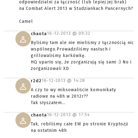
odpowiedzialni za łączność (lub lepiej jej brak)
na Combat Alert 2013 w Studziankach Pancernych?
Camel
16-12-2013 @
09:32
chaota
Byliśmy tam ale nie mieliśmy z łącznością nic
wspólnego.Prowadziliśmy nasłuch i
grillowaliśmy karkówkę.
HQ uparło się, że zorganizują się sami :) No i
zorganizowali XD
16-12-2013 @
14:28
r2d2
A czy to wy miksowaliście komunikaty
radiowe na 48h w 2012r??
Tak słyszałem...
16-12-2013 @
17:54
chaota
Tak, robiliśmy całe EW po stronie Kryptozji
na ostatnim 48h