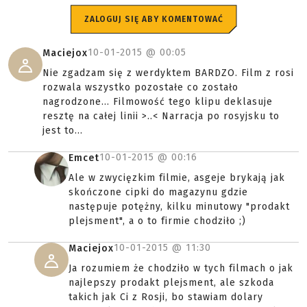
ZALOGUJ SIĘ ABY KOMENTOWAĆ
10-01-2015 @
00:05
Maciejox
Nie zgadzam się z werdyktem BARDZO. Film z rosi
rozwala wszystko pozostałe co zostało
nagrodzone... Filmowość tego klipu deklasuje
resztę na całej linii >..< Narracja po rosyjsku to
jest to...
10-01-2015 @
00:16
Emcet
Ale w zwycięzkim filmie, asgeje brykają jak
skończone cipki do magazynu gdzie
następuje potężny, kilku minutowy "prodakt
plejsment", a o to firmie chodziło ;)
10-01-2015 @
11:30
Maciejox
Ja rozumiem że chodziło w tych filmach o jak
najlepszy prodakt plejsment, ale szkoda
takich jak Ci z Rosji, bo stawiam dolary