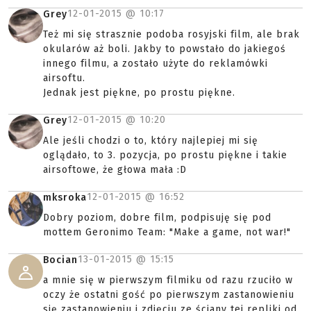
12-01-2015 @
10:17
Grey
Też mi się strasznie podoba rosyjski film, ale brak
okularów aż boli. Jakby to powstało do jakiegoś
innego filmu, a zostało użyte do reklamówki
airsoftu.
Jednak jest piękne, po prostu piękne.
12-01-2015 @
10:20
Grey
Ale jeśli chodzi o to, który najlepiej mi się
oglądało, to 3. pozycja, po prostu piękne i takie
airsoftowe, że głowa mała :D
12-01-2015 @
16:52
mksroka
Dobry poziom, dobre film, podpisuję się pod
mottem Geronimo Team: "Make a game, not war!"
13-01-2015 @
15:15
Bocian
a mnie się w pierwszym filmiku od razu rzuciło w
oczy że ostatni gość po pierwszym zastanowieniu
się zastanowieniu i zdjęciu ze ściany tej repliki od