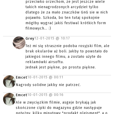
przeciwko orzechom, ze jest jeszcze wiele
takich nienagrodzonych arcydzieł tylko
dlatego że za mało znaczków GnG sie w nich
pojawiło. Szkoda, bo ten tutaj spokojnie
mógłby wygrać jakiś festiwal krótkich form
filmowych... :)
12-01-2015 @
10:17
Grey
Też mi się strasznie podoba rosyjski film, ale
brak okularów aż boli. Jakby to powstało do
jakiegoś innego filmu, a zostało użyte do
reklamówki airsoftu.
Jednak jest piękne, po prostu piękne.
10-01-2015 @
00:11
Emcet
Nagrody solidne jakby nie patrzeć.
10-01-2015 @
00:16
Emcet
Ale w zwycięzkim filmie, asgeje brykają jak
skończone cipki do magazynu gdzie następuje
potężny, kilku minutowy "prodakt plejsment", a o