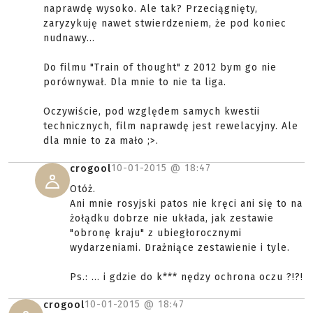
naprawdę wysoko. Ale tak? Przeciągnięty,
zaryzykuję nawet stwierdzeniem, że pod koniec
nudnawy...
Do filmu "Train of thought" z 2012 bym go nie
porównywał. Dla mnie to nie ta liga.
Oczywiście, pod względem samych kwestii
technicznych, film naprawdę jest rewelacyjny. Ale
dla mnie to za mało ;>.
10-01-2015 @
18:47
crogool
Otóż.
Ani mnie rosyjski patos nie kręci ani się to na
żołądku dobrze nie układa, jak zestawie
"obronę kraju" z ubiegłorocznymi
wydarzeniami. Drażniące zestawienie i tyle.
Ps.: ... i gdzie do k*** nędzy ochrona oczu ?!?!
10-01-2015 @
18:47
crogool