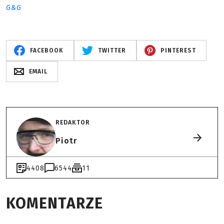
G&G
FACEBOOK
TWITTER
PINTEREST
EMAIL
REDAKTOR
Piotr
4408
6544
11
KOMENTARZE