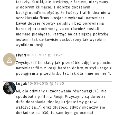
taki zły. Krótki, ale treściwy, z żartem, utrzymany
w dobrym klimacie, z dobrze dobranym
background'em. Myślę, że twórcy trafili idealnie w
oczekiwania firmy. Rosjanie wykonali natomiast
kawał dobrej roboty- solidny i bez porównania
bardziej pracochłonny, za co również dostali
niemałe pieniądze. Patrząc na dzisiejszą politykę
jestem i tak całkowicie zaskoczony tak wysokim
wynikiem Rosji.
10-01-2015 @
13:46
FlynN
Zwycięski film słaby jak przeróbki zdjęć w paincie.
natomiast film z Rosji bardzo dobry, w stylu tego z
pociągiem z przed kilku lat. Jak dla mnie numer 1.
10-01-2015 @
17:30
LogaN
Mi, dla odmiany (i zachowania równowagi ;) ), nie
spodobał się film z Rosji. Przyczyny są dwie: za
dużo dorabiania ideologii ("jesteśmy gotowi
walczyć za...") oraz długość: gdyby skończył się
dokładnie na 1:30, to sam bym go oceniał