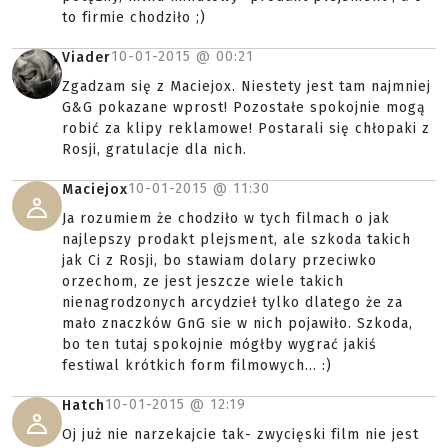
to firmie chodziło ;)
10-01-2015 @
00:21
Viader
Zgadzam się z Maciejox. Niestety jest tam najmniej
G&G pokazane wprost! Pozostałe spokojnie mogą
robić za klipy reklamowe! Postarali się chłopaki z
Rosji, gratulacje dla nich.
10-01-2015 @
11:30
Maciejox
Ja rozumiem że chodziło w tych filmach o jak
najlepszy prodakt plejsment, ale szkoda takich
jak Ci z Rosji, bo stawiam dolary przeciwko
orzechom, ze jest jeszcze wiele takich
nienagrodzonych arcydzieł tylko dlatego że za
mało znaczków GnG sie w nich pojawiło. Szkoda,
bo ten tutaj spokojnie mógłby wygrać jakiś
festiwal krótkich form filmowych... :)
10-01-2015 @
12:19
Hatch
Oj już nie narzekajcie tak- zwycięski film nie jest