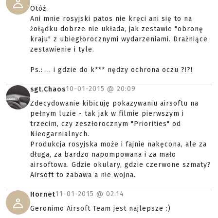
Otóż.
Ani mnie rosyjski patos nie kręci ani się to na
żołądku dobrze nie układa, jak zestawie "obronę
kraju" z ubiegłorocznymi wydarzeniami. Drażniące
zestawienie i tyle.
Ps.: ... i gdzie do k*** nędzy ochrona oczu ?!?!
10-01-2015 @
20:09
sgt.Chaos
Zdecydowanie kibicuję pokazywaniu airsoftu na
pełnym luzie - tak jak w filmie pierwszym i
trzecim, czy zeszłorocznym "Priorities" od
Nieogarnialnych.
Produkcja rosyjska może i fajnie nakęcona, ale za
długa, za bardzo napompowana i za mało
airsoftowa. Gdzie okulary, gdzie czerwone szmaty?
Airsoft to zabawa a nie wojna.
11-01-2015 @
02:14
Hornet
Geronimo Airsoft Team jest najlepsze :)