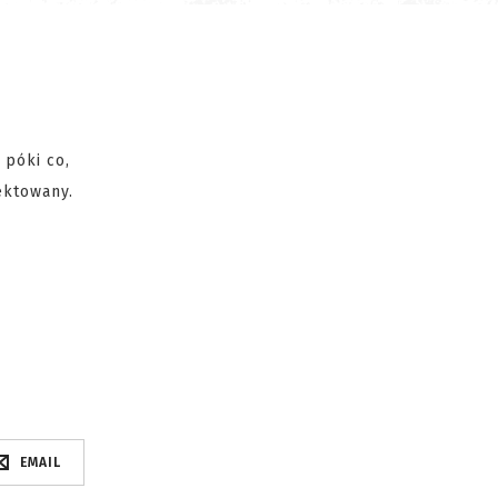
 póki co,
ektowany.
EMAIL