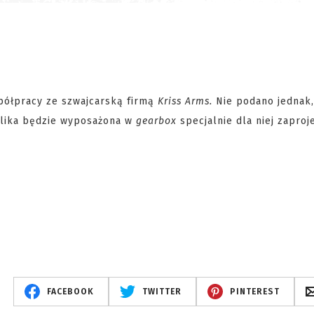
półpracy ze szwajcarską firmą
Kriss Arms.
Nie podano jednak,
plika będzie wyposażona w
gearbox
specjalnie dla niej zaproj
FACEBOOK
TWITTER
PINTEREST