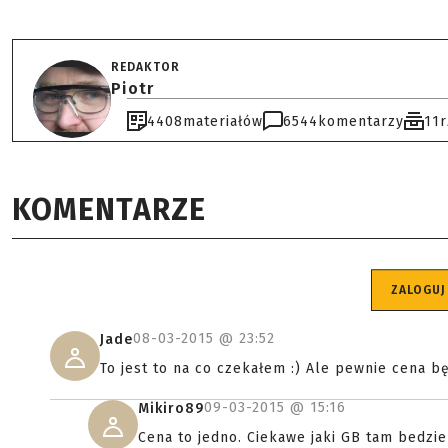
REDAKTOR
Piotr
4408
materiałów
6544
komentarzy
11
KOMENTARZE
ZALOGUJ
08-03-2015 @
23:52
Jade
To jest to na co czekałem :) Ale pewnie cena bę
09-03-2015 @
15:16
Mikiro89
Cena to jedno. Ciekawe jaki GB tam bedzie