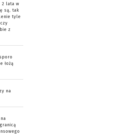
 2 lata w
ę są, tak
enie tyle
 czy
bie z
 sporo
e łożą
zy na
 na
 granicą
nansowego