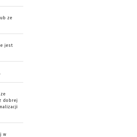
lub ze
e jest
.
cze
z dobrej
alizacji
j w