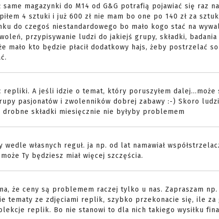
ż same magazynki do M14 od G&G potrafią pojawiać się raz na
upiłem 4 sztuki i już 600 zł nie mam bo one po 140 zł za sztuk
unku do czegoś niestandardowego bo mało kogo stać na wywal
oleń, przypisywanie ludzi do jakiejś grupy, składki, badania
 że mało kto będzie płacił dodatkowy hajs, żeby postrzelać so
ć.
 repliki. A jeśli idzie o temat, który poruszyłem dalej...może
rupy pasjonatów i zwolenników dobrej zabawy :-) Skoro ludzi
o drobne składki miesięcznie nie byłyby problemem
y wedle własnych reguł. ja np. od lat namawiał współstrzelac
 może Ty będziesz miał więcej szczęścia.
a, że ceny są problemem raczej tylko u nas. Zapraszam np.
e tematy ze zdjęciami replik, szybko przekonacie się, ile za
olekcje replik. Bo nie stanowi to dla nich takiego wysiłku fi