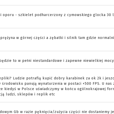
nii oporu - szkielet podharcerzony z cymowskiego glocka 30 
rężyna w górnej części a zębatki i silnik tam gdzie normalni
będzie to w pełni niestandardowe i zapewne niewielkiej mocy
epliki? Ludzie potrafią kupić dobry karabinek za ok 2k i jesz
 środowisku panują wynaturzenia w postaci +500 FPS. U nas 
e kiedyś w Polsce uświadczymy w końcu ogólnokrajowej form
cją ludzi, sklepów i replik etc
rdowym Gb w razie pęknięcia/zużycia części nie dostaniemy je