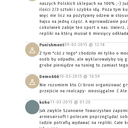
naszych Polskich sklepach na 100% ;-) Ju
ilości 2/3 sztuki i szybko idą. Poza tym k
więc nie licz na pozytywny odzew w stos
hajsu na jedną część. A wprowadzanie pozw
cokolwiek zabije ten sport u nas. Uwierz,
repliki na którą musiał 6 miesięcy odkłada
09-03-2015 @
12:18
Punishment
Z tym "cóż z tego" chodziło mi tylko o moc
osób by odpadło, ale wyklarowałyby się g
grube pieniądze na tuning to zamiast teg
10-03-2015 @
10:59
Demo666
Nie rozumiem kto Ci broni organizować gr
przejście na realcapy- nieosiągalne :( Ale
11-03-2015 @
01:20
koho
Jak zwykle Szanowne Towarzystwo zapomin
arniesairsoft i polecam poprzeglądać sobi
ludzie potrafią wydawać na repliki. Całe k