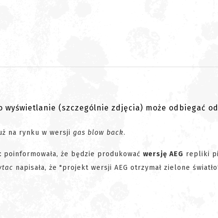
go wyświetlanie (szczególnie zdjęcia) może odbiegać o
uż na rynku w wersji
gas blow back
.
c
poinformowała, że będzie produkować
wersję AEG
repliki p
ytac
napisała, że "projekt wersji AEG otrzymał zielone światło