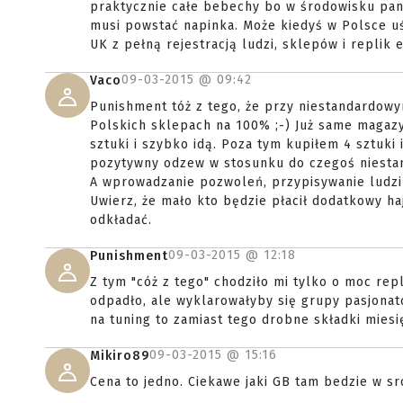
praktycznie całe bebechy bo w środowisku pan
musi powstać napinka. Może kiedyś w Polsce uś
UK z pełną rejestracją ludzi, sklepów i replik 
09-03-2015 @
09:42
Vaco
Punishment tóż z tego, że przy niestandardowy
Polskich sklepach na 100% ;-) Już same magazyn
sztuki i szybko idą. Poza tym kupiłem 4 sztuki 
pozytywny odzew w stosunku do czegoś niestan
A wprowadzanie pozwoleń, przypisywanie ludzi d
Uwierz, że mało kto będzie płacił dodatkowy haj
odkładać.
09-03-2015 @
12:18
Punishment
Z tym "cóż z tego" chodziło mi tylko o moc repl
odpadło, ale wyklarowałyby się grupy pasjonat
na tuning to zamiast tego drobne składki mies
09-03-2015 @
15:16
Mikiro89
Cena to jedno. Ciekawe jaki GB tam bedzie w sr