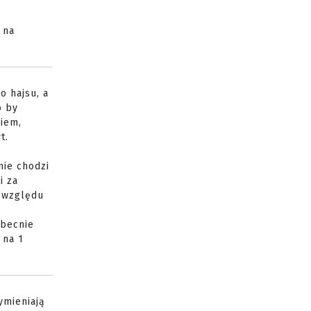
 na
o hajsu, a
o by
kiem,
t.
nie chodzi
i za
e względu
obecnie
 na 1
ymieniają