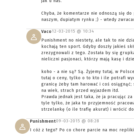
jak u nas.
Chyba, że komentarze nie odnoszą się do p
naszym, dupiatym rynku ;) - wtedy zwraca
12-03-2015 @
10:34
Vaco
Punishment no niestety, ale tak to nie dzia
kochają ten sport. Gdyby doszły jakieś skł
zrezygnowali z tego. Została by się grupk
nieliczni pasjonaci, którzy mają kasę i dz
koho - a nie są? Są. Żyjemy tutaj, w Polsc
tutaj o ceny, tylko o to kto i ile potrafi 
granicę żeby tam harować i coś osiągnąć;
na wiek, strach przed wyjazdem itd.
Prawda jednak jest taka, że ja pracując z
tyle tylko, że jaka to przyjemność pracowa
strzelankę (o ile trafię akurat) i wrócić d
09-03-2015 @
08:28
Punishment
I cóż z tego? Po co chore parcie na moc replik