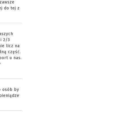
 zawsze
j do tej z
naszych
i 2/3
ie licz na
dną część.
port u nas.
y
ro osób by
pieniądze