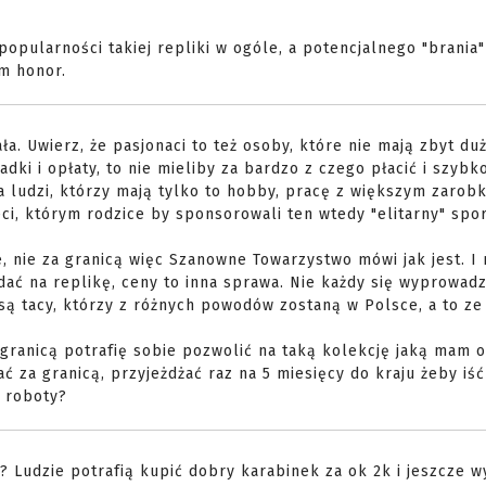
opularności takiej repliki w ogóle, a potencjalnego "brania"
m honor.
ła. Uwierz, że pasjonaci to też osoby, które nie mają zbyt duż
adki i opłaty, to nie mieliby za bardzo z czego płacić i szybk
a ludzi, którzy mają tylko to hobby, pracę z większym zarob
ieci, którym rodzice by sponsorowali ten wtedy "elitarny" spor
e, nie za granicą więc Szanowne Towarzystwo mówi jak jest. I 
wydać na replikę, ceny to inna sprawa. Nie każdy się wyprowadz
 są tacy, którzy z różnych powodów zostaną w Polsce, a to z
a granicą potrafię sobie pozwolić na taką kolekcję jaką mam 
ć za granicą, przyjeżdżać raz na 5 miesięcy do kraju żeby iść
o roboty?
i? Ludzie potrafią kupić dobry karabinek za ok 2k i jeszcze w