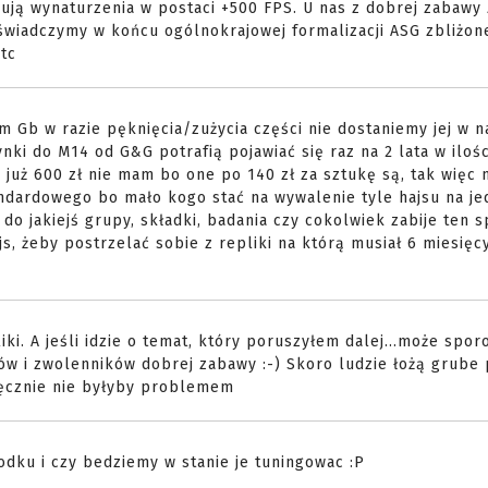
ują wynaturzenia w postaci +500 FPS. U nas z dobrej zabawy
wiadczymy w końcu ogólnokrajowej formalizacji ASG zbliżone
etc
m Gb w razie pęknięcia/zużycia części nie dostaniemy jej w 
ki do M14 od G&G potrafią pojawiać się raz na 2 lata w ilośc
i już 600 zł nie mam bo one po 140 zł za sztukę są, tak więc n
dardowego bo mało kogo stać na wywalenie tyle hajsu na je
o jakiejś grupy, składki, badania czy cokolwiek zabije ten s
s, żeby postrzelać sobie z repliki na którą musiał 6 miesięc
iki. A jeśli idzie o temat, który poruszyłem dalej...może spo
ów i zwolenników dobrej zabawy :-) Skoro ludzie łożą grube 
ięcznie nie byłyby problemem
odku i czy bedziemy w stanie je tuningowac :P