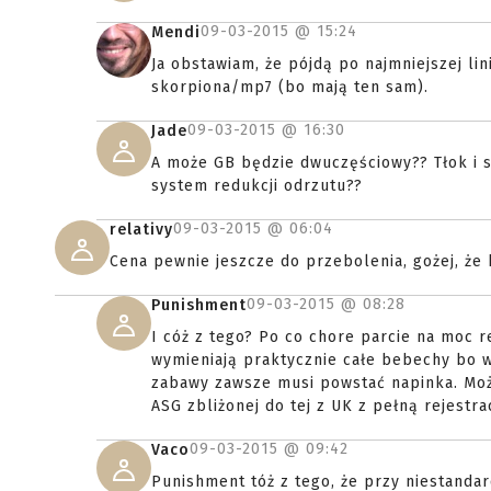
09-03-2015 @
15:24
Mendi
Ja obstawiam, że pójdą po najmniejszej li
skorpiona/mp7 (bo mają ten sam).
09-03-2015 @
16:30
Jade
A może GB będzie dwuczęściowy?? Tłok i sp
system redukcji odrzutu??
09-03-2015 @
06:04
relativy
Cena pewnie jeszcze do przebolenia, gożej, że 
09-03-2015 @
08:28
Punishment
I cóż z tego? Po co chore parcie na moc r
wymieniają praktycznie całe bebechy bo w
zabawy zawsze musi powstać napinka. Moż
ASG zbliżonej do tej z UK z pełną rejestra
09-03-2015 @
09:42
Vaco
Punishment tóż z tego, że przy niestanda