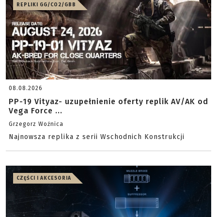
REPLIKI GG/CO2/GBB
08.08.2026
PP-19 Vityaz- uzupełnienie oferty replik AV/AK od
Vega Force ...
Grzegorz Woźnica
Najnowsza replika z serii Wschodnich Konstrukcji
CZĘŚCI I AKCESORIA