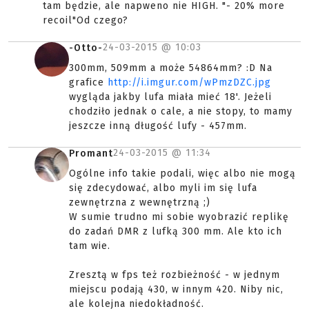
tam będzie, ale napweno nie HIGH. "- 20% more
recoil"Od czego?
24-03-2015 @
10:03
-Otto-
300mm, 509mm a może 54864mm? :D Na
grafice
http://i.imgur.com/wPmzDZC.jpg
wygląda jakby lufa miała mieć 18'. Jeżeli
chodziło jednak o cale, a nie stopy, to mamy
jeszcze inną długość lufy - 457mm.
24-03-2015 @
11:34
Promant
Ogólne info takie podali, więc albo nie mogą
się zdecydować, albo myli im się lufa
zewnętrzna z wewnętrzną ;)
W sumie trudno mi sobie wyobrazić replikę
do zadań DMR z lufką 300 mm. Ale kto ich
tam wie.
Zresztą w fps też rozbieżność - w jednym
miejscu podają 430, w innym 420. Niby nic,
ale kolejna niedokładność.