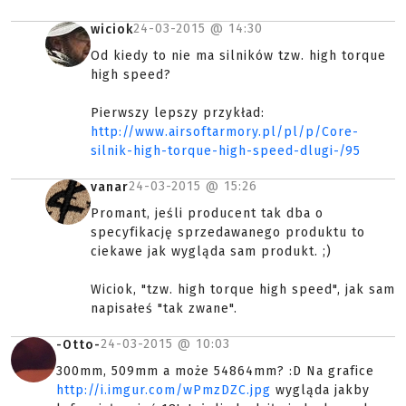
24-03-2015 @
14:30
wiciok
Od kiedy to nie ma silników tzw. high torque
high speed?
Pierwszy lepszy przykład:
http://www.airsoftarmory.pl/pl/p/Core-
silnik-high-torque-high-speed-dlugi-/95
24-03-2015 @
15:26
vanar
Promant, jeśli producent tak dba o
specyfikację sprzedawanego produktu to
ciekawe jak wygląda sam produkt. ;)
Wiciok, "tzw. high torque high speed", jak sam
napisałeś "tak zwane".
24-03-2015 @
10:03
-Otto-
300mm, 509mm a może 54864mm? :D Na grafice
http://i.imgur.com/wPmzDZC.jpg
wygląda jakby