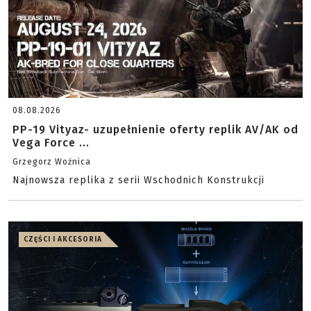
08.08.2026
PP-19 Vityaz- uzupełnienie oferty replik AV/AK od
Vega Force ...
Grzegorz Woźnica
Najnowsza replika z serii Wschodnich Konstrukcji
CZĘŚCI I AKCESORIA