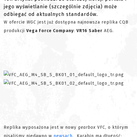
jego wyświetlanie (szczególnie zdjęcia) może
odbiegać od aktualnych standardów.
W ofercie
WGC
jest już dostępna najnowsza replika CQB
produkcji
Vega Force Company
:
VR16 Saber
AEG.
Replika wyposażona jest w nowy
gearbox
VFC, o którym
pisaliśmy niedawno w
newsach.
Karabin ma długość: