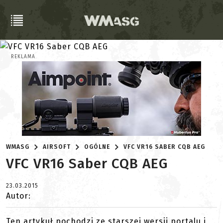
REKLAMA
WMASG
AIRSOFT
OGÓLNE
VFC VR16 SABER CQB AEG
VFC VR16 Saber CQB AEG
23.03.2015
Autor:
Ten artykuł pochodzi ze starszej wersji portalu i