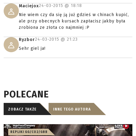
24-03-2015 @
18:18
Maciejox
Nie wiem czy da się ją już gdzieś w chinach kupić,
ale przy obecnych kursach zapłacisz jakby była
zrobiona ze złota co najmniej :P
24-03-2015 @
21:23
Ryzbor
Sehr giel ja!
POLECANE
ZOBACZ TAKŻE
INNE TEGO AUTORA
REPLIKI GG/CO2/GBB