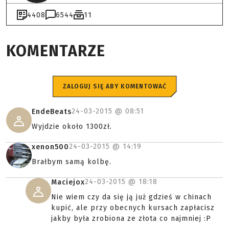
4408
6544
11
KOMENTARZE
ZALOGUJ SIĘ ABY KOMENTOWAĆ
24-03-2015 @
08:51
EndeBeats
Wyjdzie około 1300zł.
24-03-2015 @
14:19
xenon500
Brałbym samą kolbę.
24-03-2015 @
18:18
Maciejox
Nie wiem czy da się ją już gdzieś w chinach
kupić, ale przy obecnych kursach zapłacisz
jakby była zrobiona ze złota co najmniej :P