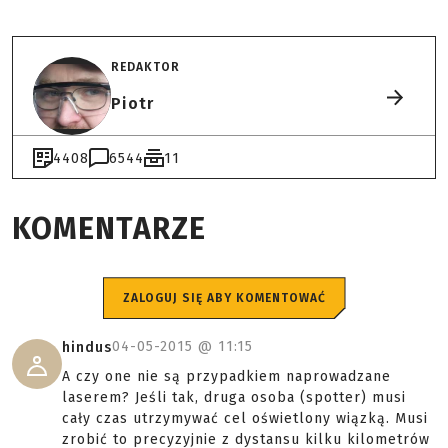
REDAKTOR
Piotr
4408
6544
11
KOMENTARZE
ZALOGUJ SIĘ ABY KOMENTOWAĆ
04-05-2015 @
11:15
hindus
A czy one nie są przypadkiem naprowadzane
laserem? Jeśli tak, druga osoba (spotter) musi
cały czas utrzymywać cel oświetlony wiązką. Musi
zrobić to precyzyjnie z dystansu kilku kilometrów