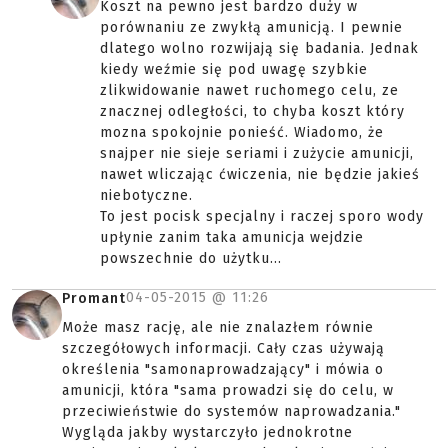
Koszt na pewno jest bardzo duży w
porównaniu ze zwykłą amunicją. I pewnie
dlatego wolno rozwijają się badania. Jednak
kiedy weźmie się pod uwagę szybkie
zlikwidowanie nawet ruchomego celu, ze
znacznej odległości, to chyba koszt który
mozna spokojnie ponieść. Wiadomo, że
snajper nie sieje seriami i zużycie amunicji,
nawet wliczając ćwiczenia, nie będzie jakieś
niebotyczne.
To jest pocisk specjalny i raczej sporo wody
upłynie zanim taka amunicja wejdzie
powszechnie do użytku...
04-05-2015 @
11:26
Promant
Może masz rację, ale nie znalazłem równie
szczegółowych informacji. Cały czas używają
określenia "samonaprowadzający" i mówia o
amunicji, która "sama prowadzi się do celu, w
przeciwieństwie do systemów naprowadzania."
Wygląda jakby wystarczyło jednokrotne