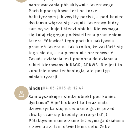
naprowadzania pół-aktywnie laserowego.
Pocisk początkowo leci po torze
balistycznym jak zwykły pocisk, a pod koniec
dystansu włącza się czujnik laserowy który
sam wyszukuje i śledzi obiekt. Nie wymaga
się tutaj ciągłego podświetlenia promieniem
lasera. "Głowica" tego pocisku uaktywnia
promień lasera na tak krótko, że zakłócić się
tego nie da, a na pewno nie przechwycić.
Zasada działania jest podobna do działania
rakiet kierowanych DAGR, APKWS. Nie jest to
zupełnie nowa technologia, ale postęp
miniaturyzacji.
04-05-2015 @
12:47
hindus
Sam wyszukuje i śledzi obiekt pod koniec
dystansu? A jeśli obiekt to teraz mała
dziewczynka stojąca w oknie gdzie przed
chwilą czaił się brodaty terrorysta? ;)
Półaktywne namierzanie też wymaga działania
z zewnątrz, tzn. oświetlenia celu. Żeby