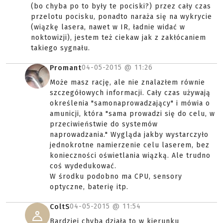
(bo chyba po to były te pociski?) przez cały czas
przelotu pocisku, ponadto naraża się na wykrycie
(wiązkę lasera, nawet w IR, ładnie widać w
noktowizji), jestem też ciekaw jak z zakłócaniem
takiego sygnału.
04-05-2015 @
11:26
Promant
Może masz rację, ale nie znalazłem równie
szczegółowych informacji. Cały czas używają
określenia "samonaprowadzający" i mówia o
amunicji, która "sama prowadzi się do celu, w
przeciwieństwie do systemów
naprowadzania." Wygląda jakby wystarczyło
jednokrotne namierzenie celu laserem, bez
konieczności oświetlania wiązką. Ale trudno
coś wydedukować.
W środku podobno ma CPU, sensory
optyczne, baterię itp.
04-05-2015 @
11:54
ColtS
Bardziej chyba działa to w kierunku