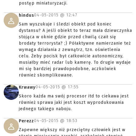
postęp miniaturyzacji.
04-05-2015 @
12:47
hindus
Sam wyszukuje i śledzi obiekt pod koniec
dystansu? A jeśli obiekt to teraz mała dziewczynka
stojąca w oknie gdzie przed chwilą czaił się
brodaty terrorysta? ;) Półaktywne namierzanie też
wymaga działania z zewnątrz, tzn. oświetlenia
celu. Żeby pocisk był całkowicie autonomiczny,
musiałby mieć radar lub kamerę. To drugie wydaje
mi się bardziej prawdopodobne, aczkolwiek
również skomplikowane.
04-05-2015 @
17:55
Krwawy
Skoro każda ma swój procesor itd to ciekawa jest
również sprawa jaki jest koszt wyprodukowania
jednego takiego naboju.
04-05-2015 @
18:53
Perezz
Zapewne większy niż przeciętny człowiek jest w