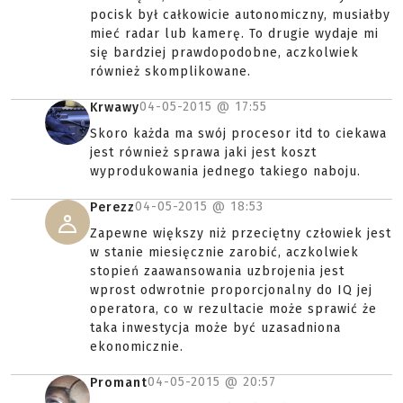
pocisk był całkowicie autonomiczny, musiałby
mieć radar lub kamerę. To drugie wydaje mi
się bardziej prawdopodobne, aczkolwiek
również skomplikowane.
04-05-2015 @
17:55
Krwawy
Skoro każda ma swój procesor itd to ciekawa
jest również sprawa jaki jest koszt
wyprodukowania jednego takiego naboju.
04-05-2015 @
18:53
Perezz
Zapewne większy niż przeciętny człowiek jest
w stanie miesięcznie zarobić, aczkolwiek
stopień zaawansowania uzbrojenia jest
wprost odwrotnie proporcjonalny do IQ jej
operatora, co w rezultacie może sprawić że
taka inwestycja może być uzasadniona
ekonomicznie.
04-05-2015 @
20:57
Promant