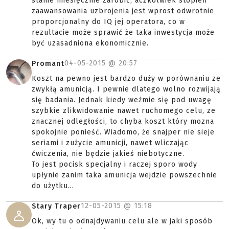
stanie miesięcznie zarobić, aczkolwiek stopień
zaawansowania uzbrojenia jest wprost odwrotnie
proporcjonalny do IQ jej operatora, co w
rezultacie może sprawić że taka inwestycja może
być uzasadniona ekonomicznie.
04-05-2015 @
20:57
Promant
Koszt na pewno jest bardzo duży w porównaniu ze
zwykłą amunicją. I pewnie dlatego wolno rozwijają
się badania. Jednak kiedy weźmie się pod uwagę
szybkie zlikwidowanie nawet ruchomego celu, ze
znacznej odległości, to chyba koszt który mozna
spokojnie ponieść. Wiadomo, że snajper nie sieje
seriami i zużycie amunicji, nawet wliczając
ćwiczenia, nie będzie jakieś niebotyczne.
To jest pocisk specjalny i raczej sporo wody
upłynie zanim taka amunicja wejdzie powszechnie
do użytku...
12-05-2015 @
15:18
Stary Traper
Ok, wy tu o odnajdywaniu celu ale w jaki sposób