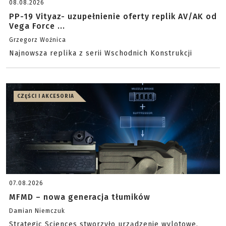
08.08.2026
PP-19 Vityaz- uzupełnienie oferty replik AV/AK od
Vega Force ...
Grzegorz Woźnica
Najnowsza replika z serii Wschodnich Konstrukcji
CZĘŚCI I AKCESORIA
07.08.2026
MFMD – nowa generacja tłumików
Damian Niemczuk
Strategic Sciences stworzyło urządzenie wylotowe,