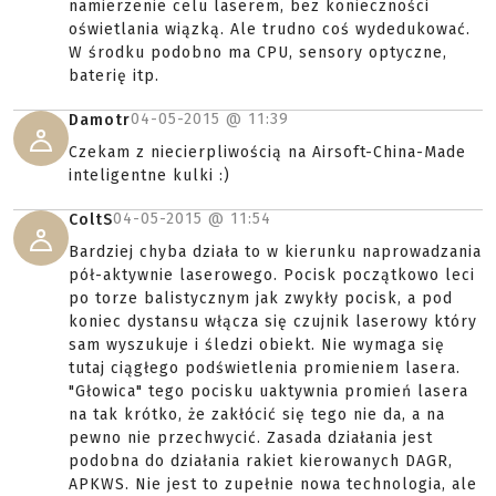
namierzenie celu laserem, bez konieczności
oświetlania wiązką. Ale trudno coś wydedukować.
W środku podobno ma CPU, sensory optyczne,
baterię itp.
04-05-2015 @
11:39
Damotr
Czekam z niecierpliwością na Airsoft-China-Made
inteligentne kulki :)
04-05-2015 @
11:54
ColtS
Bardziej chyba działa to w kierunku naprowadzania
pół-aktywnie laserowego. Pocisk początkowo leci
po torze balistycznym jak zwykły pocisk, a pod
koniec dystansu włącza się czujnik laserowy który
sam wyszukuje i śledzi obiekt. Nie wymaga się
tutaj ciągłego podświetlenia promieniem lasera.
"Głowica" tego pocisku uaktywnia promień lasera
na tak krótko, że zakłócić się tego nie da, a na
pewno nie przechwycić. Zasada działania jest
podobna do działania rakiet kierowanych DAGR,
APKWS. Nie jest to zupełnie nowa technologia, ale