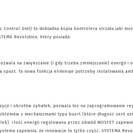
 Control Unit) to dokładna kopia kontrolera strzału jaki mo
TEMA Revolution, który posiada:
ozwala na zwiększanie (i gdy trzeba zmniejszanie) energii i 
a spust. Ta nowa funkcja eliminuje potrzebę instalowania anit
ycji i obrotów zębatek, pozwala też na zaprogramowanie rep
roblemów z mechanizmami typu busrt (które długość serii ust
kulek). Ilość energii regulowana przez obwód MOSFET zapewnia
 Systema zapewnia, że innowacje to tylko część, SYSTEMA Revo