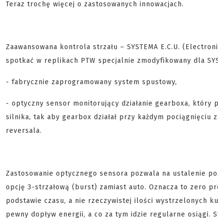
Teraz trochę więcej o zastosowanych innowacjach.
Zaawansowana kontrola strzału – SYSTEMA E.C.U. (Electronic
spotkać w replikach PTW specjalnie zmodyfikowany dla SYS
- fabrycznie zaprogramowany system spustowy,
- optyczny sensor monitorujący działanie gearboxa, który p
silnika, tak aby gearbox działał przy każdym pociągnięciu z
reversala.
Zastosowanie optycznego sensora pozwala na ustalenie poz
opcję 3-strzałową (burst) zamiast auto. Oznacza to zero p
podstawie czasu, a nie rzeczywistej ilości wystrzelonych 
pewny dopływ energii, a co za tym idzie regularne osiągi.