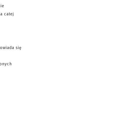
ie
a całej
owiada się
ionych