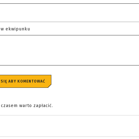
 w ekwipunku
 SIĘ ABY KOMENTOWAĆ
e czasem warto zapłacić.