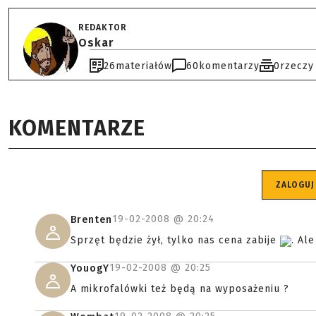
REDAKTOR
Oskar
26
materiałów
60
komentarzy
0
rzeczy
KOMENTARZE
ZALOGUJ
19-02-2008 @
20:24
Brenten
Sprzęt będzie żył, tylko nas cena zabije
. Al
19-02-2008 @
20:25
YouogY
A mikrofalówki też będą na wyposażeniu ?