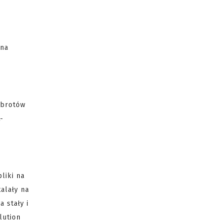
żna
obrotów
-
liki na
alały na
 stały i
lution