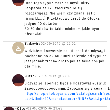
Inne tego typu? Masz na myśli Dirty
Leoparda za 120 złociszy? To się
rozczarujesz. Nie wiem czy znana jest Ci
firma LL... ;) Przykładowo żerdź do Glocka
jedyne 40 dolarów.
60-70 dolców to takie minimum jakie bym
obstawiał.
02-06-2015 @
22:02
Tadzwirz
Widziałem konwersje na ,,tłuczek do mięsa,, i
pochodne po ok 60-100zł zależnie od typu co
jest jednak trochę drogo jak za takie coś jak
dla mnie.
02-06-2015 @
22:28
-Otto-
Liczysz że japoniec będzie kosztował 40zł? :D
Zapoooooooooooomnij. Zapoznaj się z cenami 
http://shop.ehobbyasia.com/catalogsearch/res
cat=&limit=12&manufacturer=NINE+BALL&p=1&q
02-06-2015 @
21:48
-Otto-