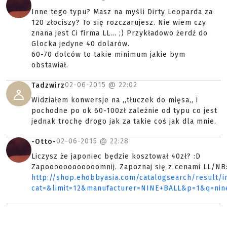
Inne tego typu? Masz na myśli Dirty Leoparda za
120 złociszy? To się rozczarujesz. Nie wiem czy
znana jest Ci firma LL... ;) Przykładowo żerdź do
Glocka jedyne 40 dolarów.
60-70 dolców to takie minimum jakie bym
obstawiał.
02-06-2015 @
22:02
Tadzwirz
Widziałem konwersje na ,,tłuczek do mięsa,, i
pochodne po ok 60-100zł zależnie od typu co jest
jednak trochę drogo jak za takie coś jak dla mnie.
02-06-2015 @
22:28
-Otto-
Liczysz że japoniec będzie kosztował 40zł? :D
Zapoooooooooooomnij. Zapoznaj się z cenami LL/NB
http://shop.ehobbyasia.com/catalogsearch/result/i
cat=&limit=12&manufacturer=NINE+BALL&p=1&q=nin