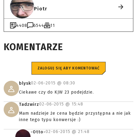
Piotr
4408
6544
11
KOMENTARZE
ZALOGUJ SIĘ ABY KOMENTOWAĆ
02-06-2015 @
08:30
blysk
Ciekawe czy do KJW 23 podejdzie.
02-06-2015 @
15:48
Tadzwirz
Mam nadzieje że cena będzie przystępna a nie jak
inne tego typu konwersje :)
02-06-2015 @
21:48
-Otto-