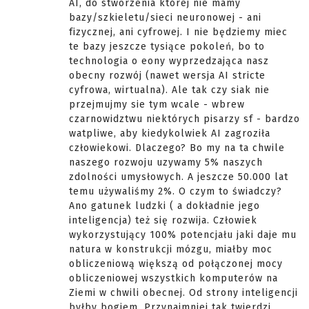
AI, do stworzenia której nie mamy
bazy/szkieletu/sieci neuronowej - ani
fizycznej, ani cyfrowej. I nie będziemy miec
te bazy jeszcze tysiące pokoleń, bo to
technologia o eony wyprzedzająca nasz
obecny rozwój (nawet wersja AI stricte
cyfrowa, wirtualna). Ale tak czy siak nie
przejmujmy sie tym wcale - wbrew
czarnowidztwu niektórych pisarzy sf - bardzo
watpliwe, aby kiedykolwiek AI zagroziła
człowiekowi. Dlaczego? Bo my na ta chwile
naszego rozwoju uzywamy 5% naszych
zdolności umysłowych. A jeszcze 50.000 lat
temu używaliśmy 2%. O czym to świadczy?
Ano gatunek ludzki ( a dokładnie jego
inteligencja) też się rozwija. Człowiek
wykorzystujący 100% potencjału jaki daje mu
natura w konstrukcji mózgu, miałby moc
obliczeniową większą od połączonej mocy
obliczeniowej wszystkich komputerów na
Ziemi w chwili obecnej. Od strony inteligencji
byłby bogiem. Przynajmniej tak twierdzi