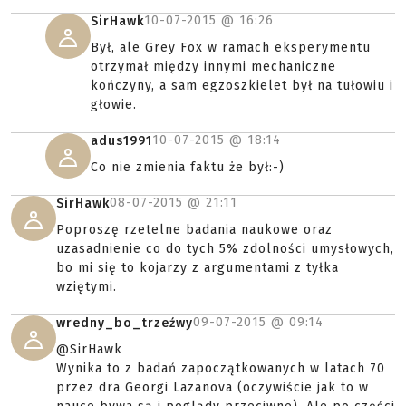
10-07-2015 @
16:26
SirHawk
Był, ale Grey Fox w ramach eksperymentu
otrzymał między innymi mechaniczne
kończyny, a sam egzoszkielet był na tułowiu i
głowie.
10-07-2015 @
18:14
adus1991
Co nie zmienia faktu że był:-)
08-07-2015 @
21:11
SirHawk
Poproszę rzetelne badania naukowe oraz
uzasadnienie co do tych 5% zdolności umysłowych,
bo mi się to kojarzy z argumentami z tyłka
wziętymi.
09-07-2015 @
09:14
wredny_bo_trzeźwy
@SirHawk
Wynika to z badań zapoczątkowanych w latach 70
przez dra Georgi Lazanova (oczywiście jak to w