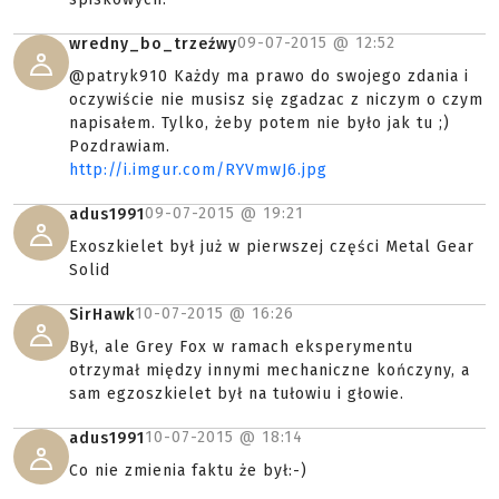
09-07-2015 @
12:52
wredny_bo_trzeźwy
@patryk910 Każdy ma prawo do swojego zdania i
oczywiście nie musisz się zgadzac z niczym o czym
napisałem. Tylko, żeby potem nie było jak tu ;)
Pozdrawiam.
http://i.imgur.com/RYVmwJ6.jpg
09-07-2015 @
19:21
adus1991
Exoszkielet był już w pierwszej części Metal Gear
Solid
10-07-2015 @
16:26
SirHawk
Był, ale Grey Fox w ramach eksperymentu
otrzymał między innymi mechaniczne kończyny, a
sam egzoszkielet był na tułowiu i głowie.
10-07-2015 @
18:14
adus1991
Co nie zmienia faktu że był:-)