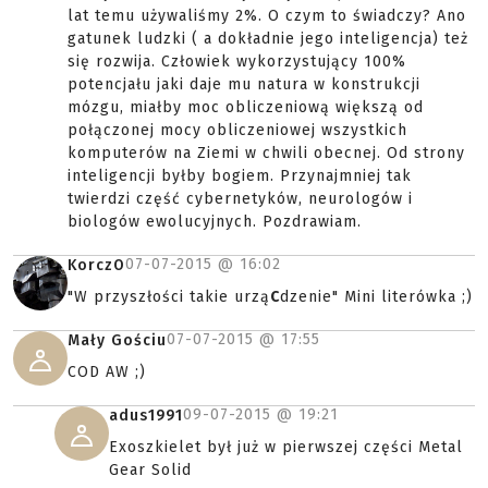
lat temu używaliśmy 2%. O czym to świadczy? Ano
gatunek ludzki ( a dokładnie jego inteligencja) też
się rozwija. Człowiek wykorzystujący 100%
potencjału jaki daje mu natura w konstrukcji
mózgu, miałby moc obliczeniową większą od
połączonej mocy obliczeniowej wszystkich
komputerów na Ziemi w chwili obecnej. Od strony
inteligencji byłby bogiem. Przynajmniej tak
twierdzi część cybernetyków, neurologów i
biologów ewolucyjnych. Pozdrawiam.
07-07-2015 @
16:02
KorczO
"W przyszłości takie urzą
C
dzenie" Mini literówka ;)
07-07-2015 @
17:55
Mały Gościu
COD AW ;)
09-07-2015 @
19:21
adus1991
Exoszkielet był już w pierwszej części Metal
Gear Solid