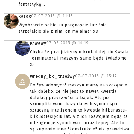
fantastykę...
07-07-2015 @
11:15
xazax
Wyobraźcie sobie za paręnaście lat: "nie
strzelajcie się z nim, on ma aima" xD
07-07-2015 @
14:19
Krwawy
Chyba że przejdziemy o krok dalej, do świata
Terminatora i maszyny same będą świadome
;D
07-07-2015 @
15:17
wredny_bo_trzeźwy
Do "świadomych" maszyn mamy na szczęscie
tak daleko, że nie jest to nawet kwestia
dalekiej przyszłości, a bajek. Ale już
skomplikowane bazy danych symulujące
sztuczną inteligencję to kwestia kilkunastu-
kilkudziesięciu lat. A z ich rozwojem będą ta
inteligencję symulowac coraz lepiej. Ale to
są zupełnie inne "konstrukcje" niz prawdziwa