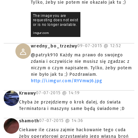
Tylko, żeby sie potem nie okazało jak tu ;)
09-07-2015 @
12:52
wredny_bo_trzeźwy
@patryk910 Każdy ma prawo do swojego
zdania i oczywiście nie musisz się zgadzac z
niczym o czym napisałem. Tylko, żeby potem
nie było jak tu ;) Pozdrawiam.
http://i.imgur.com/RYVmwJ6.jpg
07-07-2015 @
14:19
Krwawy
Chyba że przejdziemy o krok dalej, do świata
Terminatora i maszyny same będą świadome ;D
07-07-2015 @
14:36
shamoth
Ciekawe ile czasu zajmie hackowanie tego cuda
żeby operatorowi przystawiało jego własną broń