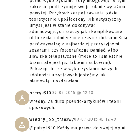
pełne wykorzystanie kory mózgowej). W tym
zakresie podtrzymuję swoje zdanie wyrażone
powyżej. Przykład: zespół sawanta, gdzie
teoretycznie upośledzony lub autystyczny
umysł jest w stanie dokonywać
zdumiewających rzeczy jak skomplikowane
obliczenia, odmierzanie czasu z dokładnością
porównywalną z najbardziej precyzyjnymi
zegarami, czy fotograficzna pamięć. Albo
zjawiska telepatyczne (może to i śmiesznie
brzmi, ale jest już faktem naukowym).
Pokazuje to, że w wykorzystaniu naszych
zdolności umysłowych jesteśmy jak
niemowlę. Pozdrawiam.
09-07-2015 @
12:10
patryk910
Wredny. Za dużo pseudo-artykułów i teorii
spiskowych.
09-07-2015 @
12:49
wredny_bo_trzeźwy
@patryk910 Każdy ma prawo do swojej opinii.