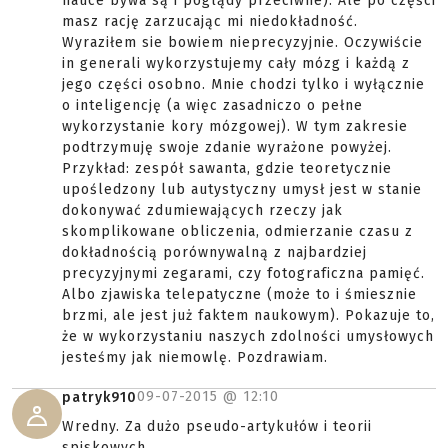
nauce bywa są i poglądy przeciwne). Ale po części
masz rację zarzucając mi niedokładność.
Wyraziłem sie bowiem nieprecyzyjnie. Oczywiście
in generali wykorzystujemy cały mózg i każdą z
jego części osobno. Mnie chodzi tylko i wyłącznie
o inteligencję (a więc zasadniczo o pełne
wykorzystanie kory mózgowej). W tym zakresie
podtrzymuję swoje zdanie wyrażone powyżej.
Przykład: zespół sawanta, gdzie teoretycznie
upośledzony lub autystyczny umysł jest w stanie
dokonywać zdumiewających rzeczy jak
skomplikowane obliczenia, odmierzanie czasu z
dokładnością porównywalną z najbardziej
precyzyjnymi zegarami, czy fotograficzna pamięć.
Albo zjawiska telepatyczne (może to i śmiesznie
brzmi, ale jest już faktem naukowym). Pokazuje to,
że w wykorzystaniu naszych zdolności umysłowych
jesteśmy jak niemowlę. Pozdrawiam.
09-07-2015 @
12:10
patryk910
Wredny. Za dużo pseudo-artykułów i teorii
spiskowych.