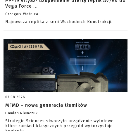
PP-19 Vityaz- uzupełnienie oferty replik AV/AK od
Vega Force ...
Grzegorz Woźnica
Najnowsza replika z serii Wschodnich Konstrukcji.
CZĘŚCI I AKCESORIA
07.08.2026
MFMD – nowa generacja tłumików
Damian Niemczuk
Strategic Sciences stworzyło urządzenie wylotowe,
które zamiast klasycznych przegród wykorzystuje
kontrolo...