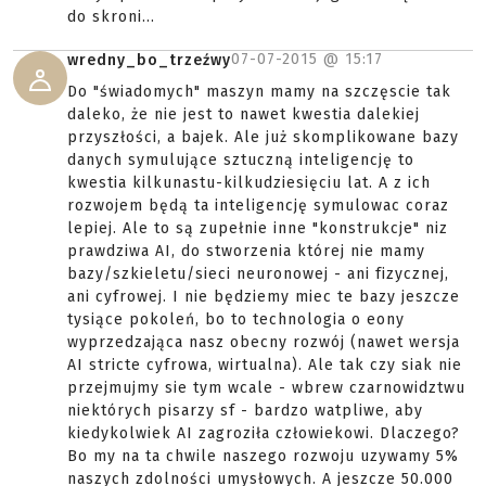
do skroni...
07-07-2015 @
15:17
wredny_bo_trzeźwy
Do "świadomych" maszyn mamy na szczęscie tak
daleko, że nie jest to nawet kwestia dalekiej
przyszłości, a bajek. Ale już skomplikowane bazy
danych symulujące sztuczną inteligencję to
kwestia kilkunastu-kilkudziesięciu lat. A z ich
rozwojem będą ta inteligencję symulowac coraz
lepiej. Ale to są zupełnie inne "konstrukcje" niz
prawdziwa AI, do stworzenia której nie mamy
bazy/szkieletu/sieci neuronowej - ani fizycznej,
ani cyfrowej. I nie będziemy miec te bazy jeszcze
tysiące pokoleń, bo to technologia o eony
wyprzedzająca nasz obecny rozwój (nawet wersja
AI stricte cyfrowa, wirtualna). Ale tak czy siak nie
przejmujmy sie tym wcale - wbrew czarnowidztwu
niektórych pisarzy sf - bardzo watpliwe, aby
kiedykolwiek AI zagroziła człowiekowi. Dlaczego?
Bo my na ta chwile naszego rozwoju uzywamy 5%
naszych zdolności umysłowych. A jeszcze 50.000