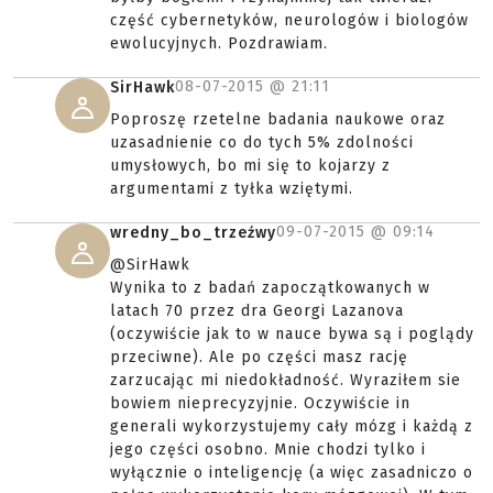
część cybernetyków, neurologów i biologów
ewolucyjnych. Pozdrawiam.
08-07-2015 @
21:11
SirHawk
Poproszę rzetelne badania naukowe oraz
uzasadnienie co do tych 5% zdolności
umysłowych, bo mi się to kojarzy z
argumentami z tyłka wziętymi.
09-07-2015 @
09:14
wredny_bo_trzeźwy
@SirHawk
Wynika to z badań zapoczątkowanych w
latach 70 przez dra Georgi Lazanova
(oczywiście jak to w nauce bywa są i poglądy
przeciwne). Ale po części masz rację
zarzucając mi niedokładność. Wyraziłem sie
bowiem nieprecyzyjnie. Oczywiście in
generali wykorzystujemy cały mózg i każdą z
jego części osobno. Mnie chodzi tylko i
wyłącznie o inteligencję (a więc zasadniczo o