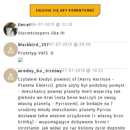
ZALOGUJ SIĘ ABY KOMENTOWAĆ
06-07-2015 @
23:20
Emcet
Stormtroopers like it!
07-07-2015 @
09:56
Blackbird_257
Prototyp VATS :D
07-07-2015 @
10:33
wredny_bo_trzeźwy
Czytałem kiedyś powieść sf (Harry Harrison -
Planeta Śmierci), gdzie użyty był podobny pomysł
- mieszkańcy pewnej planety mieli wojaczkę tak
głeboko we krwi (nota bene walczyli ze swoją
własną planetą - Pyrrusem), że bodajże na 7
urodziny młody mieszkaniec planety Pyrrus
dostawał takie właśnie urządzenie (+ własną broń
krótką) - wspomagające dobywanie broni i
strzelanie. Jak widać po raz kolejny życie dogoniło