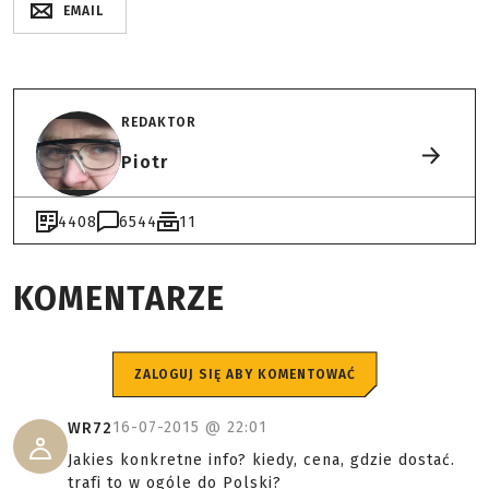
EMAIL
REDAKTOR
Piotr
4408
6544
11
KOMENTARZE
ZALOGUJ SIĘ ABY KOMENTOWAĆ
16-07-2015 @
22:01
WR72
Jakies konkretne info? kiedy, cena, gdzie dostać.
trafi to w ogóle do Polski?