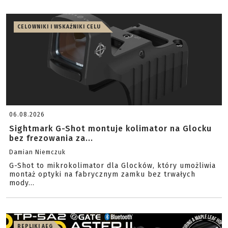
CELOWNIKI I WSKAŹNIKI CELU
06.08.2026
Sightmark G-Shot montuje kolimator na Glocku
bez frezowania za...
Damian Niemczuk
G-Shot to mikrokolimator dla Glocków, który umożliwia
montaż optyki na fabrycznym zamku bez trwałych
mody...
REPLIKI AEG