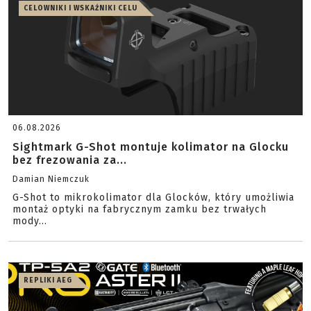
CELOWNIKI I WSKAŹNIKI CELU
06.08.2026
Sightmark G-Shot montuje kolimator na Glocku
bez frezowania za...
Damian Niemczuk
G-Shot to mikrokolimator dla Glocków, który umożliwia
montaż optyki na fabrycznym zamku bez trwałych
mody...
REPLIKI AEG