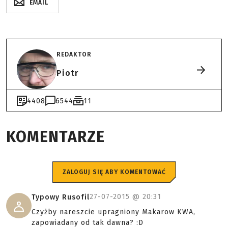
EMAIL
REDAKTOR
Piotr
4408
6544
11
KOMENTARZE
ZALOGUJ SIĘ ABY KOMENTOWAĆ
27-07-2015 @
20:31
Typowy Rusofil
Czyżby nareszcie upragniony Makarow KWA,
zapowiadany od tak dawna? :D