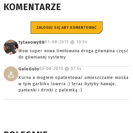
KOMENTARZE
ZALOGUJ SIĘ ABY KOMENTOWAĆ
01-08-2015 @
10:54
tytanowy88
Wow super nowa limitowana droga gównaina częsć
do gównianej systemy
03-08-2015 @
07:14
GuloGulo
Kurna a mogłem opatentować umieszczanie mośka
w tym garbiku lowera :) teraz byłyby hawaje,
panienki i drinki z palemką :)