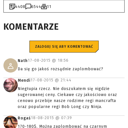
4408
6544
11
KOMENTARZE
ZALOGUJ SIĘ ABY KOMENTOWAĆ
17-08-2015 @
18:56
Nath
Da się go jakoś rozsądnie zaplombować?
17-08-2015 @
21:44
Mendi
Niegłupia rzecz. Nie doszukałem się nigdzie
sugerowanej ceny. Ciekawe czy jakościowo oraz
cenowo przebije nasze rodzime regi mancrafta
oraz popularne regi Bob Long czy Ninja.
18-08-2015 @
07:39
Rogaś
170-180$. Można zaplombować na czarnym