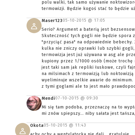
polu walki, tak samo używanie noktowizoró
termowizji. Będzie kogoś stać to będzie u
05-10-2015 @
17:05
Maser123
Serio? Argument a baterią jest bezsensown
Skuteczność tych gogli nie będzie spora z
"przyciąć pasa" na odpowiednie bebechy. 2
kulka nie zniczy oprawki lub szybki gogli
termowizja jest już używana w asg ale prz
kupiony przez 1/1000 osób (może trochę m
jest taki sam jak repliki łuskowe, czyli f
na milsimach z termowizją lub noktowizją 
wyeliminuje wszelkie awarie do minimum. N
z tymi goglami ale to jest mało prawdopo
07-10-2015 @
09:30
Mendi
Mi się tam podoba, przeznaczę na to wypł
mi znów spiepszy... niby sałata jest tańsza
05-10-2015 @
11:43
Okota
achy ochy a wentylatorka nie dali... gratuluje.