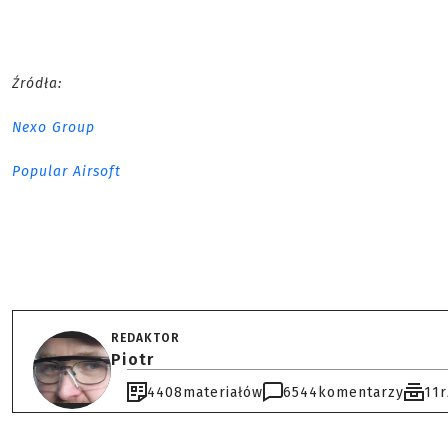
Źródła:
Nexo Group
Popular Airsoft
REDAKTOR
Piotr
4408
materiałów
6544
komentarzy
11