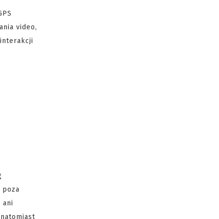
 GPS
ania video,
nterakcji
g
t poza
 ani
 natomiast