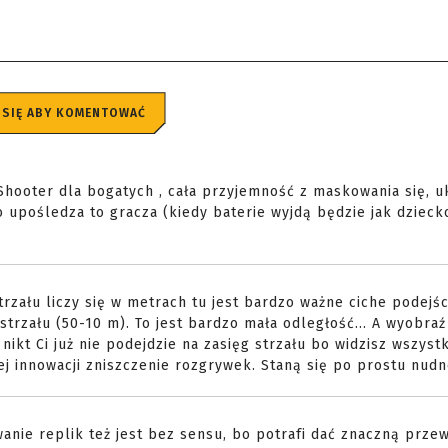
 SIĘ ABY KOMENTOWAĆ
Shooter dla bogatych , cała przyjemność z maskowania się, u
wo upośledza to gracza (kiedy baterie wyjdą będzie jak dziec
strzału liczy się w metrach tu jest bardzo ważne ciche podejśc
strzału (50-10 m). To jest bardzo mała odległość... A wyobraź
 nikt Ci już nie podejdzie na zasięg strzału bo widzisz wszyst
j innowacji zniszczenie rozgrywek. Staną się po prostu nudn
anie replik też jest bez sensu, bo potrafi dać znaczną prze