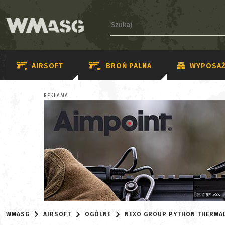
AIRSOFT
BROŃ PALNA
WYPOSAŻ
REKLAMA
WMASG
AIRSOFT
OGÓLNE
NEXO GROUP PYTHON THERMA