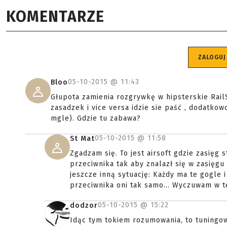
KOMENTARZE
ZALOGUJ
05-10-2015 @
11:43
Bloo
Głupota zamienia rozgrywkę w hipsterskie Rail
zasadzek i vice versa idzie sie paść , dodatko
mgle). Gdzie tu zabawa?
05-10-2015 @
11:58
St Mat
Zgadzam się. To jest airsoft gdzie zasięg 
przeciwnika tak aby znalazł się w zasięgu 
jeszcze inną sytuację: Każdy ma te gogle i
przeciwnika oni tak samo... Wyczuwam w te
05-10-2015 @
15:22
dodzor
Idąc tym tokiem rozumowania, to tuningow