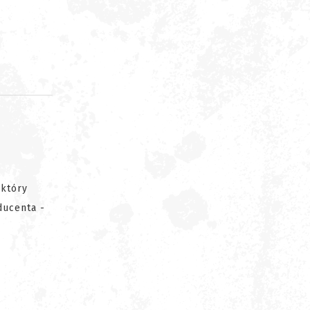
d
 który
ducenta -