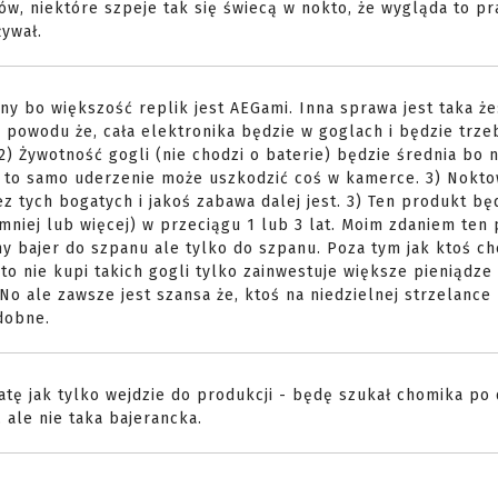
w, niektóre szpeje tak się świecą w nokto, że wygląda to pr
żywał.
y bo większość replik jest AEGami. Inna sprawa jest taka że:
 powodu że, cała elektronika będzie w goglach i będzie trze
) Żywotność gogli (nie chodzi o baterie) będzie średnia bo 
, to samo uderzenie może uszkodzić coś w kamerce. 3) Noktow
ez tych bogatych i jakoś zabawa dalej jest. 3) Ten produkt bę
niej lub więcej) w przeciągu 1 lub 3 lat. Moim zdaniem ten
ajny bajer do szpanu ale tylko do szpanu. Poza tym jak ktoś c
to nie kupi takich gogli tylko zainwestuje większe pieniądze 
o ale zawsze jest szansa że, ktoś na niedzielnej strzelance 
dobne.
atę jak tylko wejdzie do produkcji - będę szukał chomika po
, ale nie taka bajerancka.