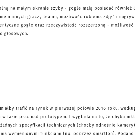
plną na małym ekranie szyby - gogle mają posiadać również
niem innych graczy teamu, możliwość robienia zdjęć i nagryw
ntyczne gogle oraz rzeczywistość rozszerzoną - możliwość i
d głosowych.
 miałby trafić na rynek w pierwszej połowie 2016 roku, wedłu
 w fazie prac nad prototypem. I wygląda na to, że chyba nik
 żadnych specyfikacji technicznych (choćby odnośnie kamery)
nia wymienionymi funkcjami (np. poprzez smartfon). Podano