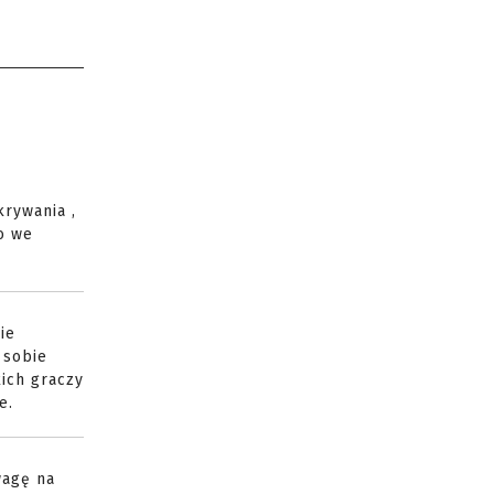
krywania ,
ko we
ie
 sobie
kich graczy
e.
wagę na