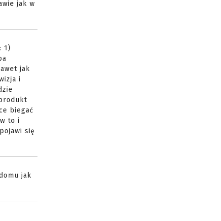
awie jak w
 1)
ba
nawet jak
izja i
dzie
 produkt
hce biegać
w to i
pojawi się
 domu jak