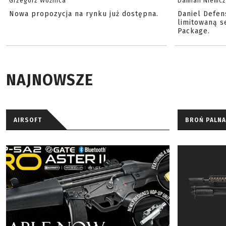
Grzegorz Woźnica
Damian Niemc
Nowa propozycja na rynku już dostępna.
Daniel Defen
limitowaną s
Package.
NAJNOWSZE
AIRSOFT
BROŃ PALNA