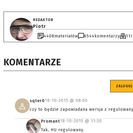
REDAKTOR
Piotr
4408
materiałów
6544
komentarzy
11
KOMENTARZE
ZALOGUJ
18-10-2015 @
08:00
sqter0
czy to będzie zapowiadana wersja z regulowa
18-10-2015 @
11:30
Promant
Tak, HU regulowany.