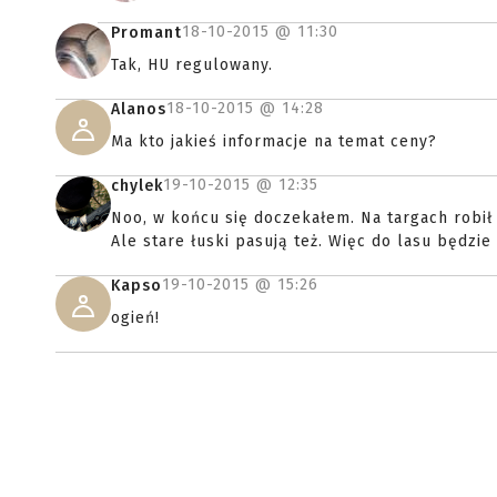
18-10-2015 @
11:30
Promant
Tak, HU regulowany.
18-10-2015 @
14:28
Alanos
Ma kto jakieś informacje na temat ceny?
19-10-2015 @
12:35
chylek
Noo, w końcu się doczekałem. Na targach robił 
Ale stare łuski pasują też. Więc do lasu będzi
19-10-2015 @
15:26
Kapso
ogień!