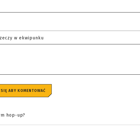
rzeczy w ekwipunku
 SIĘ ABY KOMENTOWAĆ
nym hop-up?