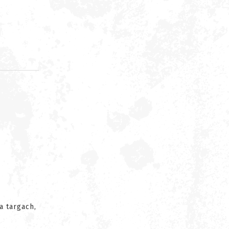
d
a targach,