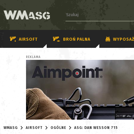
AIRSOFT
BROŃ PALNA
WYPOSAŻ
REKLAMA
WMASG
AIRSOFT
OGÓLNE
ASG: DAN WESSON 715