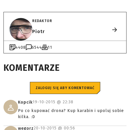
REDAKTOR
Piotr
4408
6544
11
KOMENTARZE
ZALOGUJ SIĘ ABY KOMENTOWAĆ
19-10-2015 @
22:38
Kopcik
Po co kupować drona? Kup karabin i upoluj sobie
kilka. :D
20-10-2015 @
00:56
wegorz