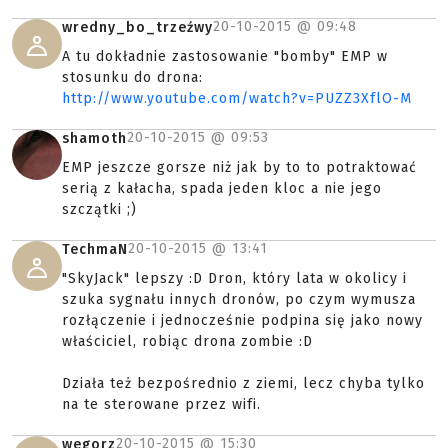
20-10-2015 @
09:48
wredny_bo_trzeźwy
A tu dokładnie zastosowanie "bomby" EMP w
stosunku do drona:
http://www.youtube.com/watch?v=PUZZ3XflO-M
20-10-2015 @
09:53
shamoth
EMP jeszcze gorsze niż jak by to to potraktować
serią z kałacha, spada jeden kloc a nie jego
szczątki ;)
20-10-2015 @
13:41
TechmaN
"SkyJack" lepszy :D Dron, który lata w okolicy i
szuka sygnału innych dronów, po czym wymusza
rozłączenie i jednocześnie podpina się jako nowy
właściciel, robiąc drona zombie :D
Działa też bezpośrednio z ziemi, lecz chyba tylko
na te sterowane przez wifi.
20-10-2015 @
15:30
wegorz