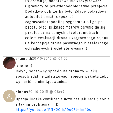
to czemu jej dodatkowo nie zaszyfrować?
Ograniczy to prawdopodobieństwo przejęcia.
Dodatkwo dobrze by było, gdyby pokładowy
autopilot umiał rozpoznać
zagłuszanie/spoofing sygnału GPS i go po
prostu olać. Kilkaset metrów pewnie da się
przelecieć na samych akcelerometrach
celem ewakuacji drona z zagrożonego rejonu.
Ot koncepcja drona pasywnego niezależnego
od radiowych źródeł sterowania :)
20-10-2015 @
01:05
shamoth
O to to ;)
Jedyny sensowny sposób na drona to w jakiś
sposób zdalnie zafałszować napięcie pakietu żeby
wymusić na nim lądowanie...
20-10-2015 @
08:49
hindus
Upadła ludzka cywilizacja uczy nas jak radzić sobie
z takimi problemami :D
https://youtu.be/PNK2CrhADo0?t=1m40s