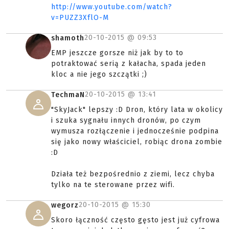
http://www.youtube.com/watch?
v=PUZZ3XflO-M
20-10-2015 @
09:53
shamoth
EMP jeszcze gorsze niż jak by to to
potraktować serią z kałacha, spada jeden
kloc a nie jego szczątki ;)
20-10-2015 @
13:41
TechmaN
"SkyJack" lepszy :D Dron, który lata w okolicy
i szuka sygnału innych dronów, po czym
wymusza rozłączenie i jednocześnie podpina
się jako nowy właściciel, robiąc drona zombie
:D
Działa też bezpośrednio z ziemi, lecz chyba
tylko na te sterowane przez wifi.
20-10-2015 @
15:30
wegorz
Skoro łączność często gęsto jest już cyfrowa