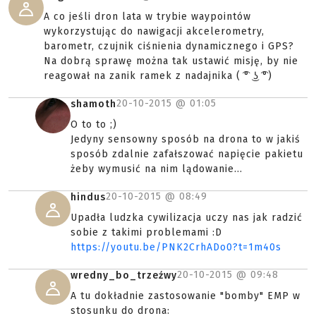
A co jeśli dron lata w trybie waypointów
wykorzystując do nawigacji akcelerometry,
barometr, czujnik ciśnienia dynamicznego i GPS?
Na dobrą sprawę można tak ustawić misję, by nie
reagował na zanik ramek z nadajnika ( ͡° ͜ʖ ͡°)
20-10-2015 @
01:05
shamoth
O to to ;)
Jedyny sensowny sposób na drona to w jakiś
sposób zdalnie zafałszować napięcie pakietu
żeby wymusić na nim lądowanie...
20-10-2015 @
08:49
hindus
Upadła ludzka cywilizacja uczy nas jak radzić
sobie z takimi problemami :D
https://youtu.be/PNK2CrhADo0?t=1m40s
20-10-2015 @
09:48
wredny_bo_trzeźwy
A tu dokładnie zastosowanie "bomby" EMP w
stosunku do drona: