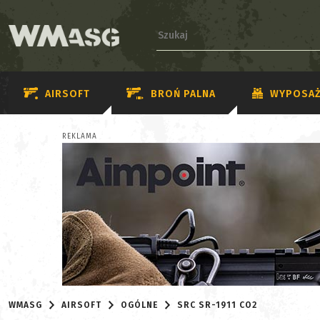
AIRSOFT
BROŃ PALNA
WYPOSAŻ
REKLAMA
WMASG
AIRSOFT
OGÓLNE
SRC SR-1911 CO2