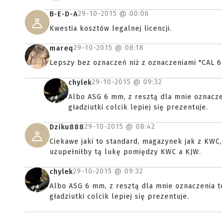
29-10-2015 @
00:06
B-E-D-A
Kwestia kosztów legalnej licencji.
29-10-2015 @
08:18
mareq
Lepszy bez oznaczeń niż z oznaczeniami "CAL 6
29-10-2015 @
09:32
chylek
Albo ASG 6 mm, z resztą dla mnie oznaczen
gładziutki colcik lepiej się prezentuje.
29-10-2015 @
08:42
Dziku888
Ciekawe jaki to standard, magazynek jak z KWC
uzupełniłby tą lukę pomiędzy KWC a KJW.
29-10-2015 @
09:32
chylek
Albo ASG 6 mm, z resztą dla mnie oznaczenia to
gładziutki colcik lepiej się prezentuje.