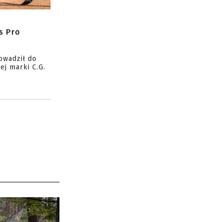
s Pro
owadził do
ej marki C.G.