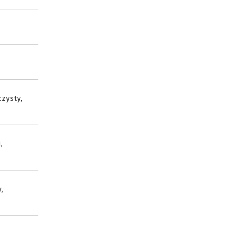
zysty,
,
,