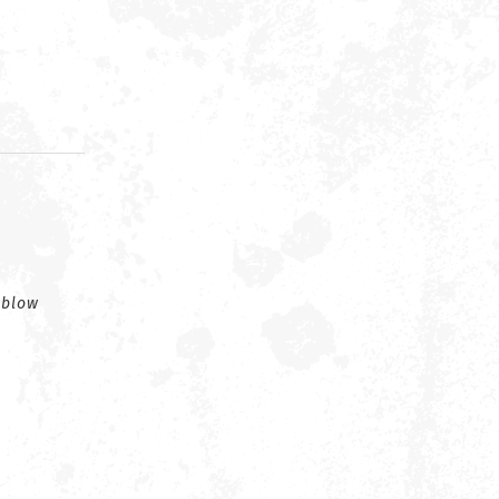
d
 blow