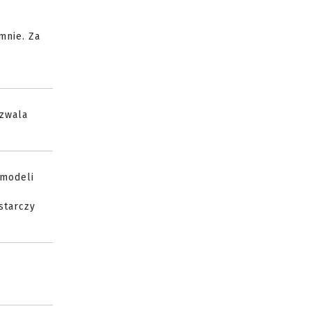
mnie. Za
ozwala
 modeli
starczy