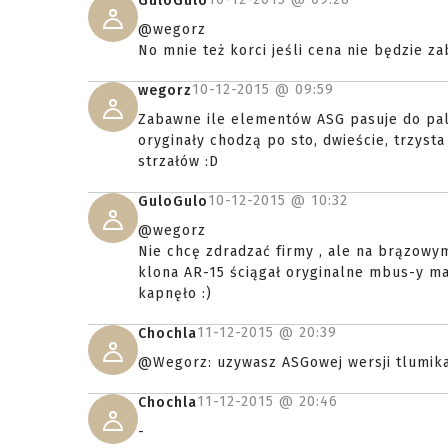
GuloGulo
@wegorz
No mnie też korci jeśli cena nie będzie za
10-12-2015 @
09:59
wegorz
Zabawne ile elementów ASG pasuje do pal
oryginały chodzą po sto, dwieście, trzys
strzałów :D
10-12-2015 @
10:32
GuloGulo
@wegorz
Nie chcę zdradzać firmy , ale na brązowym
klona AR-15 ściągał oryginalne mbus-y ma
kapnęło :)
11-12-2015 @
20:39
Chochla
@Wegorz: uzywasz ASGowej wersji tlumika 
11-12-2015 @
20:46
Chochla
-