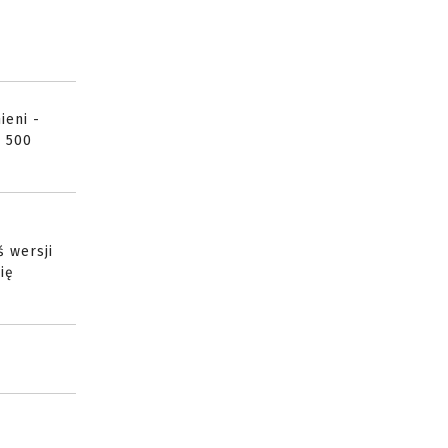
ieni -
g 500
ś wersji
ię