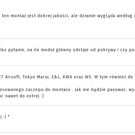
ten montaż jest dobrej jakości, ale dziwnie wygląda według 
lko pytanie, na ile moduł główny odstaje od pokrywy i czy p
T Airsoft, Tokyo Marui, E&L, KWA oraz WE. W tym również do
astosowanego zaczepu do montażu . Jak nie będzie pasować, wy
ć nawet do ostrej :)
 :) "