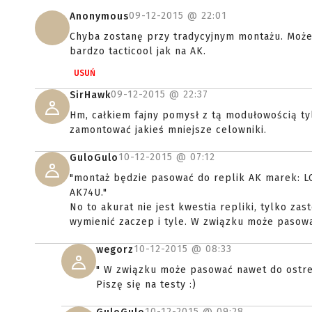
09-12-2015 @
22:01
Anonymous
Chyba zostanę przy tradycyjnym montażu. Może 
bardzo tacticool jak na AK.
USUŃ
09-12-2015 @
22:37
SirHawk
Hm, całkiem fajny pomysł z tą modułowością ty
zamontować jakieś mniejsze celowniki.
10-12-2015 @
07:12
GuloGulo
"montaż będzie pasować do replik AK marek: LC
AK74U."
No to akurat nie jest kwestia repliki, tylko z
wymienić zaczep i tyle. W związku może pasowa
10-12-2015 @
08:33
wegorz
" W związku może pasować nawet do ostrej
Piszę się na testy :)
10-12-2015 @
09:28