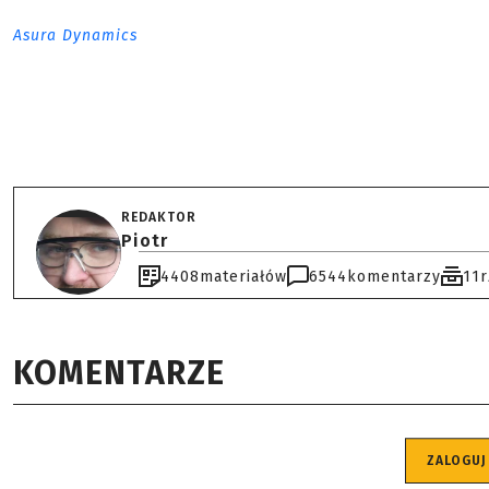
Asura Dynamics
REDAKTOR
Piotr
4408
materiałów
6544
komentarzy
11
KOMENTARZE
ZALOGUJ