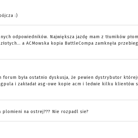
bójcza :)
nych odpowiedników. Największa jazdę mam z tłumików płom
ta złotych... a ACMowska kopia BattleCompa zamknęła przebie
 forum była ostatnio dyskusja, że pewien dystrybutor której
gpula i zakładał asg-owe kopie acm i ledwie kilku klientów s
plomieni na ostrej??? Nie rozpadl sie?