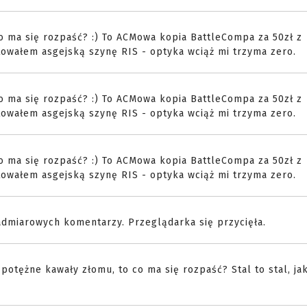
 co ma się rozpaść? :) To ACMowa kopia BattleCompa za 50zł z
owałem asgejską szynę RIS - optyka wciąż mi trzyma zero.
 co ma się rozpaść? :) To ACMowa kopia BattleCompa za 50zł z
owałem asgejską szynę RIS - optyka wciąż mi trzyma zero.
 co ma się rozpaść? :) To ACMowa kopia BattleCompa za 50zł z
owałem asgejską szynę RIS - optyka wciąż mi trzyma zero.
admiarowych komentarzy. Przeglądarka się przycięła.
potężne kawały złomu, to co ma się rozpaść? Stal to stal, ja