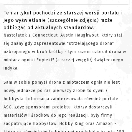
Ten artykuł pochodzi ze starszej wersji portalu i
jego wyświetlanie (szczególnie zdjęcia) może
odbiegać od aktualnych standardów.
Nastolatek z Connecticut, Austin Haughwout, który stał
się znany gdy zaprezentował "strzelającego drona"
uzbrojonego w broń krótką - tym razem uzbroił drona w
miotacz ognia i "upiekł" (a raczej zwęglił) świątecznego
indyka.
Sam w sobie pomysł drona z miotaczem ognia nie jest
nowy, jednakże po raz pierwszy zrobił to cywil /
hobbysta. Informacja zainteresowała również portale
ASG, gdyż sponsorami projektu, którzy dostarczyli
materiałów i środków do jego realizacji, były firmy
zaopatrujące hobbystów: Hobby King oraz Amazon -
które są również dystrybutorami produktów branży ASG.