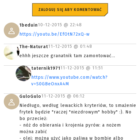
ZALOGUJ SIĘ ABY KOMENTOWAĆ
10-12-2015 @
22:48
1beduin
https://youtu.be/EfOtN72xQ-w
11-12-2015 @
01:48
The-Naturat
ehhh jeszcze granatnik tam zamontować...
11-12-2015 @
11:51
taternik1971
https://www.youtube.com/watch?
v=S0GBeOnxA4M
11-12-2015 @
06:12
GuloGulo
Niedługo, według lewackich kryteriów, to smażenie
frytek będzie "raczej "niezdrowym" hobby" :). No
bo przecież:
- nóż do obierania i krojenia pyrów: a nożem
można zabić
- olej: można użyć jako paliwa w bombie albo