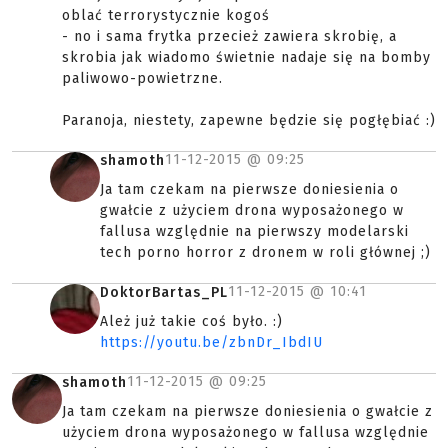
oblać terrorystycznie kogoś
- no i sama frytka przecież zawiera skrobię, a
skrobia jak wiadomo świetnie nadaje się na bomby
paliwowo-powietrzne.
Paranoja, niestety, zapewne będzie się pogłębiać :)
11-12-2015 @
09:25
shamoth
Ja tam czekam na pierwsze doniesienia o
gwałcie z użyciem drona wyposażonego w
fallusa względnie na pierwszy modelarski
tech porno horror z dronem w roli głównej ;)
11-12-2015 @
10:41
DoktorBartas_PL
Ależ już takie coś było. :)
https://youtu.be/zbnDr_IbdIU
11-12-2015 @
09:25
shamoth
Ja tam czekam na pierwsze doniesienia o gwałcie z
użyciem drona wyposażonego w fallusa względnie