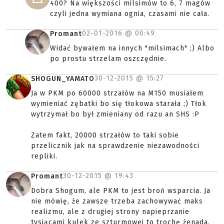
400? Na większości milsimów to 6, 7 magów
czyli jedna wymiana ognia, czasami nie cała.
02-01-2016 @
00:49
Promant
Widać bywałem na innych "milsimach" ;) Albo
po prostu strzelam oszczędnie.
30-12-2015 @
15:27
SHOGUN_YAMATO
Ja w PKM po 60000 strzałów na M150 musiałem
wymieniać zębatki bo się tłokowa starała ;) Tłok
wytrzymał bo był zmieniany od razu an SHS :P
Zatem fakt, 20000 strzałów to taki sobie
przelicznik jak na sprawdzenie niezawodności
repliki.
30-12-2015 @
19:43
Promant
Dobra Shogum, ale PKM to jest broń wsparcia. Ja
nie mówię, że zawsze trzeba zachowywać maks
realizmu, ale z drugiej strony napieprzanie
tysiącami kulek ze szturmowej to trochę żenada.