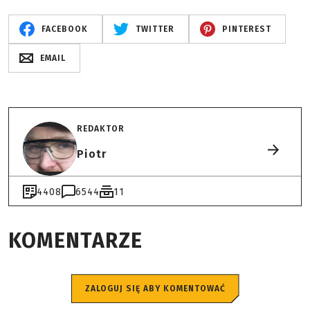
FACEBOOK
TWITTER
PINTEREST
EMAIL
REDAKTOR
Piotr
4408
6544
11
KOMENTARZE
ZALOGUJ SIĘ ABY KOMENTOWAĆ