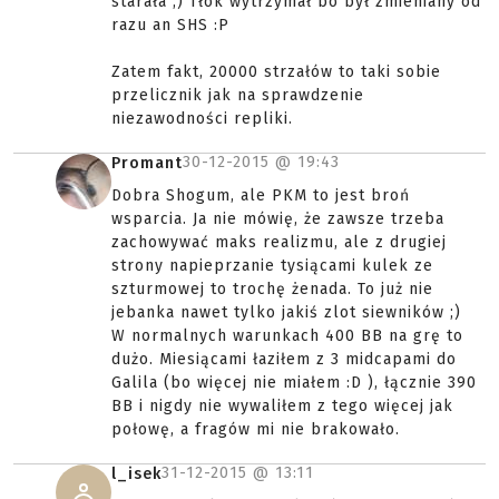
starała ;) Tłok wytrzymał bo był zmieniany od
razu an SHS :P
Zatem fakt, 20000 strzałów to taki sobie
przelicznik jak na sprawdzenie
niezawodności repliki.
30-12-2015 @
19:43
Promant
Dobra Shogum, ale PKM to jest broń
wsparcia. Ja nie mówię, że zawsze trzeba
zachowywać maks realizmu, ale z drugiej
strony napieprzanie tysiącami kulek ze
szturmowej to trochę żenada. To już nie
jebanka nawet tylko jakiś zlot siewników ;)
W normalnych warunkach 400 BB na grę to
dużo. Miesiącami łaziłem z 3 midcapami do
Galila (bo więcej nie miałem :D ), łącznie 390
BB i nigdy nie wywaliłem z tego więcej jak
połowę, a fragów mi nie brakowało.
31-12-2015 @
13:11
l_isek