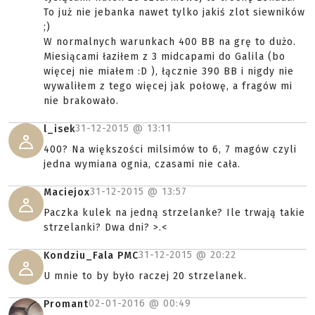
To już nie jebanka nawet tylko jakiś zlot siewników
;)
W normalnych warunkach 400 BB na grę to dużo.
Miesiącami łaziłem z 3 midcapami do Galila (bo
więcej nie miałem :D ), łącznie 390 BB i nigdy nie
wywaliłem z tego więcej jak połowę, a fragów mi
nie brakowało.
31-12-2015 @
13:11
l_isek
400? Na większości milsimów to 6, 7 magów czyli
jedna wymiana ognia, czasami nie cała.
31-12-2015 @
13:57
Maciejox
Paczka kulek na jedną strzelanke? Ile trwają takie
strzelanki? Dwa dni? >.<
31-12-2015 @
20:22
Kondziu_Fala PMC
U mnie to by było raczej 20 strzelanek.
02-01-2016 @
00:49
Promant