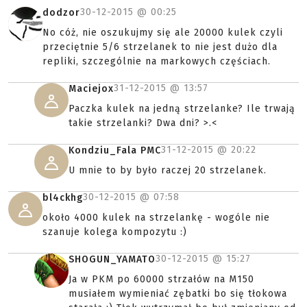
30-12-2015 @
00:25
dodzor
No cóż, nie oszukujmy się ale 20000 kulek czyli
przeciętnie 5/6 strzelanek to nie jest dużo dla
repliki, szczególnie na markowych częściach.
31-12-2015 @
13:57
Maciejox
Paczka kulek na jedną strzelanke? Ile trwają
takie strzelanki? Dwa dni? >.<
31-12-2015 @
20:22
Kondziu_Fala PMC
U mnie to by było raczej 20 strzelanek.
30-12-2015 @
07:58
bl4ckhg
około 4000 kulek na strzelankę - wogóle nie
szanuje kolega kompozytu :)
30-12-2015 @
15:27
SHOGUN_YAMATO
Ja w PKM po 60000 strzałów na M150
musiałem wymieniać zębatki bo się tłokowa