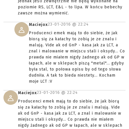
Jednak jeśli zewnętrznie nie będą wykonane na
poziomie RS, LCT, E&L - to lipa. W końcu bebechy
zawsze można wymienić.
23-01-2016 @
22:24
Maciejox
Producenci emek mają to do siebie, że jak
biorą się za kałachy to zobią je ze znalu i
malują. Vide ak od GnP - kasa jak za LCT, a
znal i malowanie w miejscu stali i oksydy... Co
prawda nie miałem nigdy żadnego ak od GP w
łapach, ale w sklepach piszą "metal"... gdyby
była stal, to połowa opisu by od tego słowa
dudniła. A tak to bieda niestety... Kocham
moje LCT :V
23-01-2016 @
22:24
Maciejox
Producenci emek mają to do siebie, że jak biorą
się za kałachy to zobią je ze znalu i malują. Vide
ak od GnP - kasa jak za LCT, a znal i malowanie w
miejscu stali i oksydy... Co prawda nie miałem
nigdy żadnego ak od GP w łapach, ale w sklepach