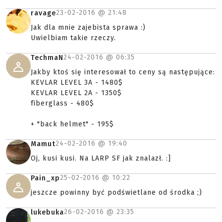
23-02-2016 @
21:48
ravage
Jak dla mnie zajebista sprawa :)
Uwielbiam takie rzeczy.
24-02-2016 @
06:35
TechmaN
Jakby ktoś się interesował to ceny są następujące:
KEVLAR LEVEL 3A - 1480$
KEVLAR LEVEL 2A - 1350$
fiberglass - 480$
+ "back helmet" - 195$
24-02-2016 @
19:40
Mamut
Oj, kusi kusi. Na LARP SF jak znalazł. :]
25-02-2016 @
10:22
Pain_xp
jeszcze powinny być podświetlane od środka ;)
26-02-2016 @
23:35
lukebuka