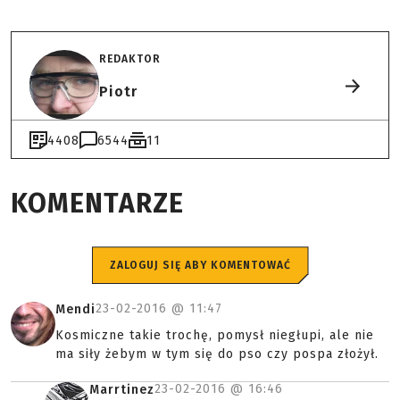
REDAKTOR
Piotr
4408
6544
11
KOMENTARZE
ZALOGUJ SIĘ ABY KOMENTOWAĆ
23-02-2016 @
11:47
Mendi
Kosmiczne takie trochę, pomysł niegłupi, ale nie
ma siły żebym w tym się do pso czy pospa złożył.
23-02-2016 @
16:46
Marrtinez