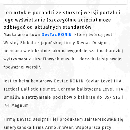
Ten artykuł pochodzi ze starszej wersji portalu i
jego wyświetlanie (szczególnie zdjęcia) może
odbiegać od aktualnych standardów.
Maska airsoftowa
DevTac RONIN
, której twórcą jest
Wesley Shibata z japońskiej firmy Devtac Designs,
oceniana wielokrotnie jako najwygodniejsza i najbardziej
wytrzymała z airsoftowych masek - doczekała się swojej
"poważnej wersji".
Jest to hełm kevlarowy Devtac RONIN Kevlar Level IIIA
Tactical Ballistic Helmet. Ochrona balistyczna Level IIIA
umożliwia zatrzymanie pocisków o kalibrze do .357 SIG i
.44 Magnum.
Firmą Devtac Designs i jej produktem zainteresowała się
amerykańska firma Armour Wear. Współpraca przy