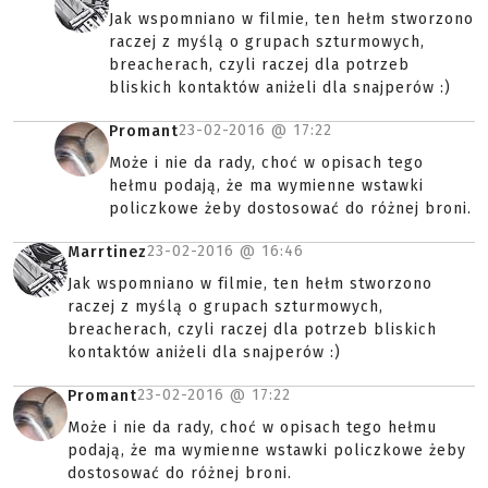
Jak wspomniano w filmie, ten hełm stworzono
raczej z myślą o grupach szturmowych,
breacherach, czyli raczej dla potrzeb
bliskich kontaktów aniżeli dla snajperów :)
23-02-2016 @
17:22
Promant
Może i nie da rady, choć w opisach tego
hełmu podają, że ma wymienne wstawki
policzkowe żeby dostosować do różnej broni.
23-02-2016 @
16:46
Marrtinez
Jak wspomniano w filmie, ten hełm stworzono
raczej z myślą o grupach szturmowych,
breacherach, czyli raczej dla potrzeb bliskich
kontaktów aniżeli dla snajperów :)
23-02-2016 @
17:22
Promant
Może i nie da rady, choć w opisach tego hełmu
podają, że ma wymienne wstawki policzkowe żeby
dostosować do różnej broni.