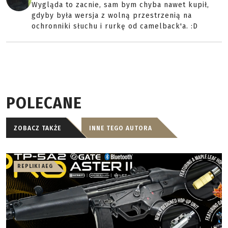
Wygląda to zacnie, sam bym chyba nawet kupił,
gdyby była wersja z wolną przestrzenią na
ochronniki słuchu i rurkę od camelback'a. :D
POLECANE
ZOBACZ TAKŻE
INNE TEGO AUTORA
REPLIKI AEG