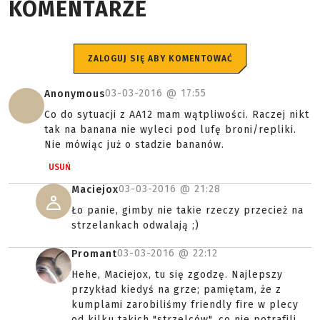
KOMENTARZE
ZALOGUJ SIĘ ABY KOMENTOWAĆ
03-03-2016 @
17:55
Anonymous
Co do sytuacji z AA12 mam wątpliwości. Raczej nikt
tak na banana nie wyleci pod lufę broni/repliki.
Nie mówiąc już o stadzie bananów.
USUŃ
03-03-2016 @
21:28
Maciejox
Ło panie, gimby nie takie rzeczy przecież na
strzelankach odwalają ;)
03-03-2016 @
22:12
Promant
Hehe, Maciejox, tu się zgodzę. Najlepszy
przykład kiedyś na grze; pamiętam, że z
kumplami zarobiliśmy friendly fire w plecy
od kilku takich "strzelców", co nie potrafili