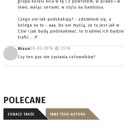
grupa kolesi kica w tę i z powrotem, w prawo i w
lewo, waląc seriami, w stylu na bambusa.
Czego oni tak podskakują? - zdziwiłem się, a
kolega na to - aaa, bo oni myślą, że tu jest jak w
CSie i jak będą podskakiwać, to trudniej ich będzie
trafić... :P
03-03-2016 @
23:16
Mixon
Czy ten pas nie zasłania celowników?
POLECANE
ZOBACZ TAKŻE
INNE TEGO AUTORA