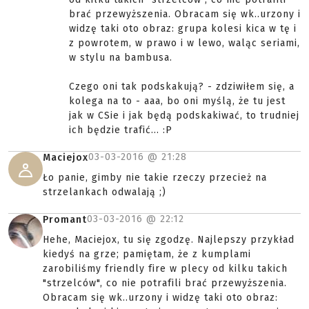
brać przewyższenia. Obracam się wk..urzony i
widzę taki oto obraz: grupa kolesi kica w tę i
z powrotem, w prawo i w lewo, waląc seriami,
w stylu na bambusa.
Czego oni tak podskakują? - zdziwiłem się, a
kolega na to - aaa, bo oni myślą, że tu jest
jak w CSie i jak będą podskakiwać, to trudniej
ich będzie trafić... :P
03-03-2016 @
21:28
Maciejox
Ło panie, gimby nie takie rzeczy przecież na
strzelankach odwalają ;)
03-03-2016 @
22:12
Promant
Hehe, Maciejox, tu się zgodzę. Najlepszy przykład
kiedyś na grze; pamiętam, że z kumplami
zarobiliśmy friendly fire w plecy od kilku takich
"strzelców", co nie potrafili brać przewyższenia.
Obracam się wk..urzony i widzę taki oto obraz: