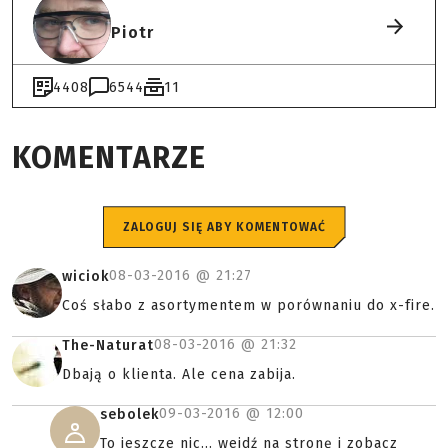
Piotr
4408
6544
11
KOMENTARZE
ZALOGUJ SIĘ ABY KOMENTOWAĆ
08-03-2016 @
21:27
wiciok
Coś słabo z asortymentem w porównaniu do x-fire.
08-03-2016 @
21:32
The-Naturat
Dbają o klienta. Ale cena zabija.
09-03-2016 @
12:00
sebolek
To jeszcze nic... wejdź na stronę i zobacz