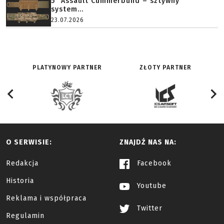
5" Assault Cummerbund – sztywny
system...
23.07.2026
PLATYNOWY PARTNER
ZŁOTY PARTNER
O SERWISIE:
ZNAJDŹ NAS NA:
Redakcja
Facebook
Historia
Youtube
Reklama i współpraca
Twitter
Regulamin