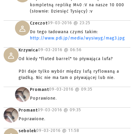
kompletną replikę M40 :V na nasze 10 000
(słownie: Dziesięć Tysięcy) :v
09-03-2016 @
23:25
Czeczot
Do tego ładowana czymś takim:
http://www.pdi.jp/media/wysiwyg/mag3.jpg
09-03-2016 @
06:56
Krzywica
Od kiedy "fluted barrel" to pływająca lufa?
PDI daje tylko wybór między lufą ryflowaną a
gładką. Nic nie ma tam o pływającej lub nie.
09-03-2016 @
09:35
Promant
Poprawione.
09-03-2016 @
09:35
Promant
Poprawione.
09-03-2016 @
11:58
sebolek