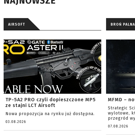
NAJNOWSZE
AIRSOFT
BROŃ PALNA
TP-5A2 PRO czyli dopieszczone MP5
MFMD – no
ze stajni LCT Airsoft
Strategic S
wylotowe, k
Nowa propozycja na rynku już dostępna.
przegród wy
03.08.2026
07.08.2026