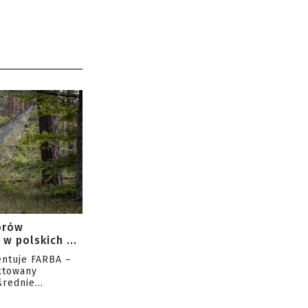
orów
w polskich ...
entuje FARBA –
ktowany
rednie...