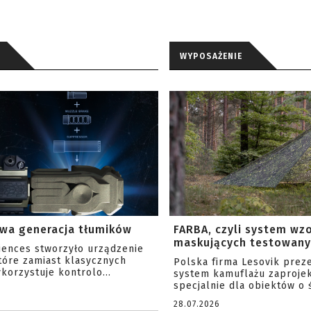
WYPOSAŻENIE
wa generacja tłumików
FARBA, czyli system wz
maskujących testowany 
ciences stworzyło urządzenie
tóre zamiast klasycznych
Polska firma Lesovik prez
korzystuje kontrolo...
system kamuflażu zaproje
specjalnie dla obiektów o ś
28.07.2026