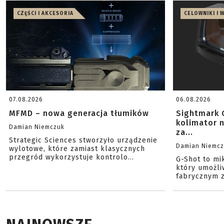
CZĘŚCI I AKCESORIA
CELOWNIKI I 
07.08.2026
06.08.2026
MFMD – nowa generacja tłumików
Sightmark 
kolimator 
Damian Niemczuk
za...
Strategic Sciences stworzyło urządzenie
Damian Niemc
wylotowe, które zamiast klasycznych
przegród wykorzystuje kontrolo...
G-Shot to mi
który umożli
fabrycznym z