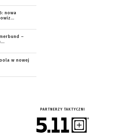
6: nowa
owiz...
mmerbund –
..
toola w nowej
PARTNERZY TAKTYCZNI