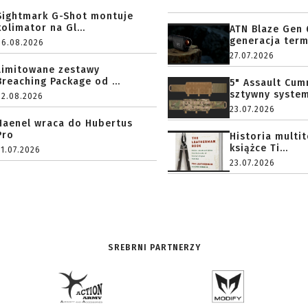
Sightmark G-Shot montuje
kolimator na Gl...
ATN Blaze Gen 
generacja term
06.08.2026
27.07.2026
Limitowane zestawy
Breaching Package od ...
5" Assault Cu
sztywny system.
02.08.2026
23.07.2026
Haenel wraca do Hubertus
Pro
Historia multi
książce Ti...
31.07.2026
23.07.2026
SREBRNI PARTNERZY