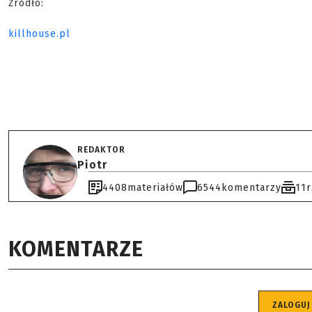
Źródło:
killhouse.pl
REDAKTOR
Piotr
4408
materiałów
6544
komentarzy
11
KOMENTARZE
ZALOGUJ