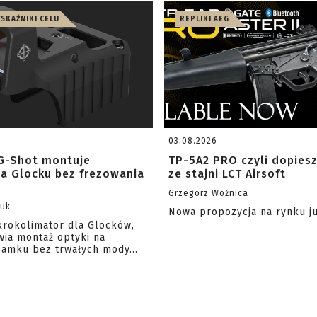
WSKAŹNIKI CELU
REPLIKI AEG
03.08.2026
G-Shot montuje
TP-5A2 PRO czyli dopies
na Glocku bez frezowania
ze stajni LCT Airsoft
Grzegorz Woźnica
zuk
Nowa propozycja na rynku j
krokolimator dla Glocków,
wia montaż optyki na
amku bez trwałych mody...