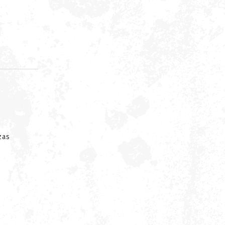
d
zas