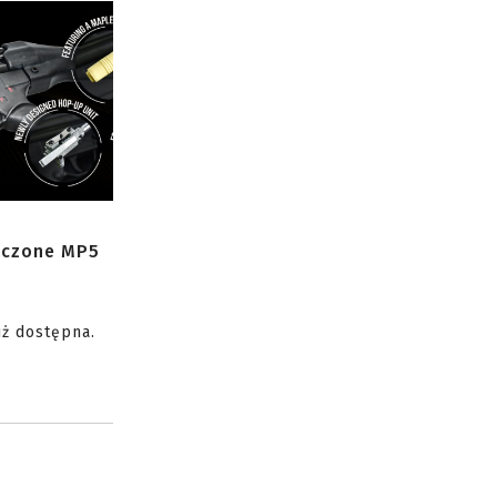
zczone MP5
uż dostępna.