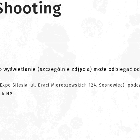
Shooting
go wyświetlanie (szczególnie zdjęcia) może odbiegać o
Expo Silesia, ul. Braci Mieroszewskich 124, Sosnowiec), podc
lik
HP
.