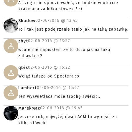
A czego sie spodziewałeś, ze będzie w ofercie
krakmana za kiłka stówek ? :)
02-06-2016 @
13:45
Shadow
To i tak jest podejrzanie tanio jak na taką zabawkę.
02-06-2016 @
13:57
zbyt
wcale nie napisałem że to dużo jak na taką
zabawkę :P
02-06-2016 @
15:22
qbis
Wciąż tańsze od Spectera :p
02-06-2016 @
15:47
Lambert
Ten wyświetlacz może trochę świecić..
02-06-2016 @
19:45
MarekMac
Jeszcze rok, najwyżej dwa i ACM to wypuści za
kilka stówek.