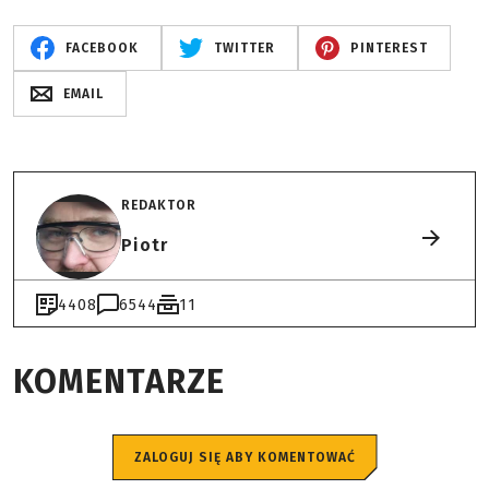
FACEBOOK
TWITTER
PINTEREST
EMAIL
REDAKTOR
Piotr
4408
6544
11
KOMENTARZE
ZALOGUJ SIĘ ABY KOMENTOWAĆ