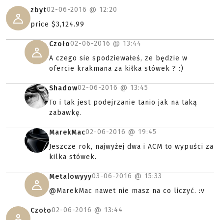
02-06-2016 @
12:20
zbyt
price $3,124.99
02-06-2016 @
13:44
Czoło
A czego sie spodziewałeś, ze będzie w
ofercie krakmana za kiłka stówek ? :)
02-06-2016 @
13:45
Shadow
To i tak jest podejrzanie tanio jak na taką
zabawkę.
02-06-2016 @
19:45
MarekMac
Jeszcze rok, najwyżej dwa i ACM to wypuści za
kilka stówek.
03-06-2016 @
15:33
Metalowyyy
@MarekMac nawet nie masz na co liczyć. :v
02-06-2016 @
13:44
Czoło