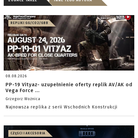
ZOBACZ TAKŻE
INNE TEGO AUTORA
REPLIKI GG/CO2/GBB
08.08.2026
PP-19 Vityaz- uzupełnienie oferty replik AV/AK od
Vega Force ...
Grzegorz Woźnica
Najnowsza replika z serii Wschodnich Konstrukcji
CZĘŚCI I AKCESORIA