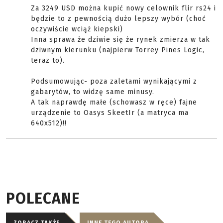
Za 3249 USD można kupić nowy celownik flir rs24 i
będzie to z pewnością dużo lepszy wybór (choć
oczywiście wciąż kiepski)
Inna sprawa że dziwie się że rynek zmierza w tak
dziwnym kierunku (najpierw Torrey Pines Logic,
teraz to).
Podsumowując- poza zaletami wynikającymi z
gabarytów, to widzę same minusy.
A tak naprawdę małe (schowasz w ręce) fajne
urządzenie to Oasys SkeetIr (a matryca ma
640x512)!!
POLECANE