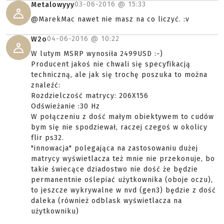
03-06-2016 @
15:33
Metalowyyy
@MarekMac nawet nie masz na co liczyć. :v
04-06-2016 @
10:22
W2o
W lutym MSRP wynosiła 2499USD :-)
Producent jakoś nie chwali się specyfikacją
techniczną, ale jak się trochę poszuka to można
znaleźć:
Rozdzielczość matrycy: 206X156
Odświeżanie :30 Hz
W połączeniu z dość małym obiektywem to cudów
bym się nie spodziewał, raczej czegoś w okolicy
flir ps32.
"innowacja" polegająca na zastosowaniu dużej
matrycy wyświetlacza też mnie nie przekonuje, bo
takie świecące dziadostwo nie dość że będzie
permanentnie oślepiać użytkownika (oboje oczu),
to jeszcze wykrywalne w nvd (gen3) będzie z dość
daleka (również odblask wyświetlacza na
użytkowniku)