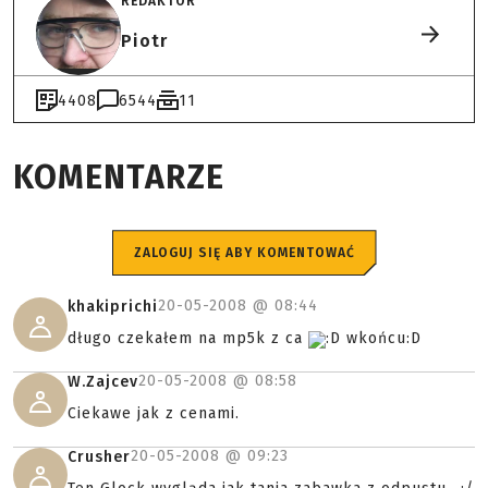
REDAKTOR
Piotr
4408
6544
11
KOMENTARZE
ZALOGUJ SIĘ ABY KOMENTOWAĆ
20-05-2008 @
08:44
khakiprichi
długo czekałem na mp5k z ca
:D wkońcu:D
20-05-2008 @
08:58
W.Zajcev
Ciekawe jak z cenami.
20-05-2008 @
09:23
Crusher