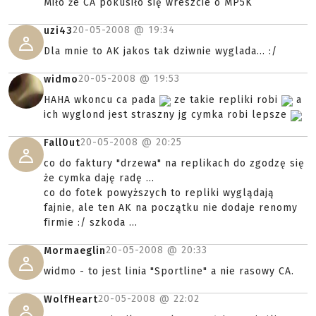
Miło że CA pokusiło się wreszcie o MP5K
20-05-2008 @
19:34
uzi43
Dla mnie to AK jakos tak dziwnie wyglada... :/
20-05-2008 @
19:53
widmo
HAHA wkoncu ca pada
ze takie repliki robi
a
ich wyglond jest straszny jg cymka robi lepsze
20-05-2008 @
20:25
Fall0ut
co do faktury "drzewa" na replikach do zgodzę się
że cymka daję radę ...
co do fotek powyższych to repliki wyglądają
fajnie, ale ten AK na początku nie dodaje renomy
firmie :/ szkoda ...
20-05-2008 @
20:33
Mormaeglin
widmo - to jest linia "Sportline" a nie rasowy CA.
20-05-2008 @
22:02
WolfHeart