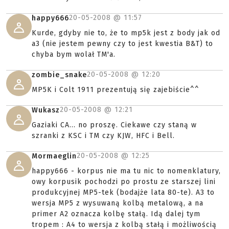
20-05-2008 @
11:57
happy666
Kurde, gdyby nie to, że to mp5k jest z body jak od
a3 (nie jestem pewny czy to jest kwestia B&T) to
chyba bym wolał TM'a.
20-05-2008 @
12:20
zombie_snake
MP5K i Colt 1911 prezentują się zajebiście^^
20-05-2008 @
12:21
Wukasz
Gaziaki CA... no proszę. Ciekawe czy staną w
szranki z KSC i TM czy KJW, HFC i Bell.
20-05-2008 @
12:25
Mormaeglin
happy666 - korpus nie ma tu nic to nomenklatury,
owy korpusik pochodzi po prostu ze starszej lini
produkcyjnej MP5-tek (bodajże lata 80-te). A3 to
wersja MP5 z wysuwaną kolbą metalową, a na
primer A2 oznacza kolbę stałą. Idą dalej tym
tropem : A4 to wersja z kolbą stałą i możliwością