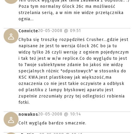
Ten Glock wygląda jak tania zabawka z odpustu.. :/
Poza tym normalny Glock 26c ma możliwość
strzelania serią, a w nim nie widze przełącznika
ognia...
20-05-2008 @
09:51
Convicte
Chyba się troszkę rozpędziłeś Crusher...gdzie jest
napisane że jest to wersja Glock 26C bo ja tu
widzę tylko 26 czyli wersję z ogniem pojedynczym
i tak też jest w w/w replice.Co do wyglądu to jest
to Twoje subiektywne zdanie bo jakoś nie widzę
specjalnych różnic "odpustowych" w stosunku do
KSC KWA.Jest plastikowy jak większość,ma
oznaczenia co nie jest takie oczywiste a odbłysk
od plastiku z lampy błyskowej aparatu jest
zupełnie zrozumiały przy tej odległości robienia
fotki.
20-05-2008 @
10:14
nowakos
Colt wygląda bardzo smacznie.