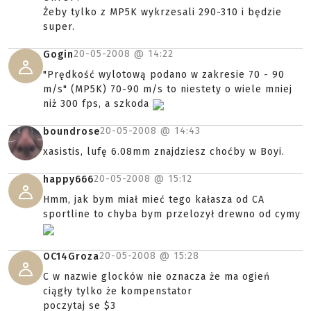
Żeby tylko z MP5K wykrzesali 290-310 i będzie
super.
20-05-2008 @
14:22
Gogin
"Prędkość wylotową podano w zakresie 70 - 90
m/s" (MP5K) 70-90 m/s to niestety o wiele mniej
niż 300 fps, a szkoda
20-05-2008 @
14:43
boundrose
xasistis, lufę 6.08mm znajdziesz choćby w Boyi.
20-05-2008 @
15:12
happy666
Hmm, jak bym miał mieć tego kałasza od CA
sportline to chyba bym przelozył drewno od cymy
20-05-2008 @
15:28
OC14Groza
C w nazwie glocków nie oznacza że ma ogień
ciągły tylko że kompenstator
poczytaj se $3