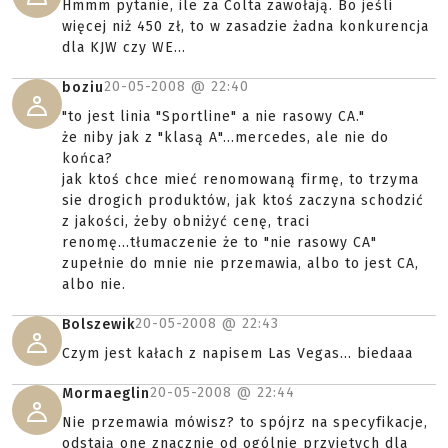
Hmmm pytanie, ile za Colta zawołają. Bo jeśli
więcej niż 450 zł, to w zasadzie żadna konkurencja
dla KJW czy WE...
20-05-2008 @
22:40
boziu
"to jest linia "Sportline" a nie rasowy CA."
że niby jak z "klasą A"...mercedes, ale nie do
końca?
jak ktoś chce mieć renomowaną firmę, to trzyma
sie drogich produktów, jak ktoś zaczyna schodzić
z jakości, żeby obniżyć cenę, traci
renomę...tłumaczenie że to "nie rasowy CA"
zupełnie do mnie nie przemawia, albo to jest CA,
albo nie.
20-05-2008 @
22:43
Bolszewik
Czym jest kałach z napisem Las Vegas... biedaaa
20-05-2008 @
22:44
Mormaeglin
Nie przemawia mówisz? to spójrz na specyfikacje,
odstają one znacznie od ogólnie przyjętych dla