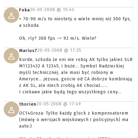
20-05-2008 @
15:43
Foka
> 70-90 m/s to niestety o wiele mniej niż 300 fps,
a szkoda
Oh, rly? 300 fps ~= 92 m/s. Wiele?
20-05-2008 @
17:35
Marius7
Kurde, szkoda że oni nie robią AK tylko jakieś SLR
M1123432 A 12345, i boże... Symbol Radzieckiej
myśli technicznej, ale musi być robiony w
Ameryce... jezuuu, goście od CA dobrze kombinują
z AK SL, ale niech zrobią AK chociaż......
I ciekawe jakie będą tego wszystkiego ceny...
20-05-2008 @
17:49
thorien
OC14Groza: Tylko każdy glock z kompensatorem
(mówię o wersjach wojskowych i policyjnych) ma
auto:)