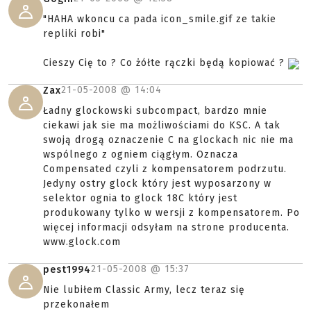
"HAHA wkoncu ca pada icon_smile.gif ze takie
repliki robi"
Cieszy Cię to ? Co żółte rączki będą kopiować ?
21-05-2008 @
14:04
Zax
Ładny glockowski subcompact, bardzo mnie
ciekawi jak sie ma możliwościami do KSC. A tak
swoją drogą oznaczenie C na glockach nic nie ma
wspólnego z ogniem ciągłym. Oznacza
Compensated czyli z kompensatorem podrzutu.
Jedyny ostry glock który jest wyposarzony w
selektor ognia to glock 18C który jest
produkowany tylko w wersji z kompensatorem. Po
więcej informacji odsyłam na strone producenta.
www.glock.com
21-05-2008 @
15:37
pest1994
Nie lubiłem Classic Army, lecz teraz się
przekonałem