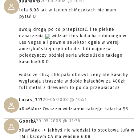
20-05-2008 @
10:41
xDaMiAnx
lufa 6,08 jak w tanich chińczykach nie mam
pytań:D
swoją drogą po co przepłacać. i te piekne
oznaczenia
widział ktos kałacha robionego w
Las Vegas a i pewnie selektor ognia w wersji
amerykańskiej czyli dla de...bili najpierw
pojedzynczy później seria widzieliście takiego
kałacha:D:D:D
widac że chcą chłopaki obniżyć ceny ale kałachy
wygladaja strasznie w dobie kałachów za 400zł
full metal z drewnem to po co przepłacać:D
20-05-2008 @
10:51
Lukas_717
xDaMiAnx: Owszem widziałem takiego kałacha $3
20-05-2008 @
11:26
GoorkA
xDaMiAnx -> Jakbyś nie wiedział to stockowa lufa w
TM i każdym CA ma właśnie 6,08