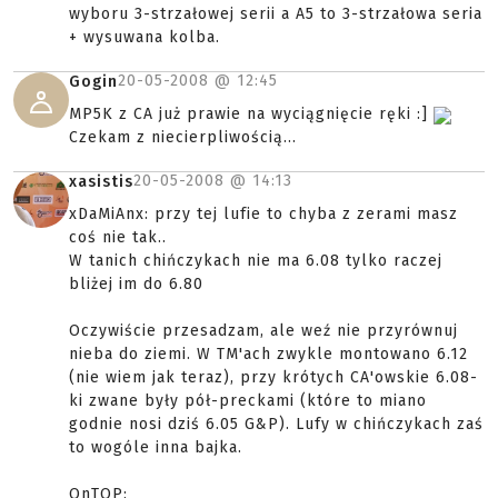
wyboru 3-strzałowej serii a A5 to 3-strzałowa seria
+ wysuwana kolba.
20-05-2008 @
12:45
Gogin
MP5K z CA już prawie na wyciągnięcie ręki :]
Czekam z niecierpliwością...
20-05-2008 @
14:13
xasistis
xDaMiAnx: przy tej lufie to chyba z zerami masz
coś nie tak..
W tanich chińczykach nie ma 6.08 tylko raczej
bliżej im do 6.80
Oczywiście przesadzam, ale weź nie przyrównuj
nieba do ziemi. W TM'ach zwykle montowano 6.12
(nie wiem jak teraz), przy krótych CA'owskie 6.08-
ki zwane były pół-preckami (które to miano
godnie nosi dziś 6.05 G&P). Lufy w chińczykach zaś
to wogóle inna bajka.
OnTOP: