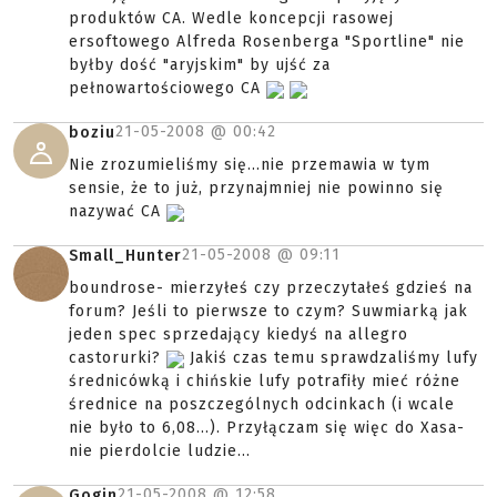
produktów CA. Wedle koncepcji rasowej
ersoftowego Alfreda Rosenberga "Sportline" nie
byłby dość "aryjskim" by ujść za
pełnowartościowego CA
21-05-2008 @
00:42
boziu
Nie zrozumieliśmy się...nie przemawia w tym
sensie, że to już, przynajmniej nie powinno się
nazywać CA
21-05-2008 @
09:11
Small_Hunter
boundrose- mierzyłeś czy przeczytałeś gdzieś na
forum? Jeśli to pierwsze to czym? Suwmiarką jak
jeden spec sprzedający kiedyś na allegro
castorurki?
Jakiś czas temu sprawdzaliśmy lufy
średnicówką i chińskie lufy potrafiły mieć różne
średnice na poszczególnych odcinkach (i wcale
nie było to 6,08...). Przyłączam się więc do Xasa-
nie pierdolcie ludzie...
21-05-2008 @
12:58
Gogin