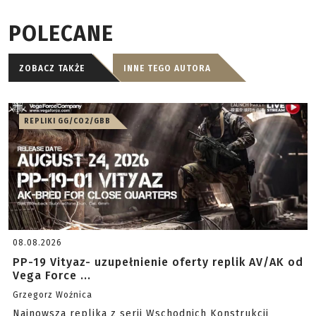
POLECANE
ZOBACZ TAKŻE
INNE TEGO AUTORA
REPLIKI GG/CO2/GBB
08.08.2026
PP-19 Vityaz- uzupełnienie oferty replik AV/AK od
Vega Force ...
Grzegorz Woźnica
Najnowsza replika z serii Wschodnich Konstrukcji