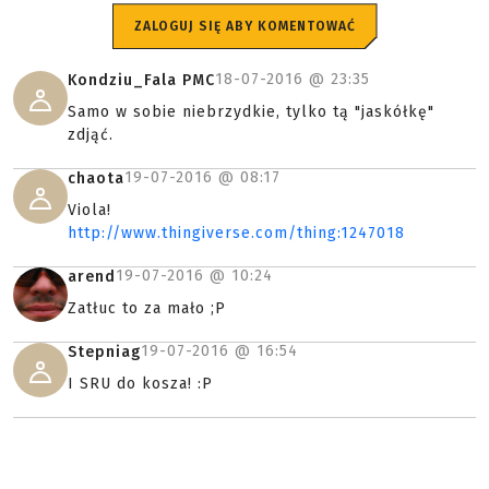
ZALOGUJ SIĘ ABY KOMENTOWAĆ
18-07-2016 @
23:35
Kondziu_Fala PMC
Samo w sobie niebrzydkie, tylko tą "jaskółkę"
zdjąć.
19-07-2016 @
08:17
chaota
Viola!
http://www.thingiverse.com/thing:1247018
19-07-2016 @
10:24
arend
Zatłuc to za mało ;P
19-07-2016 @
16:54
Stepniag
I SRU do kosza! :P