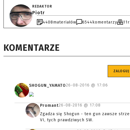
REDAKTOR
Piotr
4408
materiałów
6544
komentarzy
11
KOMENTARZE
ZALOGUJ
26-08-2016 @
17:06
SHOGUN_YAMATO
26-08-2016 @
17:08
Promant
Zgadza się Shogun - ten gun zawsze strzel
VI, tych prawdziwych SW.