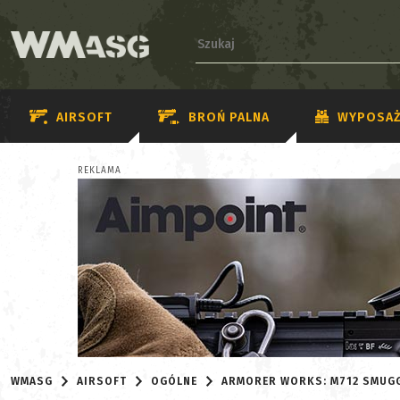
AIRSOFT
BROŃ PALNA
WYPOSAŻ
REKLAMA
WMASG
AIRSOFT
OGÓLNE
ARMORER WORKS: M712 SMUGG