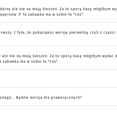
darny ale nie na moją kieszeń. Za to sporą kasę mógłbym w
oopersów :P Ta zabawka ma w sobie to "coś".
wszy :) Tyle, że pokazujesz wersję pierwotną czyli z części I
 ale nie na moją kieszeń. Za to sporą kasę mógłbym wydać n
a zabawka ma w sobie to "coś".
znego... Będzie wersja dla praworęcznych?