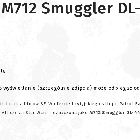
M712 Smuggler DL-
go wyświetlanie (szczególnie zdjęcia) może odbiegać o
k broni z filmów SF. W ofercie brytyjskiego sklepu Patrol B
 VII części Star Wars - oznaczona jako
M712 Smuggler DL-4