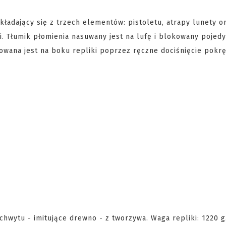
ładający się z trzech elementów: pistoletu, atrapy lunety o
zi. Tłumik płomienia nasuwany jest na lufę i blokowany pojed
owana jest na boku repliki poprzez ręczne dociśnięcie pokrę
chwytu - imitujące drewno - z tworzywa. Waga repliki: 1220 g.