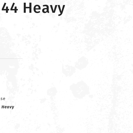
44 Heavy
d
ase
4
Heavy