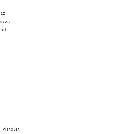
raz
ynczą
teł.
 Pistolet