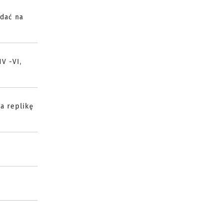
ydać na
V -VI,
a replikę