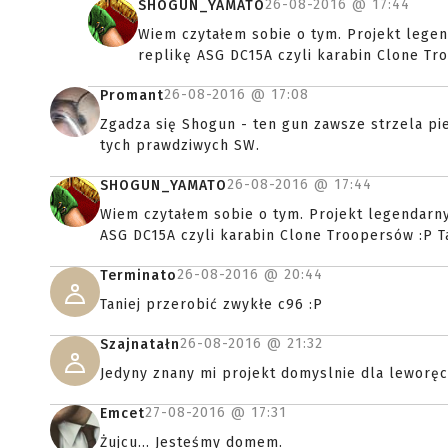
26-08-2016 @
17:44
SHOGUN_YAMATO
Wiem czytałem sobie o tym. Projekt legen
replikę ASG DC15A czyli karabin Clone Tr
26-08-2016 @
17:08
Promant
Zgadza się Shogun - ten gun zawsze strzela pier
tych prawdziwych SW.
26-08-2016 @
17:44
SHOGUN_YAMATO
Wiem czytałem sobie o tym. Projekt legendarny
ASG DC15A czyli karabin Clone Troopersów :P T
26-08-2016 @
20:44
Terminato
Taniej przerobić zwykłe c96 :P
26-08-2016 @
21:32
Szajnatałn
Jedyny znany mi projekt domyslnie dla leworęc
27-08-2016 @
17:31
Emcet
Żujcu... Jesteśmy domem.