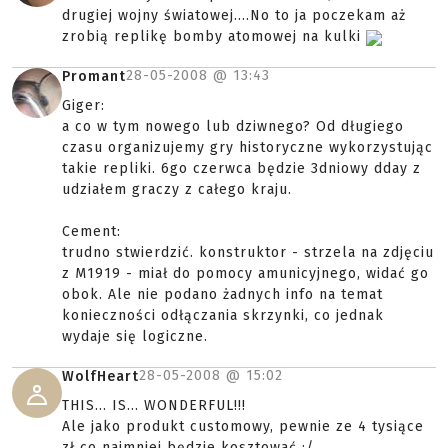
drugiej wojny światowej....No to ja poczekam aż
zrobią replikę bomby atomowej na kulki
28-05-2008 @
13:43
Promant
Giger:
a co w tym nowego lub dziwnego? Od długiego
czasu organizujemy gry historyczne wykorzystując
takie repliki. 6go czerwca będzie 3dniowy dday z
udziałem graczy z całego kraju.
Cement:
trudno stwierdzić. konstruktor - strzela na zdjęciu
z M1919 - miał do pomocy amunicyjnego, widać go
obok. Ale nie podano żadnych info na temat
konieczności odłączania skrzynki, co jednak
wydaje się logiczne.
28-05-2008 @
15:02
WolfHeart
THIS... IS... WONDERFUL!!!
Ale jako produkt customowy, pewnie ze 4 tysiące
zł co najmniej będzie kosztować :/