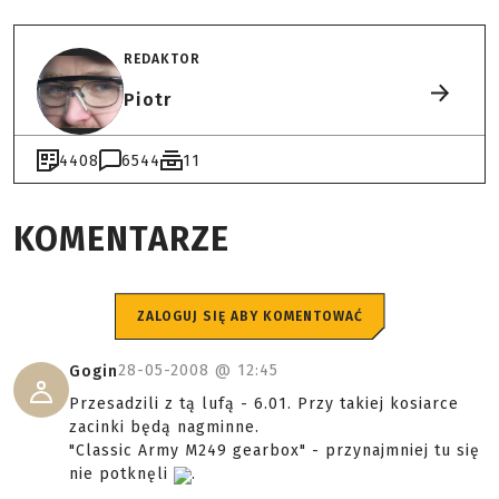
REDAKTOR
Piotr
4408
6544
11
KOMENTARZE
ZALOGUJ SIĘ ABY KOMENTOWAĆ
28-05-2008 @
12:45
Gogin
Przesadzili z tą lufą - 6.01. Przy takiej kosiarce
zacinki będą nagminne.
"Classic Army M249 gearbox" - przynajmniej tu się
nie potknęli
.