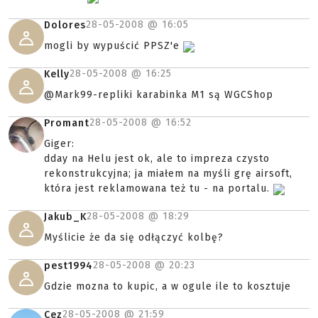
28-05-2008 @
16:05
Dolores
mogli by wypuścić PPSZ'e
28-05-2008 @
16:25
Kelly
@Mark99-repliki karabinka M1 są WGCShop
28-05-2008 @
16:52
Promant
Giger:
dday na Helu jest ok, ale to impreza czysto
rekonstrukcyjna; ja miałem na myśli grę airsoft,
która jest reklamowana też tu - na portalu.
28-05-2008 @
18:29
Jakub_K
Myślicie że da się odłączyć kolbę?
28-05-2008 @
20:23
pest1994
Gdzie mozna to kupic, a w ogule ile to kosztuje
28-05-2008 @
21:59
Cez