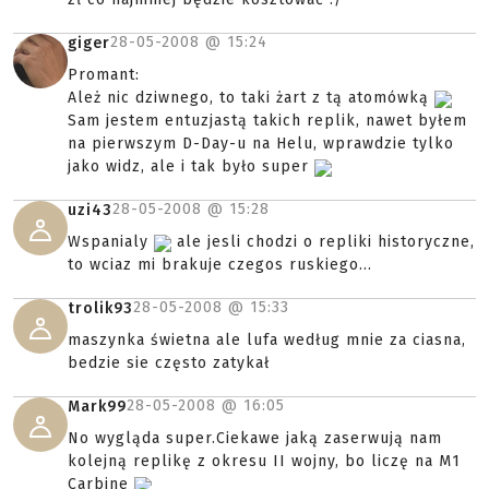
28-05-2008 @
15:24
giger
Promant:
Ależ nic dziwnego, to taki żart z tą atomówką
Sam jestem entuzjastą takich replik, nawet byłem
na pierwszym D-Day-u na Helu, wprawdzie tylko
jako widz, ale i tak było super
28-05-2008 @
15:28
uzi43
Wspanialy
ale jesli chodzi o repliki historyczne,
to wciaz mi brakuje czegos ruskiego...
28-05-2008 @
15:33
trolik93
maszynka świetna ale lufa według mnie za ciasna,
bedzie sie często zatykał
28-05-2008 @
16:05
Mark99
No wygląda super.Ciekawe jaką zaserwują nam
kolejną replikę z okresu II wojny, bo liczę na M1
Carbine