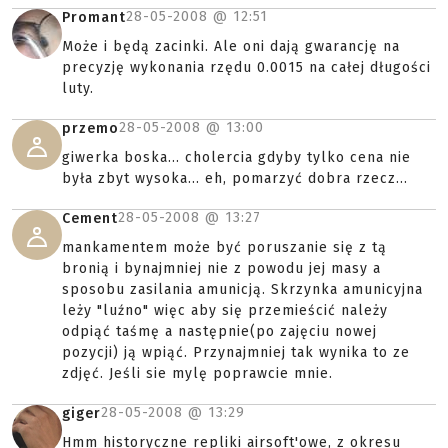
28-05-2008 @
12:51
Promant
Może i będą zacinki. Ale oni dają gwarancję na
precyzję wykonania rzędu 0.0015 na całej długości
luty.
28-05-2008 @
13:00
przemo
giwerka boska... cholercia gdyby tylko cena nie
była zbyt wysoka... eh, pomarzyć dobra rzecz...
28-05-2008 @
13:27
Cement
mankamentem może być poruszanie się z tą
bronią i bynajmniej nie z powodu jej masy a
sposobu zasilania amunicją. Skrzynka amunicyjna
leży "luźno" więc aby się przemieścić należy
odpiąć taśmę a następnie(po zajęciu nowej
pozycji) ją wpiąć. Przynajmniej tak wynika to ze
zdjęć. Jeśli sie mylę poprawcie mnie.
28-05-2008 @
13:29
giger
Hmm historyczne repliki airsoft'owe, z okresu