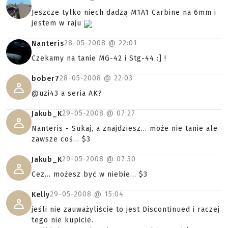
Jeszcze tylko niech dadzą M1A1 Carbine na 6mm i
jestem w raju
28-05-2008 @
22:01
Nanteris
Czekamy na tanie MG-42 i Stg-44 :] !
28-05-2008 @
22:03
bober7
@uzi43 a seria AK?
29-05-2008 @
07:27
Jakub_K
Nanteris - Sukaj, a znajdziesz... może nie tanie ale
zawsze coś... $3
29-05-2008 @
07:30
Jakub_K
Cez... możesz być w niebie... $3
29-05-2008 @
15:04
Kelly
jeśli nie zauważyliście to jest Discontinued i raczej
tego nie kupicie.