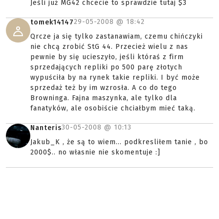
Jeśli już MG42 chcecie to sprawdzie tutaj $3
29-05-2008 @
18:42
tomek14147
Qrcze ja się tylko zastanawiam, czemu chińczyki
nie chcą zrobić StG 44. Przecież wielu z nas
pewnie by się ucieszyło, jeśli któraś z firm
sprzedających repliki po 500 parę złotych
wypuściła by na rynek takie repliki. I być może
sprzedaż też by im wzrosła. A co do tego
Browninga. Fajna maszynka, ale tylko dla
fanatyków, ale osobiście chciałbym mieć taką.
30-05-2008 @
10:13
Nanteris
Jakub_K , że są to wiem... podkresliłem tanie , bo
2000$.. no własnie nie skomentuje :]