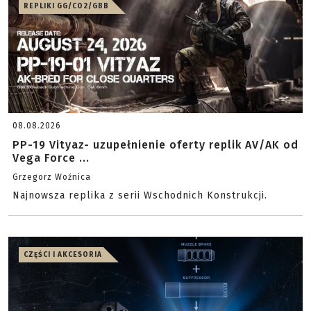
REPLIKI GG/CO2/GBB
08.08.2026
PP-19 Vityaz- uzupełnienie oferty replik AV/AK od
Vega Force ...
Grzegorz Woźnica
Najnowsza replika z serii Wschodnich Konstrukcji.
CZĘŚCI I AKCESORIA