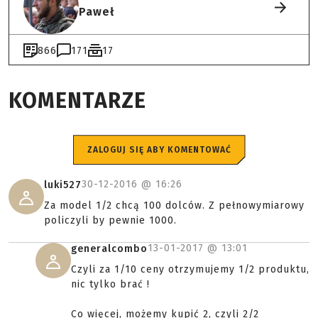
Paweł
866
171
17
KOMENTARZE
ZALOGUJ SIĘ ABY KOMENTOWAĆ
30-12-2016 @
16:26
luki527
Za model 1/2 chcą 100 dolców. Z pełnowymiarowy
policzyli by pewnie 1000.
13-01-2017 @
13:01
generalcombo
Czyli za 1/10 ceny otrzymujemy 1/2 produktu,
nic tylko brać !
Co więcej, możemy kupić 2, czyli 2/2