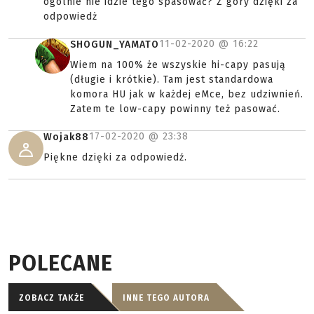
ogólnie nie idzie tego spasować? Z góry dzięki za
odpowiedż
11-02-2020 @
16:22
SHOGUN_YAMATO
Wiem na 100% że wszyskie hi-capy pasują
(długie i krótkie). Tam jest standardowa
komora HU jak w każdej eMce, bez udziwnień.
Zatem te low-capy powinny też pasować.
17-02-2020 @
23:38
Wojak88
Piękne dzięki za odpowiedź.
POLECANE
ZOBACZ TAKŻE
INNE TEGO AUTORA