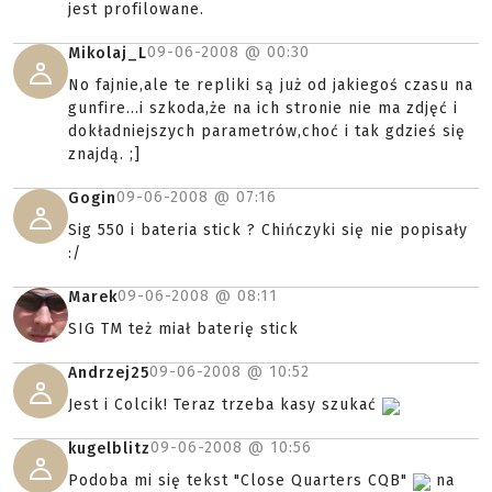
jest profilowane.
09-06-2008 @
00:30
Mikolaj_L
No fajnie,ale te repliki są już od jakiegoś czasu na
gunfire...i szkoda,że na ich stronie nie ma zdjęć i
dokładniejszych parametrów,choć i tak gdzieś się
znajdą. ;]
09-06-2008 @
07:16
Gogin
Sig 550 i bateria stick ? Chińczyki się nie popisały
:/
09-06-2008 @
08:11
Marek
SIG TM też miał baterię stick
09-06-2008 @
10:52
Andrzej25
Jest i Colcik! Teraz trzeba kasy szukać
09-06-2008 @
10:56
kugelblitz
Podoba mi się tekst "Close Quarters CQB"
na