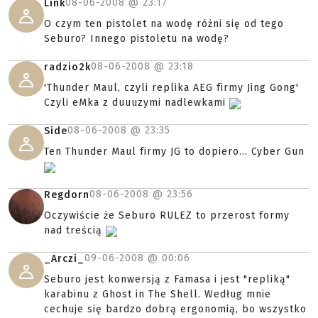
08-06-2008 @
23:17
Link
O czym ten pistolet na wodę różni się od tego
Seburo? Innego pistoletu na wodę?
08-06-2008 @
23:18
radzio2k
'Thunder Maul, czyli replika AEG firmy Jing Gong'
Czyli eMka z duuuzymi nadlewkami
08-06-2008 @
23:35
Side
Ten Thunder Maul firmy JG to dopiero... Cyber Gun
08-06-2008 @
23:56
Regdorn
Oczywiście że Seburo RULEZ to przerost formy
nad treścią
09-06-2008 @
00:06
_Arczi_
Seburo jest konwersją z Famasa i jest "repliką"
karabinu z Ghost in The Shell. Według mnie
cechuje się bardzo dobrą ergonomią, bo wszystko