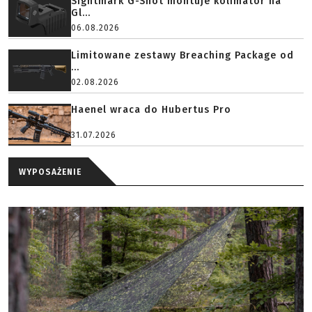
Sightmark G-Shot montuje kolimator na
Gl...
06.08.2026
Limitowane zestawy Breaching Package od
...
02.08.2026
Haenel wraca do Hubertus Pro
31.07.2026
WYPOSAŻENIE