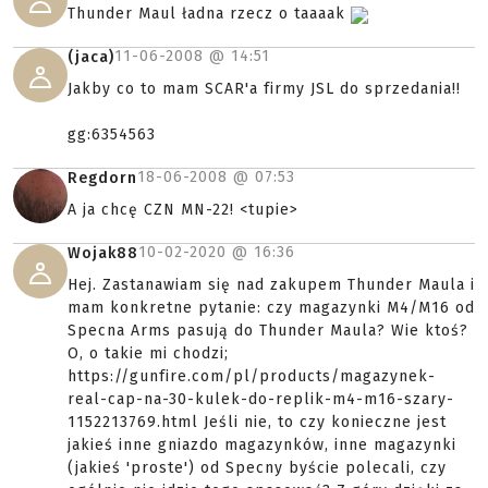
Thunder Maul ładna rzecz o taaaak
11-06-2008 @
14:51
(jaca)
Jakby co to mam SCAR'a firmy JSL do sprzedania!!
gg:6354563
18-06-2008 @
07:53
Regdorn
A ja chcę CZN MN-22! <tupie>
10-02-2020 @
16:36
Wojak88
Hej. Zastanawiam się nad zakupem Thunder Maula i
mam konkretne pytanie: czy magazynki M4/M16 od
Specna Arms pasują do Thunder Maula? Wie ktoś?
O, o takie mi chodzi;
https://gunfire.com/pl/products/magazynek-
real-cap-na-30-kulek-do-replik-m4-m16-szary-
1152213769.html Jeśli nie, to czy konieczne jest
jakieś inne gniazdo magazynków, inne magazynki
(jakieś 'proste') od Specny byście polecali, czy