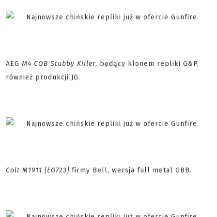
AEG
M4 CQB Stubby Killer
, będący klonem repliki G&P,
również produkcji JG.
Colt M1911 [EG723]
firmy Bell, wersja full metal GBB.