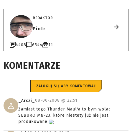
REDAKTOR
Piotr
4408
6544
11
KOMENTARZE
ZALOGUJ SIĘ ABY KOMENTOWAĆ
08-06-2008 @
22:51
_Arczi_
Zamiast tego Thunder Maul'a to bym wolał
SEBURO MN-23, które niestety już nie jest
produkowane