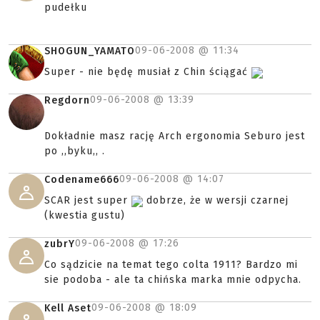
pudełku
09-06-2008 @
11:34
SHOGUN_YAMATO
Super - nie będę musiał z Chin ściągać
09-06-2008 @
13:39
Regdorn
Dokładnie masz rację Arch ergonomia Seburo jest
po ,,byku,, .
09-06-2008 @
14:07
Codename666
SCAR jest super
dobrze, że w wersji czarnej
(kwestia gustu)
09-06-2008 @
17:26
zubrY
Co sądzicie na temat tego colta 1911? Bardzo mi
sie podoba - ale ta chińska marka mnie odpycha.
09-06-2008 @
18:09
Kell Aset