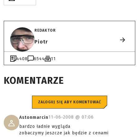
REDAKTOR
Piotr
4408
6544
11
KOMENTARZE
ZALOGUJ SIĘ ABY KOMENTOWAĆ
11-06-2008 @
07:06
Astonmarcin
bardzo ładnie wygląda
zobaczymy jeszcze jak będzie z cenami