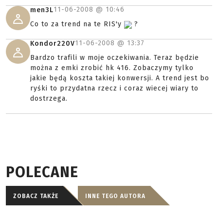
11-06-2008 @
10:46
men3L
Co to za trend na te RIS'y
?
11-06-2008 @
13:37
Kondor220V
Bardzo trafili w moje oczekiwania. Teraz będzie
można z emki zrobić hk 416. Zobaczymy tylko
jakie będą koszta takiej konwersji. A trend jest bo
ryśki to przydatna rzecz i coraz wiecej wiary to
dostrzega.
POLECANE
ZOBACZ TAKŻE
INNE TEGO AUTORA