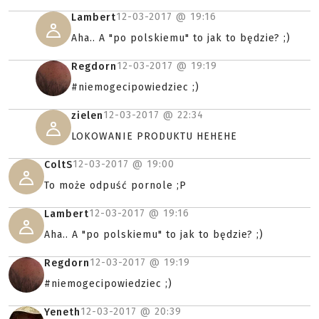
12-03-2017 @
19:16
Lambert
Aha.. A "po polskiemu" to jak to będzie? ;)
12-03-2017 @
19:19
Regdorn
#niemogecipowiedziec ;)
12-03-2017 @
22:34
zielen
LOKOWANIE PRODUKTU HEHEHE
12-03-2017 @
19:00
ColtS
To może odpuść pornole ;P
12-03-2017 @
19:16
Lambert
Aha.. A "po polskiemu" to jak to będzie? ;)
12-03-2017 @
19:19
Regdorn
#niemogecipowiedziec ;)
12-03-2017 @
20:39
Yeneth