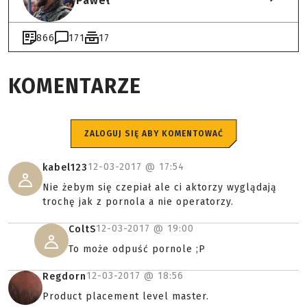
Paweł
866
171
17
KOMENTARZE
ZALOGUJ SIĘ ABY KOMENTOWAĆ
12-03-2017 @
17:54
kabel123
Nie żebym się czepiał ale ci aktorzy wyglądają
trochę jak z pornola a nie operatorzy.
12-03-2017 @
19:00
ColtS
To może odpuść pornole ;P
12-03-2017 @
18:56
Regdorn
Product placement level master.