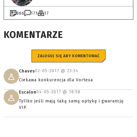
866
171
17
KOMENTARZE
ZALOGUJ SIĘ ABY KOMENTOWAĆ
02-05-2017 @
23:34
Chaves
Ciekawa konkurencja dla Vortexa
04-05-2017 @
18:58
Escalon
Tyllko jeśli mają taką samą optykę i gwarancję
VIP.