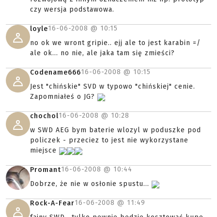
czy wersja podstawowa.
16-06-2008 @
10:15
loyle
no ok we wront gripie.. ejj ale to jest karabin =/
ale ok... no nie, ale jaka tam się zmieści?
16-06-2008 @
10:15
Codename666
Jest "chińskie" SVD w typowo "chińskiej" cenie.
Zapomniałeś o JG?
16-06-2008 @
10:28
chochol
w SWD AEG bym baterie wlozyl w poduszke pod
policzek - przeciez to jest nie wykorzystane
miejsce
16-06-2008 @
10:44
Promant
Dobrze, że nie w osłonie spustu...
16-06-2008 @
11:49
Rock-A-Fear