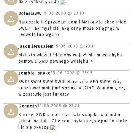
G3 z ryśkami, cudo
.
15-06-2008 @
23:10
BoleslawW
Nareszcie !! Sprzedam dom i Matkę ale chce mieć
SWD !! Jak myślicie jaką cenę może osiągnąć w
redwolf lub wgc ??
15-06-2008 @
23:11
jason.jerusalem
nikt kto widział "demony wojny" nie może chyba
odmówić SWD pewnego wdzięku :>
15-06-2008 @
23:15
zombie_snake
SWD! SWD! SWD! SWD! Nareszcie AEG SWD!! Oby
kosztował mniej niż spring od AtoZ. Wiadomo, czy
w zestawie jest luneta?
15-06-2008 @
23:21
Genneth
Kurczę, SWD.... i od razu taki swojski, wschodni
klimat nastał... Oby cena była przystępna to może
i ja się skuszę