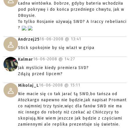
Ładna wintówka. Dobrze, gdyby bateria wchodziła
pod pokrywę i do końca przedniego chwytu, jak w
DBoysie.
To tylko Rosjanie używają SWD? A Iraccy rebelianci
?
16-06-2008 @
13:41
Andrzej25
Stick spokojnie by się wlazł w gripa
16-06-2008 @
14:27
Kalmar
Jak myślicie kiedy premiera SVD?
Zdążą przed lipcem?
16-06-2008 @
15:11
Mikolaj_L
Nie macie się co tak jarać tą SWD,bo tańsza od
Atozkargo napewno nie będzie,jak napisał Promant
co najmniej trzy tysie,więc dla fanów SWD nie ma
nic innego do roboty niż czekać aż Chińczycy to
skopiują.Nie wiem jeszcze jak będzie z częściami
zamiennymi ale replika prezentuje się świetnie.