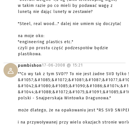
w takim razie po co mieli by podawać wagę z
lunetą nie dając lunety w zestawie?
"Steel, real wood..." dalej nie umiem się doczytać
na moje oko:
"engineering plastics etc."
czyli po prostu część podzespołów będzie
plastikowa.
17-06-2008 @
15:21
pumbishon
""Co wy tak z tym SVD?? To nie jest żadne SVD tylko
&#1057;&#1085;&#1072;&#1081;&#1087;&#1077;&#10
&#1042;&#1080;&#1085;&#1090;&#1086;&#1074;&#1
&#1044;&#1088;&#1072;&#1075;&#1091;&#1085;&#108
polski - Snajperskaja Wintowka Dragunowa."
może dlatego, że na opakowaniu jest "RS SVD SNIPER
i na przywoływanej przy wielu okazjach stronie world