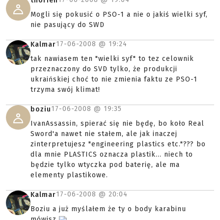
thorien
Mogli się pokusić o PSO-1 a nie o jakiś wielki syf,
nie pasujący do SWD
17-06-2008 @
19:24
Kalmar
tak nawiasem ten "wielki syf" to tez celownik
przeznaczony do SVD tylko, że produkcji
ukraińskiej choć to nie zmienia faktu ze PSO-1
trzyma swój klimat!
17-06-2008 @
19:35
boziu
IvanAssassin, spierać się nie będę, bo koło Real
Sword'a nawet nie stałem, ale jak inaczej
zinterpretujesz "engineering plastics etc."??? bo
dla mnie PLASTICS oznacza plastik... niech to
będzie tylko wtyczka pod baterię, ale ma
elementy plastikowe.
17-06-2008 @
20:04
Kalmar
Boziu a już myślałem że ty o body karabinu
mówisz