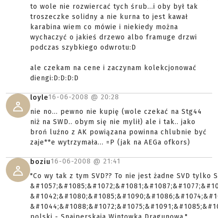
to wole nie rozwiercać tych śrub...i oby był tak
troszeczke solidny a nie kurna to jest kawał
karabina wiem co mówie i niekiedy można
wychaczyć o jakieś drzewo albo framuge drzwi
podczas szybkiego odwrotu:D
ale czekam na cene i zaczynam kolekcjonować
diengi:D:D:D:D
16-06-2008 @
20:28
loyle
nie no... pewno nie kupię (wole czekać na Stg44
niż na SWD.. obym się nie mylił) ale i tak.. jako
broń luźno z AK powiązana powinna chlubnie być
zaje**e wytrzymała... =P (jak na AEGa ofkors)
16-06-2008 @
21:41
boziu
"Co wy tak z tym SVD?? To nie jest żadne SVD tylko
&#1057;&#1085;&#1072;&#1081;&#1087;&#1077;&#10
&#1042;&#1080;&#1085;&#1090;&#1086;&#1074;&#1
&#1044;&#1088;&#1072;&#1075;&#1091;&#1085;&#108
polski - Snajperskaja Wintowka Dragunowa."