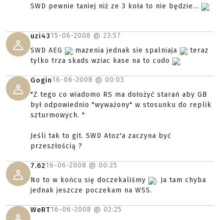
SWD pewnie taniej niż ze 3 koła to nie będzie...
15-06-2008 @
23:57
uzi43
SWD AEG
mazenia jednak sie spalniaja
teraz
tylko trza skads wziac kase na to cudo
16-06-2008 @
00:03
Gogin
"Z tego co wiadomo RS ma dołożyć starań aby GB
był odpowiednio "wyważony" w stosunku do replik
szturmowych. "
Jeśli tak to git. SWD Atoz'a zaczyna być
przeszłością ?
16-06-2008 @
00:25
7.62
No to w końcu się doczekaliśmy
. Ja tam chyba
jednak jeszcze poczekam na WSS.
16-06-2008 @
02:25
WeRT