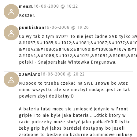
16-06-2008 @
18:22
men3L
Koszer.
16-06-2008 @
19:26
pumbishon
Co wy tak z tym SVD?? To nie jest żadne SVD tylko 
&#1057;&#1085;&#1072;&#1081;&#1087;&#1077;&#10
&#1042;&#1080;&#1085;&#1090;&#1086;&#1074;&#1
&#1044;&#1088;&#1072;&#1075;&#1091;&#1085;&#108
polski - Snajperskaja Wintowka Dragunowa.
16-06-2008 @
20:22
xDaMiAnx
NOoooo to trzeba czekać na SWD znowu bo Atoz
mimo wszystko ale sie niezbyt nadaje...jest że tak
powiem zbyt delikatny:D
A bateria tutaj może sie zmieścić jedynie w Front
gripie i to nie byle jaka bateria .....dtick który w
razie potrzeby może służyć jako pałka:D:D:D tylko
żeby grip był jakos bardziej dostępny bo jezeli
zrobione to bedzie na bzdurne aluminiowe imbusy