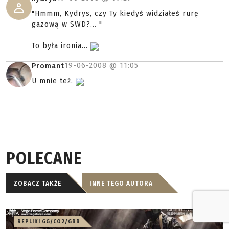
"Hmmm, Kydrys, czy Ty kiedyś widziałeś rurę
gazową w SWD?... "
To była ironia...
19-06-2008 @
11:05
Promant
U mnie też.
POLECANE
ZOBACZ TAKŻE
INNE TEGO AUTORA
REPLIKI GG/CO2/GBB