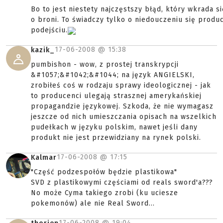
Bo to jest niestety najczęstszy błąd, który wkrada s
o broni. To świadczy tylko o niedouczeniu się prod
podejściu.
17-06-2008 @
15:38
kazik_
pumbishon - wow, z prostej transkrypcji
&#1057;&#1042;&#1044; na język ANGIELSKI,
zrobiłeś coś w rodzaju sprawy ideologicznej - jak
to producenci ulegają strasznej amerykańskiej
propagandzie językowej. Szkoda, że nie wymagasz
jeszcze od nich umieszczania opisach na wszelkich
pudełkach w języku polskim, nawet jeśli dany
produkt nie jest przewidziany na rynek polski.
17-06-2008 @
17:15
Kalmar
"Część podzespołów będzie plastikowa"
SVD z plastikowymi częściami od reals sword'a???
No może Cyma takiego zrobi (ku uciesze
pokemonów) ale nie Real Sword...
17-06-2008 @
19:04