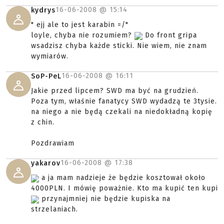
16-06-2008 @
15:14
kydrys
" ejj ale to jest karabin =/"
loyle, chyba nie rozumiem?
Do front gripa
wsadzisz chyba każde sticki. Nie wiem, nie znam
wymiarów.
16-06-2008 @
16:11
SoP-PeL
Jakie przed lipcem? SWD ma być na grudzień.
Poza tym, właśnie fanatycy SWD wydadzą te 3tysie.
na niego a nie będą czekali na niedokładną kopię
z chin.
Pozdrawiam
16-06-2008 @
17:38
yakarov
a ja mam nadzieje że będzie kosztował około
4000PLN. I mówię poważnie. Kto ma kupić ten kupi
przynajmniej nie będzie kupiska na
strzelaniach.