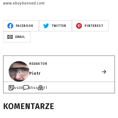
www.ebaybanned.com
FACEBOOK
TWITTER
PINTEREST
EMAIL
REDAKTOR
Piotr
4408
6544
11
KOMENTARZE