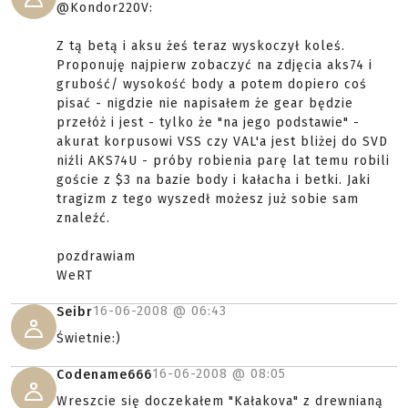
@Kondor220V:
Z tą betą i aksu żeś teraz wyskoczył koleś.
Proponuję najpierw zobaczyć na zdjęcia aks74 i
grubość/ wysokość body a potem dopiero coś
pisać - nigdzie nie napisałem że gear będzie
przełóż i jest - tylko że "na jego podstawie" -
akurat korpusowi VSS czy VAL'a jest bliżej do SVD
niźli AKS74U - próby robienia parę lat temu robili
goście z $3 na bazie body i kałacha i betki. Jaki
tragizm z tego wyszedł możesz już sobie sam
znaleźć.
pozdrawiam
WeRT
16-06-2008 @
06:43
Seibr
Świetnie:)
16-06-2008 @
08:05
Codename666
Wreszcie się doczekałem "Kałakova" z drewnianą