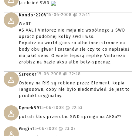
Ja chcieć SWD
15-06-2008 @
22:41
Kondor220V
WeRT:
AS VAL i Vintorez nie maja nic wspólnego z SWD
oprócz podobnej kolby swd i wss.
Popatrz na world-guns.ru albo innej stronce na
body obu giwer i zastanów sie czy to co napisałeś
ma jakiś sens. O wiele lepszą replikę Vintoreza
zrobisz na bazie aksu albo bety-specnaz.
15-06-2008 @
22:48
Szreder
Osłony na RIS są robione przez Element, kopia
TangoDown, coby nie było niedomówień, że jest to
produkt oryginalny.
15-06-2008 @
22:53
Dymek89
potrafi ktos przerobic SWD springa na AEGa??
15-06-2008 @
23:07
Gogin