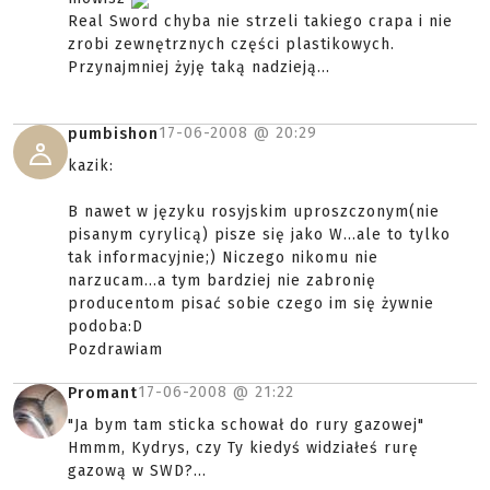
Real Sword chyba nie strzeli takiego crapa i nie
zrobi zewnętrznych części plastikowych.
Przynajmniej żyję taką nadzieją...
17-06-2008 @
20:29
pumbishon
kazik:
B nawet w języku rosyjskim uproszczonym(nie
pisanym cyrylicą) pisze się jako W...ale to tylko
tak informacyjnie;) Niczego nikomu nie
narzucam...a tym bardziej nie zabronię
producentom pisać sobie czego im się żywnie
podoba:D
Pozdrawiam
17-06-2008 @
21:22
Promant
"Ja bym tam sticka schował do rury gazowej"
Hmmm, Kydrys, czy Ty kiedyś widziałeś rurę
gazową w SWD?...