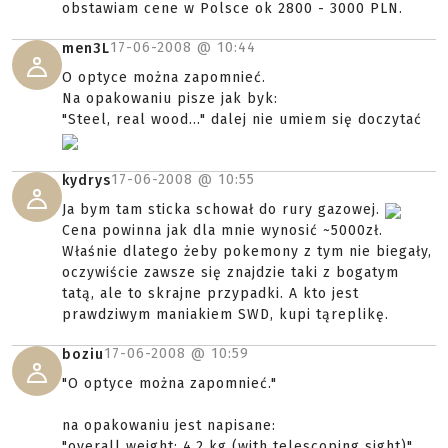
obstawiam cene w Polsce ok 2800 - 3000 PLN.
17-06-2008 @
10:44
men3L
O optyce można zapomnieć.
Na opakowaniu pisze jak byk:
"Steel, real wood..." dalej nie umiem się doczytać
17-06-2008 @
10:55
kydrys
Ja bym tam sticka schował do rury gazowej.
Cena powinna jak dla mnie wynosić ~5000zł.
Właśnie dlatego żeby pokemony z tym nie biegały,
oczywiście zawsze się znajdzie taki z bogatym
tatą, ale to skrajne przypadki. A kto jest
prawdziwym maniakiem SWD, kupi tąreplikę.
17-06-2008 @
10:59
boziu
"O optyce można zapomnieć."
na opakowaniu jest napisane:
"overall weight: 4,2 kg (with telescoping sight)"