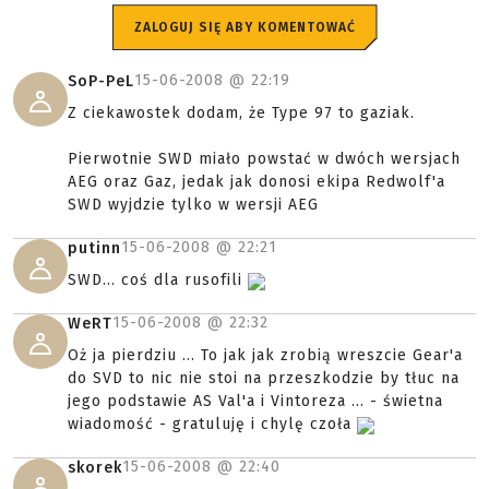
ZALOGUJ SIĘ ABY KOMENTOWAĆ
15-06-2008 @
22:19
SoP-PeL
Z ciekawostek dodam, że Type 97 to gaziak.
Pierwotnie SWD miało powstać w dwóch wersjach
AEG oraz Gaz, jedak jak donosi ekipa Redwolf'a
SWD wyjdzie tylko w wersji AEG
15-06-2008 @
22:21
putinn
SWD... coś dla rusofili
15-06-2008 @
22:32
WeRT
Oż ja pierdziu ... To jak jak zrobią wreszcie Gear'a
do SVD to nic nie stoi na przeszkodzie by tłuc na
jego podstawie AS Val'a i Vintoreza ... - świetna
wiadomość - gratuluję i chylę czoła
15-06-2008 @
22:40
skorek