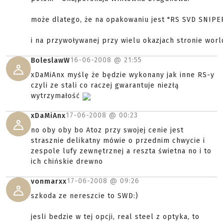
może dlatego, że na opakowaniu jest "RS SVD SNIPER
i na przywoływanej przy wielu okazjach stronie world
16-06-2008 @
21:55
BoleslawW
xDaMiAnx myślę że będzie wykonany jak inne RS-y
czyli ze stali co raczej gwarantuje niezłą
wytrzymałość
17-06-2008 @
00:23
xDaMiAnx
no oby oby bo Atoz przy swojej cenie jest
strasznie delikatny mówie o przednim chwycie i
zespole lufy zewnętrznej a reszta świetna no i to
ich chińskie drewno
17-06-2008 @
09:26
vonmarxx
szkoda ze nereszcie to SWD:)
jesli bedzie w tej opcji, real steel z optyka, to