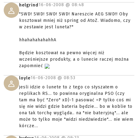
16-06-2008 @
08:48
helgrind
"SWD! SWD! SWD! SWD! Nareszcie AEG SWD!! Oby
kosztował mniej niż spring od AtoZ. Wiadomo, czy
w zestawie jest luneta?"
hhahahahahahhA
Będzie kosztował na pewno więcej niż
wcześniejsze produkty, a o lunecie raczej można
zapomnieć
16-06-2008 @
08:53
loyle
jesli idzie o lunete to z tego co słyszałem o
replikach RS... to powinna oryginalna PSO (czy
tam ma być "Zero" xD)-1 pasować =P tylko coś mi
się nie widzi gdzie bateria będzie... bo w koblie to
ona tak torchę wygląda.. na "nie bateryjną"... ale
może to tylko moje "widzi niedźwiedzie"... nie wiem
kórcze...
16-06-2008 @
09:23