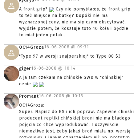
kydrys
A front grip?
Czy nie pomyślałeś, że front grip
to też miejsce na batkę? Dopóki nie ma
wyznaczonej ceny, nie ma się czym ekscytować.
Wyjdzie potem, że kosztuje toto 10 koła i będzie
to miał jeden polak...
16-06-2008 @
09:31
OC14Groza
"Type 97 w wersji snajperskiej" to Type 88 $3
16-06-2008 @
10:14
giger
A ja tam czekam na chińskie SWD w "chińskiej"
cenie
16-06-2008 @
10:15
Promant
OC14Groza:
Super. Napisz do RS i ich popraw. Zapewne chiński
producent repliki chińskiej broni nie ma bladego
pojęcia co chce wyprodukować. I oczywiście
niemozliwe jest, żeby jakaś broń miała np. wersję
rozwojową z innym oznaczeniem niż np. prototyp