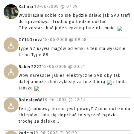
18-06-2008 @
07:39
Kalmar
Wyobrażam sobie co sie będzie działo jak SVD trafi
do sprzedaży... Trudno go będzie dostać.
Oby został choć jeden egzemplarz dla mnie.
18-06-2008 @
09:58
OC14Groza
Type 97 używa magów od emki a ten ma wyraźnie
te od Type 88
18-06-2008 @
20:21
Baker2222
Wow nareszcie jakieś elektryczne SVD oby tak
dalej a może chińczyki się za to zabiorą
i będa
tańsze
18-06-2008 @
22:44
BoleslawW
Ten grudniowy termin jest pewny? Zanim dotrze do
sklepów i uda się dopchać to styczeń będzie...
trochę za daleko...
19-06-2008 @
09:29
kydrys