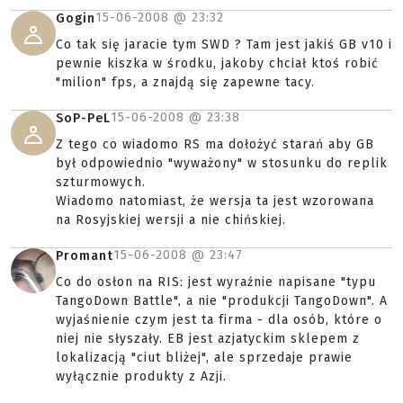
15-06-2008 @
23:32
Gogin
Co tak się jaracie tym SWD ? Tam jest jakiś GB v10 i
pewnie kiszka w środku, jakoby chciał ktoś robić
"milion" fps, a znajdą się zapewne tacy.
15-06-2008 @
23:38
SoP-PeL
Z tego co wiadomo RS ma dołożyć starań aby GB
był odpowiednio "wyważony" w stosunku do replik
szturmowych.
Wiadomo natomiast, że wersja ta jest wzorowana
na Rosyjskiej wersji a nie chińskiej.
15-06-2008 @
23:47
Promant
Co do osłon na RIS: jest wyraźnie napisane "typu
TangoDown Battle", a nie "produkcji TangoDown". A
wyjaśnienie czym jest ta firma - dla osób, które o
niej nie słyszały. EB jest azjatyckim sklepem z
lokalizacją "ciut bliżej", ale sprzedaje prawie
wyłącznie produkty z Azji.