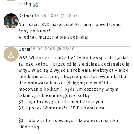
kolbą
16-06-2008 @
08:43
Kalmar
Nareszcie SVD nareszcie! Nic mnie powstrzyma
żeby go kupić!
A jednak marzenia się spełniają!
16-06-2008 @
08:46
Germ
WSS Wintoriez - może być tylko i wyłącznie gaziak.
Ta jego kolba - przecież ją się ściąga odciągając ją
w tył. Więc są 2 wyjścia zrobienia elektryka - albo
silnik umieszczony chwycie pistoletowym i kolba
demontowana inaczej (ściągnięcie w dół i
mocowanie kołkami) bądź umieszczony w tym
takim zgrubieniu na górze kolby.
$3 - ogólny wygląd dla nieobeznanych
$3 - pokaz Wintoriez'a, SWD i Kałakowa
$3 - dla zainteresowanych dziewięćdziesiątką
siódemką...