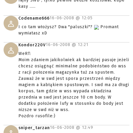
fajny SWD , tylko pewnie bedzie kosztować kupe
kasy .....
16-06-2008 @
12:05
Codename666
I co tam włożysz? Dwa "paluszki"?
Promant
wymiatasz xD
16-06-2008 @
12:21
Kondor220V
WeRT:
Moim zdaniem jakikolwiek ak bardziej pasuje jeżeli
chcesz osiągnąć minimalne podobieństwo do wss
z racji połozenia magazynka tuż za spustem.
Zauważ że w swd jest spora przestrzeń między
magiem a kabłąkiem spustowym. I swd ma za długi
korpus, tam gdzie w wss wypada okładzina
przednia w swd jest jeszcze 10 cm body. W
dodatku położenie lufy w stosunku do body jest
nizsze w swd niż w wss.
Pozdro rusofile:)
16-06-2008 @
12:49
sniper_tarzan