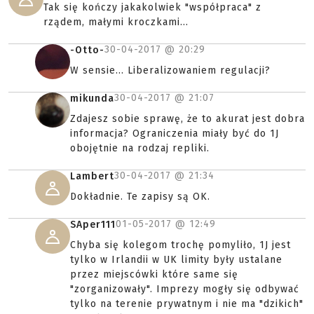
Tak się kończy jakakolwiek "współpraca" z
rządem, małymi kroczkami...
30-04-2017 @
20:29
-Otto-
W sensie... Liberalizowaniem regulacji?
30-04-2017 @
21:07
mikunda
Zdajesz sobie sprawę, że to akurat jest dobra
informacja? Ograniczenia miały być do 1J
obojętnie na rodzaj repliki.
30-04-2017 @
21:34
Lambert
Dokładnie. Te zapisy są OK.
01-05-2017 @
12:49
SAper111
Chyba się kolegom trochę pomyliło, 1J jest
tylko w Irlandii w UK limity były ustalane
przez miejscówki które same się
"zorganizowały". Imprezy mogły się odbywać
tylko na terenie prywatnym i nie ma "dzikich"