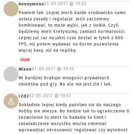
01-05-2017 @
19:03
Anonymous
Powiem tak. Lepiej niech każde środowisko samo
ustala zasady i regulacje. Jeśli zaczniemy
kombinować, to może wyjść, jak z UoBiA. Czyli
będziemy mieli kretynizmy, zamiast normalności.
Lepiej już raz na jakiś czas dostać w tyłek z 600
FPS, niż potem wydawać na durne pozwolenia
więcej kasy, niż na replikę.
USUŃ
01-05-2017 @
19:10
Mixon
Mi bardziej brakuje mnogości prywatnych
obiektów pod gry. No ale nie jest źle i tak.
02-05-2017 @
10:57
r2d2
Dokładnie lepiej kiedy państwo sie do naszego
hobby nie miesza. Bo bedzie tak tu ograniczenie ti
zezwolenie tu atest tu badanie tu limit i
zaświadczenie wszystko mozna zmieniać
wprowadzać okresowość regulować czy wysokość