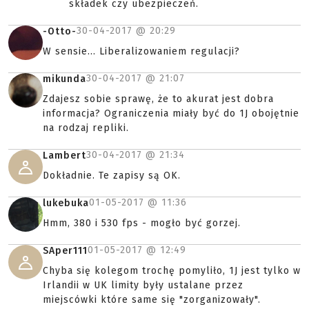
składek czy ubezpieczeń.
30-04-2017 @
20:29
-Otto-
W sensie... Liberalizowaniem regulacji?
30-04-2017 @
21:07
mikunda
Zdajesz sobie sprawę, że to akurat jest dobra
informacja? Ograniczenia miały być do 1J obojętnie
na rodzaj repliki.
30-04-2017 @
21:34
Lambert
Dokładnie. Te zapisy są OK.
01-05-2017 @
11:36
lukebuka
Hmm, 380 i 530 fps - mogło być gorzej.
01-05-2017 @
12:49
SAper111
Chyba się kolegom trochę pomyliło, 1J jest tylko w
Irlandii w UK limity były ustalane przez
miejscówki które same się "zorganizowały".