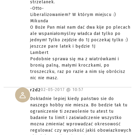
strzelanek.
-Otto-
Liberalizowaniem? W którym miejscu :)
Mikunda
O Boże Pan miał nam dać dwa kije po plecach
ale wspaniałomyślny władca dał tylko po
jednym! Tylko zejdzie do 1J poczekaj tylko :)
jeszcze pare latek i będzie 1J
Lambert
Podobnie sprawa się ma z wiatrówkami i
bronią palną, małymi kroczkami, po
troszeczku, raz po razie a nim się obrócisz
nic nie masz.
02-05-2017 @
10:57
r2d2
Dokładnie lepiej kiedy państwo sie do
naszego hobby nie miesza. Bo bedzie tak tu
ograniczenie ti zezwolenie tu atest tu
badanie tu limit i zaświadczenie wszystko
mozna zmieniać wprowadzać okresowość
regulować czy wysokość jakiś obowiazkowych