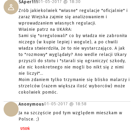
01-05-2017 @
18:30
SAper111
Zrób jakiekolwiek "własne" regulacje "oficjalnie" i
zaraz Wiejska zajmie się analizowaniem i
wprowadzaniem własnych regulacji.
Właśnie patrz na UKARA:
Sami się "oregulowali" co by władza nie zabroniła
niczego (w kupie lepiej i wogule), a po chwili
władza stwierdziła, że to nie wystarczająco. A jak
to "rozmowy" wyglądały? Ano wedle relacji Ukary
przyszli do stołu i "starali się ograniczyć szkody,
ale nic konkretnego nie mogli bo nikt się z nimi
nie liczył"...
Moim zdaniem tylko trzymanie się blisko malarzy i
strzelców (razem większa ilość wyborców) może
cokolwiek pomóc.
01-05-2017 @
18:58
Anonymous
Ja na szczęście pod tym względem mieszkam w
Polsce. ;)
USUŃ