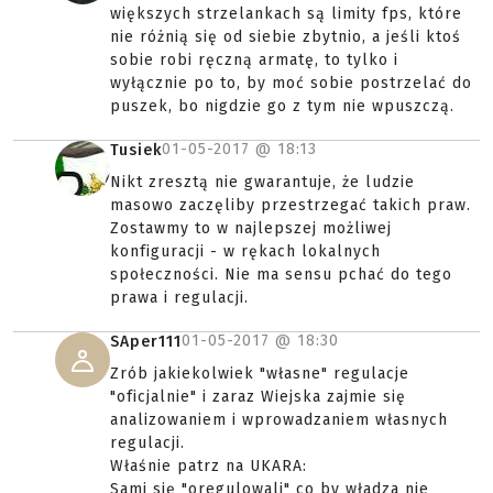
większych strzelankach są limity fps, które
nie różnią się od siebie zbytnio, a jeśli ktoś
sobie robi ręczną armatę, to tylko i
wyłącznie po to, by moć sobie postrzelać do
puszek, bo nigdzie go z tym nie wpuszczą.
01-05-2017 @
18:13
Tusiek
Nikt zresztą nie gwarantuje, że ludzie
masowo zaczęliby przestrzegać takich praw.
Zostawmy to w najlepszej możliwej
konfiguracji - w rękach lokalnych
społeczności. Nie ma sensu pchać do tego
prawa i regulacji.
01-05-2017 @
18:30
SAper111
Zrób jakiekolwiek "własne" regulacje
"oficjalnie" i zaraz Wiejska zajmie się
analizowaniem i wprowadzaniem własnych
regulacji.
Właśnie patrz na UKARA:
Sami się "oregulowali" co by władza nie