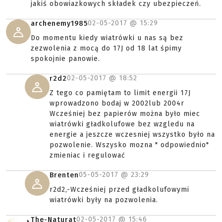
jakiś obowiazkowych składek czy ubezpieczeń.
02-05-2017 @
15:29
archenemy1985
Do momentu kiedy wiatrówki u nas są bez
zezwolenia z mocą do 17J od 18 lat śpimy
spokojnie panowie.
02-05-2017 @
18:52
r2d2
Z tego co pamiętam to limit energii 17J
wprowadzono bodaj w 2002lub 2004r
Wcześniej bez papierów można było miec
wiatrówki gładkolufowe bez wzgledu na
energie a jeszcze wczesniej wszystko było na
pozwolenie. Wszysko mozna " odpowiednio"
zmieniac i regulować
05-05-2017 @
23:29
Brenten
r2d2,-Wcześniej przed gładkolufowymi
wiatrówki były na pozwolenia.
02-05-2017 @
15:46
The-Naturat