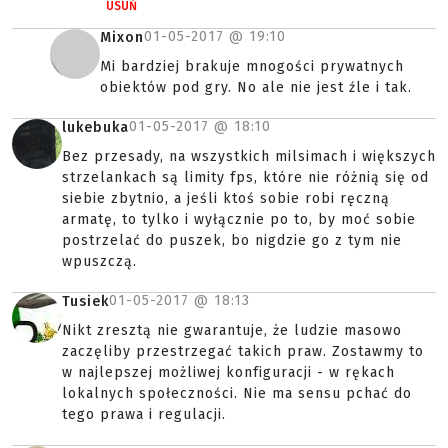
USUŃ
01-05-2017 @
19:10
Mixon
Mi bardziej brakuje mnogości prywatnych
obiektów pod gry. No ale nie jest źle i tak.
01-05-2017 @
18:10
lukebuka
Bez przesady, na wszystkich milsimach i większych
strzelankach są limity fps, które nie różnią się od
siebie zbytnio, a jeśli ktoś sobie robi ręczną
armatę, to tylko i wyłącznie po to, by moć sobie
postrzelać do puszek, bo nigdzie go z tym nie
wpuszczą.
01-05-2017 @
18:13
Tusiek
Nikt zresztą nie gwarantuje, że ludzie masowo
zaczęliby przestrzegać takich praw. Zostawmy to
w najlepszej możliwej konfiguracji - w rękach
lokalnych społeczności. Nie ma sensu pchać do
tego prawa i regulacji.