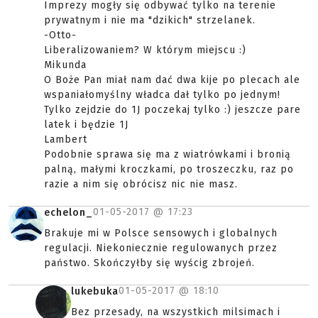
Imprezy mogły się odbywać tylko na terenie
prywatnym i nie ma "dzikich" strzelanek.
-Otto-
Liberalizowaniem? W którym miejscu :)
Mikunda
O Boże Pan miał nam dać dwa kije po plecach ale
wspaniałomyślny władca dał tylko po jednym!
Tylko zejdzie do 1J poczekaj tylko :) jeszcze pare
latek i będzie 1J
Lambert
Podobnie sprawa się ma z wiatrówkami i bronią
palną, małymi kroczkami, po troszeczku, raz po
razie a nim się obrócisz nic nie masz.
01-05-2017 @
17:23
echelon_
Brakuje mi w Polsce sensowych i globalnych
regulacji. Niekoniecznie regulowanych przez
państwo. Skończyłby się wyścig zbrojeń.
01-05-2017 @
18:10
lukebuka
Bez przesady, na wszystkich milsimach i