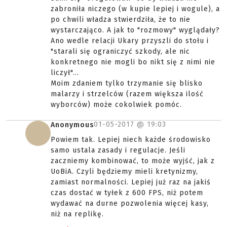
zabroniła niczego (w kupie lepiej i wogule), a
po chwili władza stwierdziła, że to nie
wystarczająco. A jak to "rozmowy" wyglądały?
Ano wedle relacji Ukary przyszli do stołu i
"starali się ograniczyć szkody, ale nic
konkretnego nie mogli bo nikt się z nimi nie
liczył"...
Moim zdaniem tylko trzymanie się blisko
malarzy i strzelców (razem większa ilość
wyborców) może cokolwiek pomóc.
01-05-2017 @
19:03
Anonymous
Powiem tak. Lepiej niech każde środowisko
samo ustala zasady i regulacje. Jeśli
zaczniemy kombinować, to może wyjść, jak z
UoBiA. Czyli będziemy mieli kretynizmy,
zamiast normalności. Lepiej już raz na jakiś
czas dostać w tyłek z 600 FPS, niż potem
wydawać na durne pozwolenia więcej kasy,
niż na replikę.