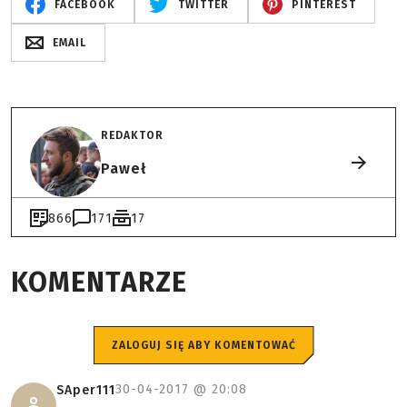
FACEBOOK
TWITTER
PINTEREST
EMAIL
REDAKTOR
Paweł
866
171
17
KOMENTARZE
ZALOGUJ SIĘ ABY KOMENTOWAĆ
30-04-2017 @
20:08
SAper111