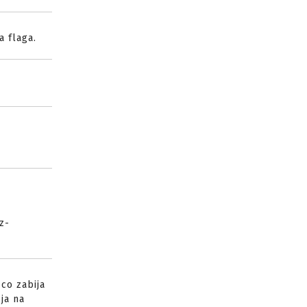
a flaga.
z-
co zabija
ja na