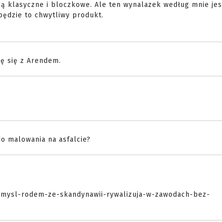
są klasyczne i bloczkowe. Ale ten wynalazek według mnie jest
będzie to chwytliwy produkt.
zę się z Arendem.
do malowania na asfalcie?
pomysl-rodem-ze-skandynawii-rywalizuja-w-zawodach-bez-