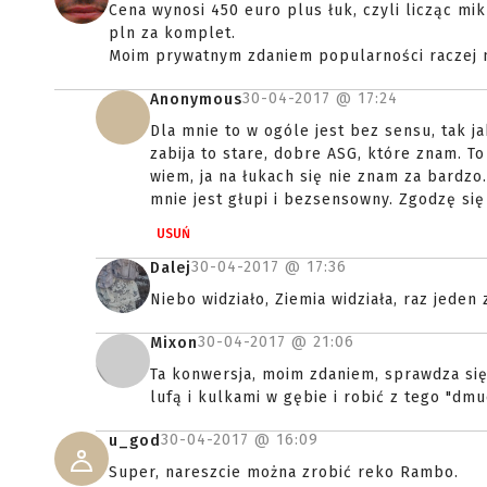
Cena wynosi 450 euro plus łuk, czyli licząc mi
pln za komplet.
Moim prywatnym zdaniem popularności raczej n
30-04-2017 @
17:24
Anonymous
Dla mnie to w ogóle jest bez sensu, tak j
zabija to stare, dobre ASG, które znam. To
wiem, ja na łukach się nie znam za bardzo
mnie jest głupi i bezsensowny. Zgodzę się
USUŃ
30-04-2017 @
17:36
Dalej
Niebo widziało, Ziemia widziała, raz jeden
30-04-2017 @
21:06
Mixon
Ta konwersja, moim zdaniem, sprawdza się 
lufą i kulkami w gębie i robić z tego "dm
30-04-2017 @
16:09
u_god
Super, nareszcie można zrobić reko Rambo.