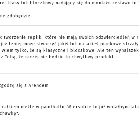
krej klasy łuk bloczkowy nadający się do montażu zestawu to
ie zdobędzie.
ak tworzenie replik, które nie mają swoich odzwierciedleń w r
 już lepiej może stworzyć jakiś łuk na jakieś piankowe strzały
. Wiem tylko, że są klasyczne i bloczkowe. Ale ten wynalaze
 z Tobą, że raczej nie będzie to chwytliwy produkt.
 zgodzę się z Arendem.
całkiem nieźle w paintballu. W ersofcie to już wolałbym lat
uchawkę".