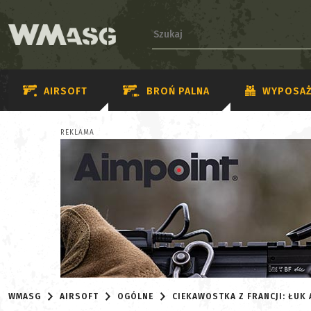
AIRSOFT
BROŃ PALNA
WYPOSAŻ
REKLAMA
WMASG
AIRSOFT
OGÓLNE
CIEKAWOSTKA Z FRANCJI: ŁUK 