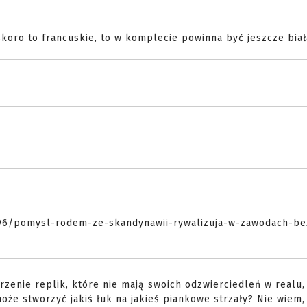
skoro to francuskie, to w komplecie powinna być jeszcze biał
u,96/pomysl-rodem-ze-skandynawii-rywalizuja-w-zawodach-be
rzenie replik, które nie mają swoich odzwierciedleń w realu, 
może stworzyć jakiś łuk na jakieś piankowe strzały? Nie wiem, 