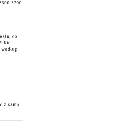
 3300-3700
ealu, co
? Nie
k według
ać z samą