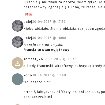
łukach się nie znam za bardzo. Wiem tylko, że 
bezsensowny. Zgodzę się z Tobą, że raczej nie 
USUŃ
30-04-2017 @
17:36
Dalej
Niebo widziało, Ziemia widziała, raz jeden zgod
30-04-2017 @
18:08
Dalej
Francja to stan umysłu.
Francja to stan wyjątkowy
30-04-2017 @
18:58
Tomcat_76
A kiedy francuski, airsoftowy, substytut kredy 
30-04-2017 @
19:40
koho
"To jeszcze nic!"
https://fakty.tvn24.pl/fakty-po-poludniu,96/
koni,736199.html