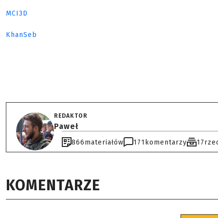
MCI3D
KhanSeb
REDAKTOR
Paweł
866
materiałów
171
komentarzy
17
rze
KOMENTARZE