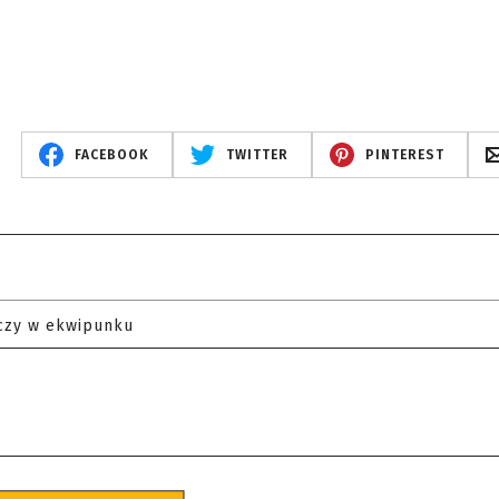
FACEBOOK
TWITTER
PINTEREST
czy w ekwipunku