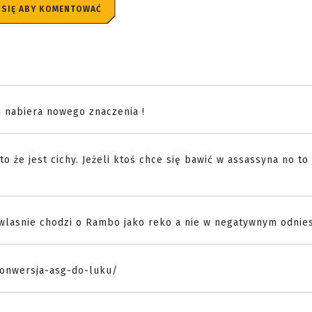
 SIĘ ABY KOMENTOWAĆ
 nabiera nowego znaczenia !
o że jest cichy. Jeżeli ktoś chce się bawić w assassyna no to 
wlasnie chodzi o Rambo jako reko a nie w negatywnym odnies
konwersja-asg-do-luku/