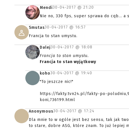
30-04-2017 @
21:20
Mendi
Nie no, 330 fps, super sprawa do cqb... a 
30-04-2017 @
16:57
Smutas
Francja to stan umysłu.
30-04-2017 @
18:08
Dalej
Francja to stan umysłu.
Francja to stan wyjątkowy
30-04-2017 @
19:40
koho
"To jeszcze nic!"
https://fakty.tvn24.pl/fakty-po-poludni
koni,736199.html
30-04-2017 @
17:24
Anonymous
Dla mnie to w ogóle jest bez sensu, tak jak two
to stare, dobre ASG, które znam. To już lepiej 