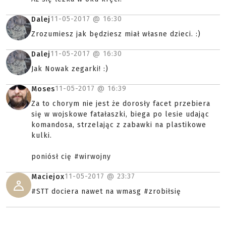
11-05-2017 @
16:30
Dalej
Zrozumiesz jak będziesz miał własne dzieci. :)
11-05-2017 @
16:30
Dalej
Jak Nowak zegarki! :)
11-05-2017 @
16:39
Moses
Za to chorym nie jest że dorosły facet przebiera
się w wojskowe fatałaszki, biega po lesie udając
komandosa, strzelając z zabawki na plastikowe
kulki.
poniósł cię #wirwojny
11-05-2017 @
23:37
Maciejox
#STT dociera nawet na wmasg #zrobiłsię