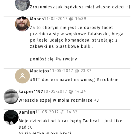
Zrozumiesz jak będziesz miał własne dzieci. :)
11-05-2017 @
16:39
Moses
Za to chorym nie jest że dorosły facet
przebiera się w wojskowe fatałaszki, biega
po lesie udając komandosa, strzelając z
zabawki na plastikowe kulki.
poniósł cię #wirwojny
11-05-2017 @
23:37
Maciejox
#STT dociera nawet na wmasg #zrobiłsię
10-05-2017 @
14:24
kacper1197
Wreszcie szpej w moim rozmiarze <3
11-05-2017 @
14:32
DamieN
Moje dzieciaki od teraz będą Tactical... Just like
Dad :).
Aż się łezka w oku kręci.