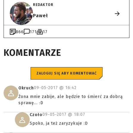
REDAKTOR
Paweł
866
171
17
KOMENTARZE
ZALOGUJ SIĘ ABY KOMENTOWAĆ
09-05-2017 @
16:42
Okruch
Żona mnie zabije, ale będzie to śmierć za dobrą
sprawę... :D
09-05-2017 @
18:07
Czoło
Spoko, ja też zaryzykuje :D