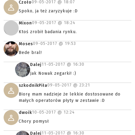
09-05-2017 @
18:07
Czoło
Spoko, ja też zaryzykuje :D
09-05-2017 @
18:24
Mixon
Ktoś zrobił badania rynku.
09-05-2017 @
19:53
Moses
Bede bral!
11-05-2017 @
16:30
Dalej
Jak Nowak zegarki! :)
09-05-2017 @
23:21
szkodnikPiła
Biorę mam nadzieje że lekkie dostosowane do
małych operatorów płyty w zestawie :D
10-05-2017 @
12:24
dwoik
Chory pomysł
11-05-2017 @
16:30
Dalej